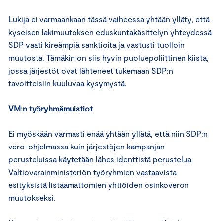
Lukija ei varmaankaan tässä vaiheessa yhtään ylläty, että
kyseisen lakimuutoksen eduskuntakäsittelyn yhteydessä
SDP vaati kireämpiä sanktioita ja vastusti tuolloin
muutosta. Tämäkin on siis hyvin puoluepoliittinen kiista,
jossa järjestöt ovat lähteneet tukemaan SDP:n
tavoitteisiin kuuluvaa kysymystä.
VM:n työryhmämuistiot
Ei myöskään varmasti enää yhtään yllätä, että niin SDP:n
vero-ohjelmassa kuin järjestöjen kampanjan
perusteluissa käytetään lähes identtistä perustelua
Valtiovarainministeriön työryhmien vastaavista
esityksistä listaamattomien yhtiöiden osinkoveron
muutokseksi.