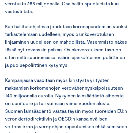
verotusta 288 miljoonalla. Osa hallituspuolueista kun
vastusti tätä.
Kun hallitusohjelmaa joudutaan koronapandemian vuoksi
tarkastelemaan uudelleen, myös osinkoverotuksen
linjaaminen uudelleen on mahdollista. Vasemmisto näkee
tässä nyt revanssin paikan. Osinkoverotuksen taso on
siten mitä suurimmassa määrin ajankohtainen poliittinen
ja puoluepoliittinen kysymys.
Kampanjassa vaaditaan myös kiristystä yritysten
maksamien korkomenojen verovähennyskelpoisuuteen
140 miljoonalla eurolla. Nykyinen lainsäädäntö aiheesta
on uunituore ja tuli voimaan viime vuoden alusta.
Suomen lainsäädäntö vastaa täysin myös tuoreiden EU:n
veronkiertodirektiivin ja OECD:n kansainvälisen
voitonsiirron ja veropohjan rapautumisen ehkäisemiseen