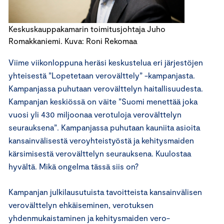
Keskuskauppakamarin toimitusjohtaja Juho
Romakkaniemi. Kuva: Roni Rekomaa
Viime viikonloppuna heräsi keskustelua eri järjestöjen
yhteisestä ”Lopetetaan verovälttely” -kampanjasta.
Kampanjassa puhutaan verovälttelyn haitallisuudesta.
Kampanjan keskiössä on väite ”Suomi menettää joka
vuosi yli 430 miljoonaa verotuloja verovälttelyn
seurauksena”. Kampanjassa puhutaan kauniita asioita
kansainvälisestä veroyhteistyöstä ja kehitysmaiden
kärsimisestä verovälttelyn seurauksena. Kuulostaa
hyvältä. Mikä ongelma tässä siis on?
Kampanjan julkilausutuista tavoitteista kansainvälisen
verovälttelyn ehkäiseminen, verotuksen
yhdenmukaistaminen ja kehitysmaiden vero-