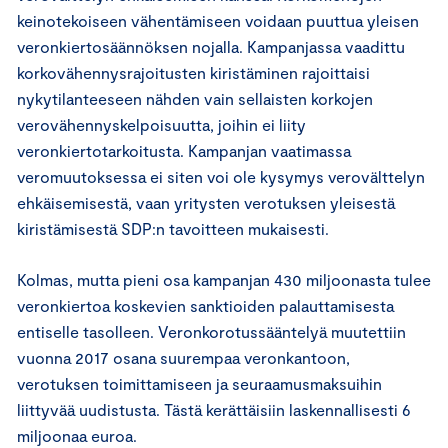
keinotekoiseen vähentämiseen voidaan puuttua yleisen
veronkiertosäännöksen nojalla. Kampanjassa vaadittu
korkovähennysrajoitusten kiristäminen rajoittaisi
nykytilanteeseen nähden vain sellaisten korkojen
verovähennyskelpoisuutta, joihin ei liity
veronkiertotarkoitusta. Kampanjan vaatimassa
veromuutoksessa ei siten voi ole kysymys verovälttelyn
ehkäisemisestä, vaan yritysten verotuksen yleisestä
kiristämisestä SDP:n tavoitteen mukaisesti.
Kolmas, mutta pieni osa kampanjan 430 miljoonasta tulee
veronkiertoa koskevien sanktioiden palauttamisesta
entiselle tasolleen. Veronkorotussääntelyä muutettiin
vuonna 2017 osana suurempaa veronkantoon,
verotuksen toimittamiseen ja seuraamusmaksuihin
liittyvää uudistusta. Tästä kerättäisiin laskennallisesti 6
miljoonaa euroa.