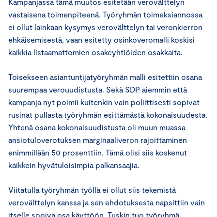
Kampanjassa tämä muutos esitetään verovälttelyn
vastaisena toimenpiteenä. Työryhmän toimeksiannossa
ei ollut lainkaan kysymys verovälttelyn tai veronkierron
ehkäisemisestä, vaan esitetty osinkoveromalli koskisi
kaikkia listaamattomien osakeyhtiöiden osakkaita.
Toisekseen asiantuntijatyöryhmän malli esitettiin osana
suurempaa verouudistusta. Sekä SDP aiemmin että
kampanja nyt poimii kuitenkin vain poliittisesti sopivat
rusinat pullasta työryhmän esittämästä kokonaisuudesta.
Yhtenä osana kokonaisuudistusta oli muun muassa
ansiotuloverotuksen marginaaliveron rajoittaminen
enimmillään 50 prosenttiin. Tämä olisi siis koskenut
kaikkein hyvätuloisimpia palkansaajia.
Viitatulla työryhmän työllä ei ollut siis tekemistä
verovälttelyn kanssa ja sen ehdotuksesta napsittiin vain
itselle sopiva osa käyttöön. Tuskin tuo työryhmä