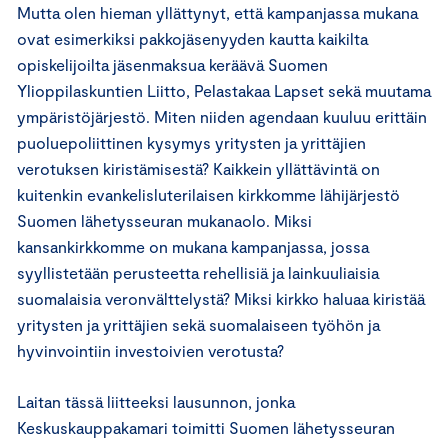
Mutta olen hieman yllättynyt, että kampanjassa mukana
ovat esimerkiksi pakkojäsenyyden kautta kaikilta
opiskelijoilta jäsenmaksua keräävä Suomen
Ylioppilaskuntien Liitto, Pelastakaa Lapset sekä muutama
ympäristöjärjestö. Miten niiden agendaan kuuluu erittäin
puoluepoliittinen kysymys yritysten ja yrittäjien
verotuksen kiristämisestä? Kaikkein yllättävintä on
kuitenkin evankelisluterilaisen kirkkomme lähijärjestö
Suomen lähetysseuran mukanaolo. Miksi
kansankirkkomme on mukana kampanjassa, jossa
syyllistetään perusteetta rehellisiä ja lainkuuliaisia
suomalaisia veronvälttelystä? Miksi kirkko haluaa kiristää
yritysten ja yrittäjien sekä suomalaiseen työhön ja
hyvinvointiin investoivien verotusta?
Laitan tässä liitteeksi lausunnon, jonka
Keskuskauppakamari toimitti Suomen lähetysseuran