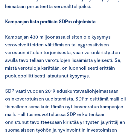
leimataan perusteetta verovälttelijöiksi.
Kampanjan lista peräisin SDP:n ohjelmista
Kampanjan 430 miljoonassa ei siten ole kysymys
verovelvoitteiden välttämisen tai aggressiivisen
verosuunnittelun torjumisesta, vaan veronkiristysten
avulla tavoitellaan verotulojen lisäämistä yleisesti. Se,
mistä verotuloja kerätään, on luonnollisesti erittäin
puoluepoliittisesti latautunut kysymys.
SDP vaati vuoden 2019 eduskuntavaaliohjelmassaan
osinkoverotuksen uudistamista. SDP:n esittämä malli oli
tismalleen sama kuin tämän nyt lanseeratun kampanjan
malli. Hallitusneuvotteluissa SDP ei kuitenkaan
onnistunut tavoitteessaan kiristää yritysten ja yrittäjien
suomalaiseen työhön ja hyvinvointiin investoimisen