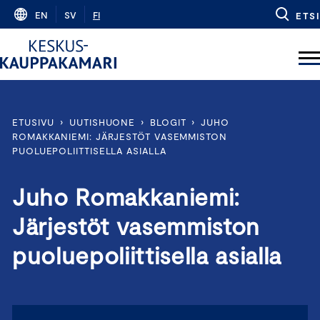
Skip
EN
SV
FI
ETSI
to
content
ETUSIVU
›
UUTISHUONE
›
BLOGIT
›
JUHO
ROMAKKANIEMI: JÄRJESTÖT VASEMMISTON
PUOLUEPOLIITTISELLA ASIALLA
Juho Romakkaniemi:
Järjestöt vasemmiston
puoluepoliittisella asialla