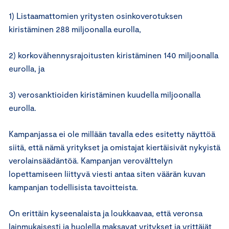
1) Listaamattomien yritysten osinkoverotuksen
kiristäminen 288 miljoonalla eurolla,
2) korkovähennysrajoitusten kiristäminen 140 miljoonalla
eurolla, ja
3) verosanktioiden kiristäminen kuudella miljoonalla
eurolla.
Kampanjassa ei ole millään tavalla edes esitetty näyttöä
siitä, että nämä yritykset ja omistajat kiertäisivät nykyistä
verolainsäädäntöä. Kampanjan verovälttelyn
lopettamiseen liittyvä viesti antaa siten väärän kuvan
kampanjan todellisista tavoitteista.
On erittäin kyseenalaista ja loukkaavaa, että veronsa
lainmukaisesti ja huolella maksavat yritykset ja yrittäjät