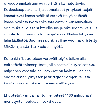
oikeudenmukaisuus ovat erittäin kannatettavia.
Keskuskauppakamari ja suomalaiset yritykset laajalti
kannattavat kansainvälistä verovälttelyä estävää
kansainvälistä työtä sekä tätä estäviä kansainvälisiä
sopimuksia, joissa suhteellisuus ja oikeudenmukaisuus
on otettu huomioon toimenpiteissä. Näihin liittyvää
lainsäädäntöä Suomessa onkin viime vuonna kiristetty
OECD:n ja EU:n hankkeiden myötä.
Kuitenkin “Lopetetaan verovälttely” otsikon alla
esiteltävät toimenpiteet, joilla saataisiin kyseiset 430
miljoonan verotulojen lisäykset on laskettu lähinnä
suomalaisten yritysten ja yrittäjien verojen rajusta
kiristämisestä, joka ei liity verovälttelyyn.
Ehdotetut kampanjan toimenpiteet ”430 miljoonan”
menetysten paikkaamiseksi ovat: