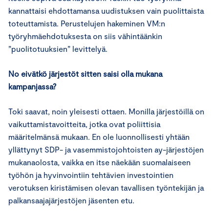
kannattaisi ehdottamansa uudistuksen vain puolittaista
toteuttamista. Perustelujen hakeminen VM:n
työryhmäehdotuksesta on siis vähintäänkin
”puolitotuuksien” levittelyä.
No eivätkö järjestöt sitten saisi olla mukana
kampanjassa?
Toki saavat, noin yleisesti ottaen. Monilla järjestöillä on
vaikuttamistavoitteita, jotka ovat poliittisia
määritelmänsä mukaan. En ole luonnollisesti yhtään
yllättynyt SDP- ja vasemmistojohtoisten ay-järjestöjen
mukanaolosta, vaikka en itse näekään suomalaiseen
työhön ja hyvinvointiin tehtävien investointien
verotuksen kiristämisen olevan tavallisen työntekijän ja
palkansaajajärjestöjen jäsenten etu.