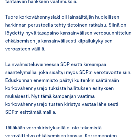
tähtäävän hankkeen vaatimuksia.
Tuore korkovähennyslaki oli lainsäätäjän huolellisen
harkinnan perusteella tehty tietoinen ratkaisu. Siinä on
löydetty hyvä tasapaino kansainvälisen verosuunnittelun
ehkäisemisen ja kansainvälisesti kilpailukykyisen
veroasteen välillä.
Lainvalmisteluvaiheessa SDP esitti kireämpää
sääntelymallia, joka sisältyi myös SDP:n verotavoitteisiin.
Eduskunnan enemmistö päätyi kuitenkin säätämään
korkovähennysrajoituksista hallituksen esityksen
mukaisesti. Nyt tämä kampanjan vaatima
korkovähennysrajoitusten kiristys vastaa läheisesti
SDP:n esittämää mallia.
Tälläkään veronkiristyksellä ei ole tekemistä
verovälttelyn ehkäisemisen kanssa. Korkomenojen