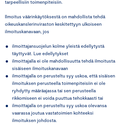
tarpeellisiin toimenpiteisiin.
Ilmoitus väärinkäytöksestä on mahdollista tehdä
oikeuskanslerinviraston keskitettyyn ulkoiseen
ilmoituskanavaan, jos
ilmoittajansuojelun kolme yleistä edellytystä
täyttyvät. Lue edellytykset
ilmoittajalla ei ole mahdollisuutta tehdä ilmoitusta
sisäiseen ilmoituskanavaan
ilmoittajalla on perusteltu syy uskoa, että sisäisen
ilmoituksen perusteella toimenpiteisiin ei ole
ryhdytty määräajassa tai sen perusteella
rikkomiseen ei voida puuttua tehokkaasti tai
ilmoittajalla on perusteltu syy uskoa olevansa
vaarassa joutua vastatoimien kohteeksi
ilmoituksen johdosta.