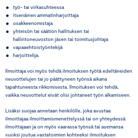
työ- tai virkasuhteessa
itsenäinen ammatinharjoittaja
osakkeenomistaja
yhteisön tai säätiön hallituksen tai
hallintoneuvoston jäsen tai toimitusjohtaja
vapaaehtoistyöntekijä
harjoittelija.
Ilmoittaja voi myös tehdä ilmoituksen työtä edeltäneiden
neuvottelujen tai jo päättyneen työnsä aikana
tapahtuneesta rikkomisesta. Ilmoituksen voi tehdä,
vaikka neuvottelut eivät olisi johtaneet työn alkamiseen.
Lisäksi suojaa annetaan henkilölle, joka avustaa
ilmoittajaa ilmoittamismenettelyssä tai on yhteydessä
ilmoittajaan ja on myös vaarassa työnsä tai asemansa
vuoksi joutua vastatoimien kohteeksi ilmoituksen