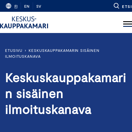
Skip
FI
EN
SV
ETSI
to
content
ETUSIVU
›
KESKUSKAUPPAKAMARIN SISÄINEN
ILMOITUSKANAVA
Keskuskauppakamari
n sisäinen
ilmoituskanava