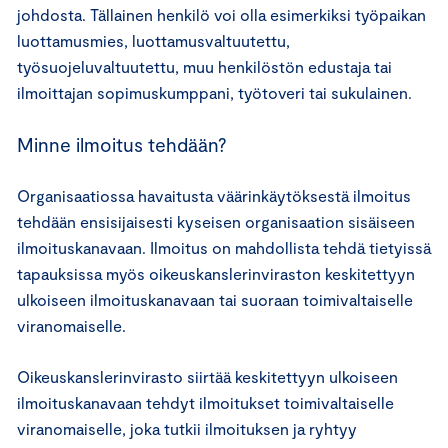
johdosta. Tällainen henkilö voi olla esimerkiksi työpaikan
luottamusmies, luottamusvaltuutettu,
työsuojeluvaltuutettu, muu henkilöstön edustaja tai
ilmoittajan sopimuskumppani, työtoveri tai sukulainen.
Minne ilmoitus tehdään?
Organisaatiossa havaitusta väärinkäytöksestä ilmoitus
tehdään ensisijaisesti kyseisen organisaation sisäiseen
ilmoituskanavaan. Ilmoitus on mahdollista tehdä tietyissä
tapauksissa myös oikeuskanslerinviraston keskitettyyn
ulkoiseen ilmoituskanavaan tai suoraan toimivaltaiselle
viranomaiselle.
Oikeuskanslerinvirasto siirtää keskitettyyn ulkoiseen
ilmoituskanavaan tehdyt ilmoitukset toimivaltaiselle
viranomaiselle, joka tutkii ilmoituksen ja ryhtyy