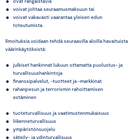
ovat rangaistavia
voivat johtaa seuraamusmaksuun tai
voivat vakavasti vaarantaa yleisen edun
toteutumista.
Ilmoituksia voidaan tehdä seuraavilla aloilla havaituista
väärinkäytöksistä:
julkiset hankinnat lukuun ottamatta puolustus- ja
turvallisuushankintoja
finanssipalvelut, -tuotteet ja -markkinat
rahanpesun ja terrorismin rahoittamisen
estäminen
tuoteturvallisuus ja vaatimustenmukaisuus
liikenneturvallisuus
ympäristönsuojelu
säteily- ja ydinturvallisuus