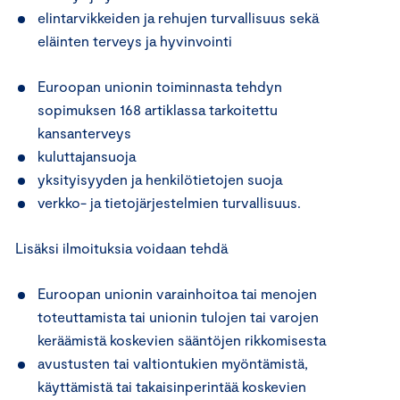
elintarvikkeiden ja rehujen turvallisuus sekä
eläinten terveys ja hyvinvointi
Euroopan unionin toiminnasta tehdyn
sopimuksen 168 artiklassa tarkoitettu
kansanterveys
kuluttajansuoja
yksityisyyden ja henkilötietojen suoja
verkko- ja tietojärjestelmien turvallisuus.
Lisäksi ilmoituksia voidaan tehdä
Euroopan unionin varainhoitoa tai menojen
toteuttamista tai unionin tulojen tai varojen
keräämistä koskevien sääntöjen rikkomisesta
avustusten tai valtiontukien myöntämistä,
käyttämistä tai takaisinperintää koskevien