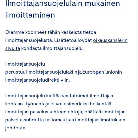
Ilmoittajansuojelulain mukainen
ilmoittaminen
Olemme koonneet tähän keskeistä tietoa
ilmoittajansuojelusta. Lisätietoa löydät
oikeuskanslerin
sivulta
kohdasta ilmoittajansuojelu.
Ilmoittajansuojelu
perustuu
ilmoittajansuojelulakiin
ja
Euroopan unionin
ilmoittajansuojeludirektiiviin
.
Ilmoittajansuojelu kieltää vastatoimet ilmoittajaa
kohtaan. Työnantaja ei voi esimerkiksi heikentää
ilmoittajan palvelussuhteen ehtoja, päättää ilmoittajan
palvelussuhdetta tai lomauttaa ilmoittajaa ilmoituksen
johdosta.