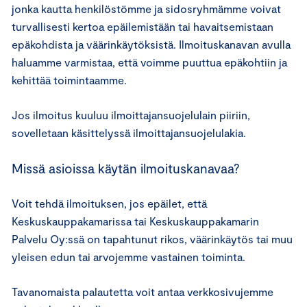
jonka kautta henkilöstömme ja sidosryhmämme voivat
turvallisesti kertoa epäilemistään tai havaitsemistaan
epäkohdista ja väärinkäytöksistä. Ilmoituskanavan avulla
haluamme varmistaa, että voimme puuttua epäkohtiin ja
kehittää toimintaamme.
Jos ilmoitus kuuluu ilmoittajansuojelulain piiriin,
sovelletaan käsittelyssä ilmoittajansuojelulakia.
Missä asioissa käytän ilmoituskanavaa?
Voit tehdä ilmoituksen, jos epäilet, että
Keskuskauppakamarissa tai Keskuskauppakamarin
Palvelu Oy:ssä on tapahtunut rikos, väärinkäytös tai muu
yleisen edun tai arvojemme vastainen toiminta.
Tavanomaista palautetta voit antaa verkkosivujemme