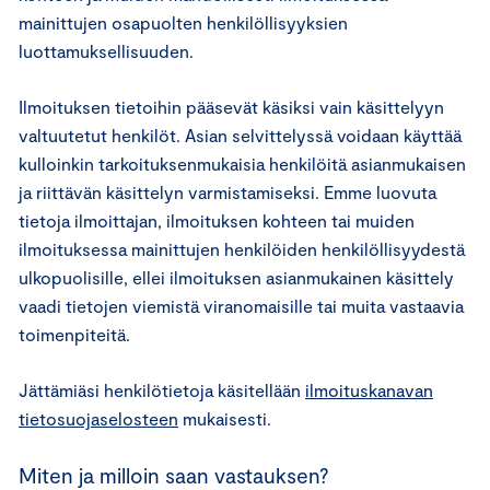
mainittujen osapuolten henkilöllisyyksien
luottamuksellisuuden.
Ilmoituksen tietoihin pääsevät käsiksi vain käsittelyyn
valtuutetut henkilöt. Asian selvittelyssä voidaan käyttää
kulloinkin tarkoituksenmukaisia henkilöitä asianmukaisen
ja riittävän käsittelyn varmistamiseksi. Emme luovuta
tietoja ilmoittajan, ilmoituksen kohteen tai muiden
ilmoituksessa mainittujen henkilöiden henkilöllisyydestä
ulkopuolisille, ellei ilmoituksen asianmukainen käsittely
vaadi tietojen viemistä viranomaisille tai muita vastaavia
toimenpiteitä.
Jättämiäsi henkilötietoja käsitellään
ilmoituskanavan
tietosuojaselosteen
mukaisesti.
Miten ja milloin saan vastauksen?