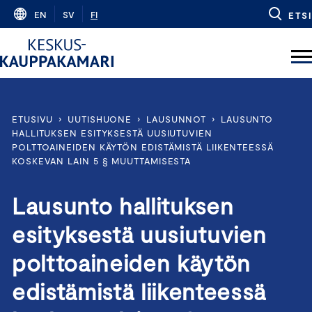
Skip
EN
SV
FI
ETSI
to
content
ETUSIVU
›
UUTISHUONE
›
LAUSUNNOT
›
LAUSUNTO
HALLITUKSEN ESITYKSESTÄ UUSIUTUVIEN
POLTTOAINEIDEN KÄYTÖN EDISTÄMISTÄ LIIKENTEESSÄ
KOSKEVAN LAIN 5 § MUUTTAMISESTA
Lausunto hallituksen
esityksestä uusiutuvien
polttoaineiden käytön
edistämistä liikenteessä