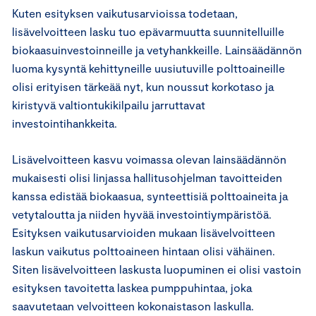
Kuten esityksen vaikutusarvioissa todetaan,
lisävelvoitteen lasku tuo epävarmuutta suunnitelluille
biokaasuinvestoinneille ja vetyhankkeille. Lainsäädännön
luoma kysyntä kehittyneille uusiutuville polttoaineille
olisi erityisen tärkeää nyt, kun noussut korkotaso ja
kiristyvä valtiontukikilpailu jarruttavat
investointihankkeita.
Lisävelvoitteen kasvu voimassa olevan lainsäädännön
mukaisesti olisi linjassa hallitusohjelman tavoitteiden
kanssa edistää biokaasua, synteettisiä polttoaineita ja
vetytaloutta ja niiden hyvää investointiympäristöä.
Esityksen vaikutusarvioiden mukaan lisävelvoitteen
laskun vaikutus polttoaineen hintaan olisi vähäinen.
Siten lisävelvoitteen laskusta luopuminen ei olisi vastoin
esityksen tavoitetta laskea pumppuhintaa, joka
saavutetaan velvoitteen kokonaistason laskulla.