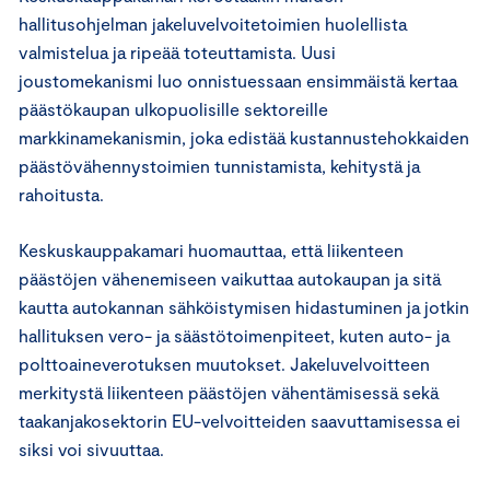
hallitusohjelman jakeluvelvoitetoimien huolellista
valmistelua ja ripeää toteuttamista. Uusi
joustomekanismi luo onnistuessaan ensimmäistä kertaa
päästökaupan ulkopuolisille sektoreille
markkinamekanismin, joka edistää kustannustehokkaiden
päästövähennystoimien tunnistamista, kehitystä ja
rahoitusta.
Keskuskauppakamari huomauttaa, että liikenteen
päästöjen vähenemiseen vaikuttaa autokaupan ja sitä
kautta autokannan sähköistymisen hidastuminen ja jotkin
hallituksen vero- ja säästötoimenpiteet, kuten auto- ja
polttoaineverotuksen muutokset. Jakeluvelvoitteen
merkitystä liikenteen päästöjen vähentämisessä sekä
taakanjakosektorin EU-velvoitteiden saavuttamisessa ei
siksi voi sivuuttaa.