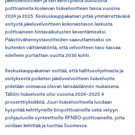
jakeluvelvoitteen ja sen kehittyneitä uusiutuvia
polttoaineita koskevan lisävelvoitteen tasoa vuosina
2024 ja 2025. Keskuskauppakamari pitää ymmärrettävänä
esitystä jakeluvelvoitteen kokonaistason laskusta
polttoaineen hintavaikutusten keventämiseksi.
Päästövähennystavoitteiden saavuttamiseksi on
kuitenkin välttämätöntä, että velvoitteen taso kasvaa
edelleen portaittain vuotta 2030 kohti.
Keskuskauppakamari esittää, että hallitusohjelmasta ja
esityksestä poiketen jakeluvelvoitteen lisävelvoite
pidetään voimassa olevan lainsäädännön mukaisena.
Tällöin lisävelvoite olisi vuosina 2024–2025 4
prosenttiyksikköä. Juuri lisävelvoitteella luodaan
kysyntää kehittyneille biopolttoaineille sekä vetyyn
pohjautuville synteettisille RFNBO-polttoaineille, joita
voidaan kehittää ja tuottaa Suomessa.