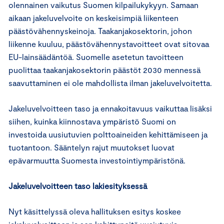
olennainen vaikutus Suomen kilpailukykyyn. Samaan
aikaan jakeluvelvoite on keskeisimpiä liikenteen
päästövähennyskeinoja. Taakanjakosektorin, johon
liikenne kuuluu, päästövähennystavoitteet ovat sitovaa
EU-lainsäädäntöä. Suomelle asetetun tavoitteen
puolittaa taakanjakosektorin päästöt 2030 mennessä
saavuttaminen ei ole mahdollista ilman jakeluvelvoitetta.
Jakeluvelvoitteen taso ja ennakoitavuus vaikuttaa lisäksi
siihen, kuinka kiinnostava ympäristö Suomi on
investoida uusiutuvien polttoaineiden kehittämiseen ja
tuotantoon. Sääntelyn rajut muutokset luovat
epävarmuutta Suomesta investointiympäristönä.
Jakeluvelvoitteen taso lakiesityksessä
Nyt käsittelyssä oleva hallituksen esitys koskee