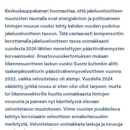
Keskuskauppakamari huomauttaa, että jakeluvelvoitteen
muutosten taustalla ovat energiakriisin ja polttoaineen
hintojen nousun vuoksi tehty kahden vuoden pudotus
jakeluvelvoitteen tasoon. Tätä vastaavasti kompensoitiin
korottamalla jakeluvelvoitteen tasoa voimakkaasti
vuodesta 2024 lähtien menetettyjen päästövähennysten
korvaamiseksi. Ilmastovuosikertomuksen mukaan
liikennesuoritteen laskun vuoksi Suomi kuitenkin alitti
taakanjakosektorin päästövähennysvelvoitteen vuonna
2022, vaikka velvoitetaso oli alempi. Vuodelle 2024
säädetty jyrkkä nousu ei siten olisi ollut tarpeen, mutta
loi liikennesektorille huolta voimakkaasta hintojen
noususta ja paineen nyt käsittelyssä olevaan
velvoitetason muutokseen. Viime vuosien poukkoileva
kehitys korostaakin velvoitteen ennakoitavuuden
merkitystä. Velvoitetason voimakkaita laskuja ja nousuja