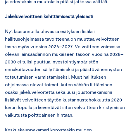
ja edestakaisia muutoksia pitäisi jatkossa välttää.
Jakeluvelvoitteen kehittämisestä yleisesti
Nyt lausunnoilla olevassa esityksen lisäksi
hallitusohjelmassa tavoitteena on muuttaa velvoitteen
tasoa myös vuosina 2026–2027. Velvoitteen voimassa
olevan lainsäädännön mukaiseen tasoon vuosina 2028–
2030 ei tulisi puuttua investointiympäristön
ennakoitavuuden säilyttämiseksi ja päästövähennysten
toteutumisen varmistamiseksi. Muut hallituksen
ohjelmassa olevat toimet, kuten sähkön liittäminen
osaksi jakeluvelvoitetta sekä uusi joustomekanismi
lisäävät velvoitteen täytön kustannustehokkuutta 2020-
luvun lopulla ja keventävät siten velvoitteen kiristymisen
vaikutusta polttoaineen hintaan.
Keskuskauppakamari korostaakin muiden