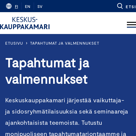
Skip
FI
EN
SV
ETSI
to
content
›
ETUSIVU
TAPAHTUMAT JA VALMENNUKSET
Tapahtumat ja
valmennukset
Keskuskauppakamari järjestää vaikuttaja-
ja sidosryhmätilaisuuksia sekä seminaareja
ajankohtaisista teemoista. Tutustu
monipuoliseen tapahtumatarjontaamme ja