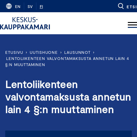
Skip
EN
SV
FI
ETSI
to
content
ETUSIVU
›
UUTISHUONE
›
LAUSUNNOT
›
LENTOLIIKENTEEN VALVONTAMAKSUSTA ANNETUN LAIN 4
§:N MUUTTAMINEN
Lentoliikenteen
valvontamaksusta annetun
lain 4 §:n muuttaminen