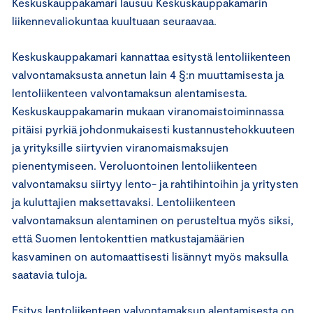
Keskuskauppakamari lausuu Keskuskauppakamarin
liikennevaliokuntaa kuultuaan seuraavaa.
Keskuskauppakamari kannattaa esitystä lentoliikenteen
valvontamaksusta annetun lain 4 §:n muuttamisesta ja
lentoliikenteen valvontamaksun alentamisesta.
Keskuskauppakamarin mukaan viranomaistoiminnassa
pitäisi pyrkiä johdonmukaisesti kustannustehokkuuteen
ja yrityksille siirtyvien viranomaismaksujen
pienentymiseen. Veroluontoinen lentoliikenteen
valvontamaksu siirtyy lento- ja rahtihintoihin ja yritysten
ja kuluttajien maksettavaksi. Lentoliikenteen
valvontamaksun alentaminen on perusteltua myös siksi,
että Suomen lentokenttien matkustajamäärien
kasvaminen on automaattisesti lisännyt myös maksulla
saatavia tuloja.
Esitys lentoliikenteen valvontamaksun alentamisesta on