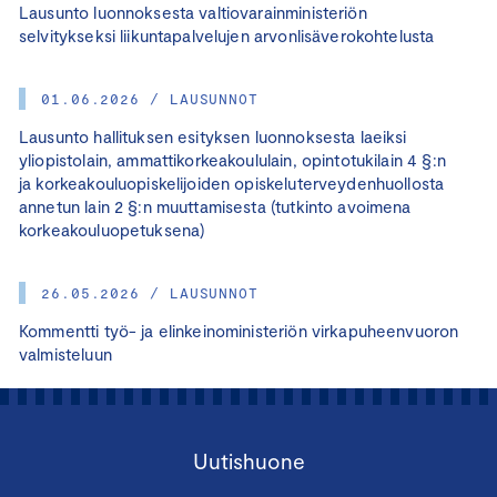
Lausunto luonnoksesta valtiovarainministeriön
selvitykseksi liikuntapalvelujen arvonlisäverokohtelusta
01.06.2026 / LAUSUNNOT
Lausunto hallituksen esityksen luonnoksesta laeiksi
yliopistolain, ammattikorkeakoululain, opintotukilain 4 §:n
ja korkeakouluopiskelijoiden opiskeluterveydenhuollosta
annetun lain 2 §:n muuttamisesta (tutkinto avoimena
korkeakouluopetuksena)
26.05.2026 / LAUSUNNOT
Kommentti työ- ja elinkeinoministeriön virkapuheenvuoron
valmisteluun
Uutishuone