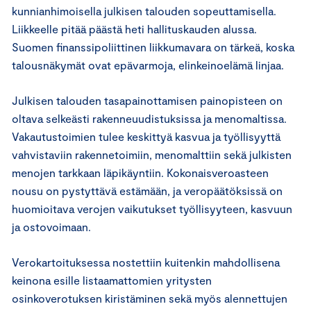
kunnianhimoisella julkisen talouden sopeuttamisella.
Liikkeelle pitää päästä heti hallituskauden alussa.
Suomen finanssipoliittinen liikkumavara on tärkeä, koska
talousnäkymät ovat epävarmoja, elinkeinoelämä linjaa.
Julkisen talouden tasapainottamisen painopisteen on
oltava selkeästi rakenneuudistuksissa ja menomaltissa.
Vakautustoimien tulee keskittyä kasvua ja työllisyyttä
vahvistaviin rakennetoimiin, menomalttiin sekä julkisten
menojen tarkkaan läpikäyntiin. Kokonaisveroasteen
nousu on pystyttävä estämään, ja veropäätöksissä on
huomioitava verojen vaikutukset työllisyyteen, kasvuun
ja ostovoimaan.
Verokartoituksessa nostettiin kuitenkin mahdollisena
keinona esille listaamattomien yritysten
osinkoverotuksen kiristäminen sekä myös alennettujen