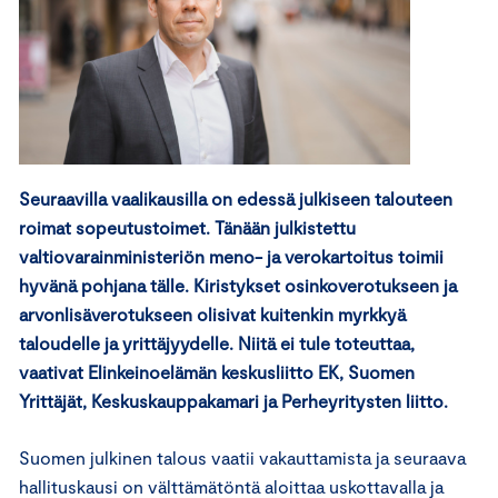
Seuraavilla vaalikausilla on edessä julkiseen talouteen
roimat sopeutustoimet. Tänään julkistettu
valtiovarainministeriön meno- ja verokartoitus toimii
hyvänä pohjana tälle. Kiristykset osinkoverotukseen ja
arvonlisäverotukseen olisivat kuitenkin myrkkyä
taloudelle ja yrittäjyydelle. Niitä ei tule toteuttaa,
vaativat Elinkeinoelämän keskusliitto EK, Suomen
Yrittäjät, Keskuskauppakamari ja Perheyritysten liitto.
Suomen julkinen talous vaatii vakauttamista ja seuraava
hallituskausi on välttämätöntä aloittaa uskottavalla ja