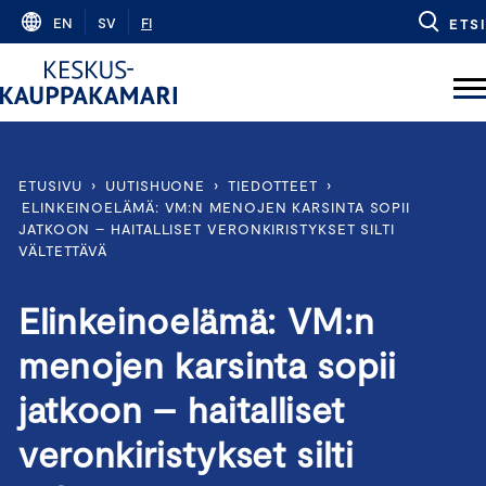
Skip
EN
SV
FI
ETSI
to
content
ETUSIVU
›
UUTISHUONE
›
TIEDOTTEET
›
ELINKEINOELÄMÄ: VM:N MENOJEN KARSINTA SOPII
JATKOON – HAITALLISET VERONKIRISTYKSET SILTI
VÄLTETTÄVÄ
Elinkeinoelämä: VM:n
menojen karsinta sopii
jatkoon – haitalliset
veronkiristykset silti