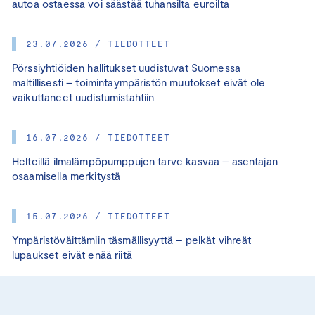
autoa ostaessa voi säästää tuhansilta euroilta
23.07.2026 / TIEDOTTEET
Pörssiyhtiöiden hallitukset uudistuvat Suomessa
maltillisesti – toimintaympäristön muutokset eivät ole
vaikuttaneet uudistumistahtiin
16.07.2026 / TIEDOTTEET
Helteillä ilmalämpöpumppujen tarve kasvaa – asentajan
osaamisella merkitystä
15.07.2026 / TIEDOTTEET
Ympäristöväittämiin täsmällisyyttä – pelkät vihreät
lupaukset eivät enää riitä