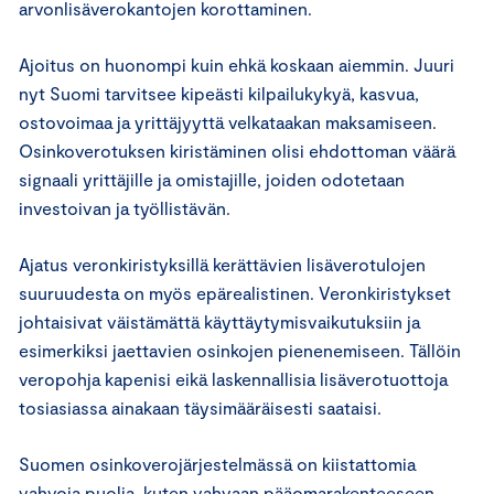
arvonlisäverokantojen korottaminen.
Ajoitus on huonompi kuin ehkä koskaan aiemmin. Juuri
nyt Suomi tarvitsee kipeästi kilpailukykyä, kasvua,
ostovoimaa ja yrittäjyyttä velkataakan maksamiseen.
Osinkoverotuksen kiristäminen olisi ehdottoman väärä
signaali yrittäjille ja omistajille, joiden odotetaan
investoivan ja työllistävän.
Ajatus veronkiristyksillä kerättävien lisäverotulojen
suuruudesta on myös epärealistinen. Veronkiristykset
johtaisivat väistämättä käyttäytymisvaikutuksiin ja
esimerkiksi jaettavien osinkojen pienenemiseen. Tällöin
veropohja kapenisi eikä laskennallisia lisäverotuottoja
tosiasiassa ainakaan täysimääräisesti saataisi.
Suomen osinkoverojärjestelmässä on kiistattomia
vahvoja puolia, kuten vahvaan pääomarakenteeseen