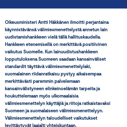
Oikeusministeri Antti Häkkänen ilmoitti perjantaina
käynnistävänsä välimiesmenettelystä annetun lain
uudistamishankkeen vielä tällä hallituskaudella.
Hankkeen etenemisellä on merkittävä positiivinen
vaikutus Suomelle. Kun lainuudistushankkeen
lopputuloksena Suomeen saadaan kansainväliset
standardit täyttävä välimiesmenettelylaki,
suomalainen riidanratkaisu pystyy aikaisempaa
merkittävästi paremmin palvelemaan
kansainvälistyneen elinkeinoelämän tarpeita ja
houkuttelemaan myös ulkomaalaisia
välimiesmenettelyn käyttäjiä ja riitoja ratkaistavaksi
Suomeen ja suomalaiseen välimiesmenettelyyn.
Välimiesmenettelyn taloudelliset vaikutukset
levittäytyvät laajalti yhteiskuntaan.