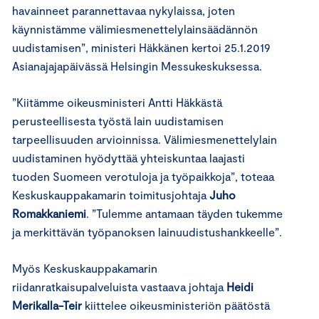
havainneet parannettavaa nykylaissa, joten
käynnistämme välimiesmenettelylainsäädännön
uudistamisen”, ministeri Häkkänen kertoi 25.1.2019
Asianajajapäivässä Helsingin Messukeskuksessa.
”Kiitämme oikeusministeri Antti Häkkästä
perusteellisesta työstä lain uudistamisen
tarpeellisuuden arvioinnissa. Välimiesmenettelylain
uudistaminen hyödyttää yhteiskuntaa laajasti
tuoden Suomeen verotuloja ja työpaikkoja”, toteaa
Keskuskauppakamarin toimitusjohtaja
Juho
Romakkaniemi
. ”Tulemme antamaan täyden tukemme
ja merkittävän työpanoksen lainuudistushankkeelle”.
Myös Keskuskauppakamarin
riidanratkaisupalveluista vastaava johtaja
Heidi
Merikalla-Teir
kiittelee oikeusministeriön päätöstä