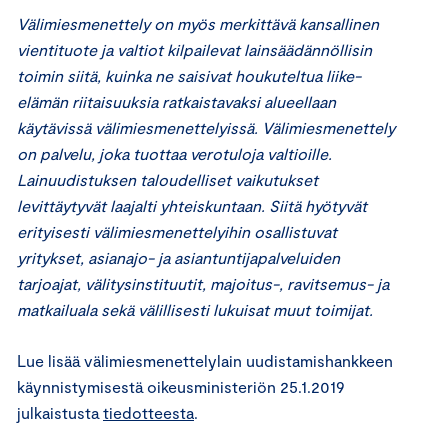
Välimiesmenettely on myös merkittävä kansallinen
vientituote ja valtiot kilpailevat lainsäädännöllisin
toimin siitä, kuinka ne saisivat houkuteltua liike-
elämän riitaisuuksia ratkaistavaksi alueellaan
käytävissä välimiesmenettelyissä. Välimiesmenettely
on palvelu, joka tuottaa verotuloja valtioille.
Lainuudistuksen taloudelliset vaikutukset
levittäytyvät laajalti yhteiskuntaan. Siitä hyötyvät
erityisesti välimiesmenettelyihin osallistuvat
yritykset, asianajo- ja asiantuntijapalveluiden
tarjoajat, välitysinstituutit, majoitus-, ravitsemus- ja
matkailuala sekä välillisesti lukuisat muut toimijat.
Lue lisää välimiesmenettelylain uudistamishankkeen
käynnistymisestä oikeusministeriön 25.1.2019
julkaistusta
tiedotteesta
.