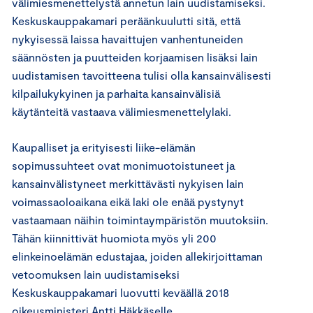
välimiesmenettelystä annetun lain uudistamiseksi.
Keskuskauppakamari peräänkuulutti sitä, että
nykyisessä laissa havaittujen vanhentuneiden
säännösten ja puutteiden korjaamisen lisäksi lain
uudistamisen tavoitteena tulisi olla kansainvälisesti
kilpailukykyinen ja parhaita kansainvälisiä
käytänteitä vastaava välimiesmenettelylaki.
Kaupalliset ja erityisesti liike-elämän
sopimussuhteet ovat monimuotoistuneet ja
kansainvälistyneet merkittävästi nykyisen lain
voimassaoloaikana eikä laki ole enää pystynyt
vastaamaan näihin toimintaympäristön muutoksiin.
Tähän kiinnittivät huomiota myös yli 200
elinkeinoelämän edustajaa, joiden allekirjoittaman
vetoomuksen lain uudistamiseksi
Keskuskauppakamari luovutti keväällä 2018
oikeusministeri Antti Häkkäselle.