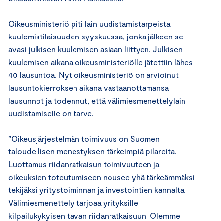
Oikeusministeriö piti lain uudistamistarpeista
kuulemistilaisuuden syyskuussa, jonka jälkeen se
avasi julkisen kuulemisen asiaan liittyen. Julkisen
kuulemisen aikana oikeusministeriölle jätettiin lähes
40 lausuntoa. Nyt oikeusministeriö on arvioinut
lausuntokierroksen aikana vastaanottamansa
lausunnot ja todennut, että välimiesmenettelylain
uudistamiselle on tarve.
”Oikeusjärjestelmän toimivuus on Suomen
taloudellisen menestyksen tärkeimpiä pilareita.
Luottamus riidanratkaisun toimivuuteen ja
oikeuksien toteutumiseen nousee yhä tärkeämmäksi
tekijäksi yritystoiminnan ja investointien kannalta.
Välimiesmenettely tarjoaa yrityksille
kilpailukykyisen tavan riidanratkaisuun. Olemme