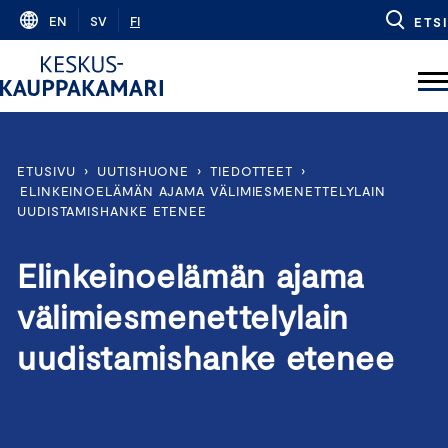
Skip
EN
SV
FI
ETSI
to
content
ETUSIVU
›
UUTISHUONE
›
TIEDOTTEET
›
ELINKEINOELÄMÄN AJAMA VÄLIMIESMENETTELYLAIN
UUDISTAMISHANKE ETENEE
Elinkeinoelämän ajama
välimiesmenettelylain
uudistamishanke etenee