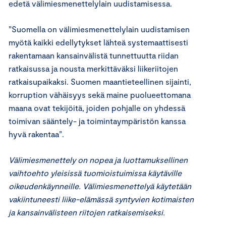
edetä välimiesmenettelylain uudistamisessa.
”Suomella on välimiesmenettelylain uudistamisen
myötä kaikki edellytykset lähteä systemaattisesti
rakentamaan kansainvälistä tunnettuutta riidan
ratkaisussa ja nousta merkittäväksi liikeriitojen
ratkaisupaikaksi. Suomen maantieteellinen sijainti,
korruption vähäisyys sekä maine puolueettomana
maana ovat tekijöitä, joiden pohjalle on yhdessä
toimivan sääntely- ja toimintaympäristön kanssa
hyvä rakentaa”.
Välimiesmenettely on nopea ja luottamuksellinen
vaihtoehto yleisissä tuomioistuimissa käytäville
oikeudenkäynneille. Välimiesmenettelyä käytetään
vakiintuneesti liike-elämässä syntyvien kotimaisten
ja kansainvälisteen riitojen ratkaisemiseksi.