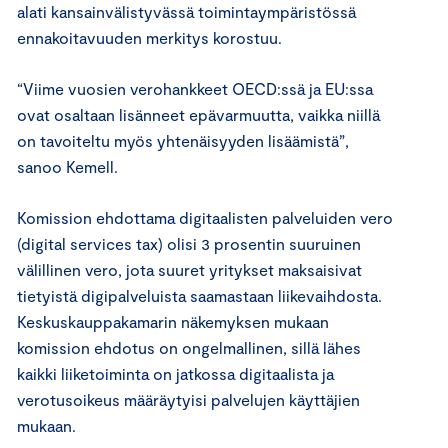
alati kansainvälistyvässä toimintaympäristössä
ennakoitavuuden merkitys korostuu.
“Viime vuosien verohankkeet OECD:ssä ja EU:ssa
ovat osaltaan lisänneet epävarmuutta, vaikka niillä
on tavoiteltu myös yhtenäisyyden lisäämistä”,
sanoo Kemell.
Komission ehdottama digitaalisten palveluiden vero
(digital services tax) olisi 3 prosentin suuruinen
välillinen vero, jota suuret yritykset maksaisivat
tietyistä digipalveluista saamastaan liikevaihdosta.
Keskuskauppakamarin näkemyksen mukaan
komission ehdotus on ongelmallinen, sillä lähes
kaikki liiketoiminta on jatkossa digitaalista ja
verotusoikeus määräytyisi palvelujen käyttäjien
mukaan.