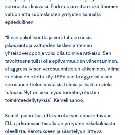
verorasitus kasvaisi. Ehdotus on siten sekä Suomen
valtion että suomalaisten yritysten kannalta
epäedullinen.
“Ilman pakollisuutta ja verotulojen uusia
jakosääntöjä valtioiden kesken yhteinen
yhteisöveropohja voisi olla toimiva ratkaisu. Sen
tavoitteena tulisi olla epävarmuuden vähentäminen,
ei aggressiivisen verosuunnittelun kitkeminen. Viime
vuosina on otettu käyttöön useita aggressiivisen
verosuunnittelun vastaisia toimia ja lisää on vielä
tulossa. Nyt on aika myös turvata yritysten
toimintaedellytyksiä”, Kemell sanoo.
Kemell painottaa, että verotuksen ennakoitavuus
EU:n ja kotimaan tasolla on yritysten näkökulmasta
oleellista. Verotukseen ja sääntelyyn liittyvä