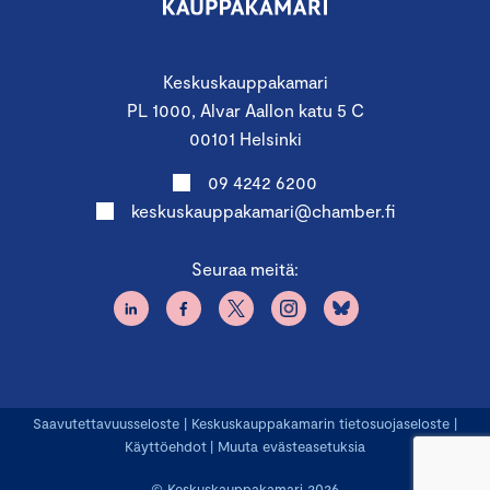
Keskuskauppakamari
PL 1000, Alvar Aallon katu 5 C
00101 Helsinki
09 4242 6200
keskuskauppakamari@chamber.fi
Seuraa meitä:
Saavutettavuusseloste
|
Keskuskauppakamarin tietosuojaseloste
|
Käyttöehdot
|
Muuta evästeasetuksia
© Keskuskauppakamari 2026