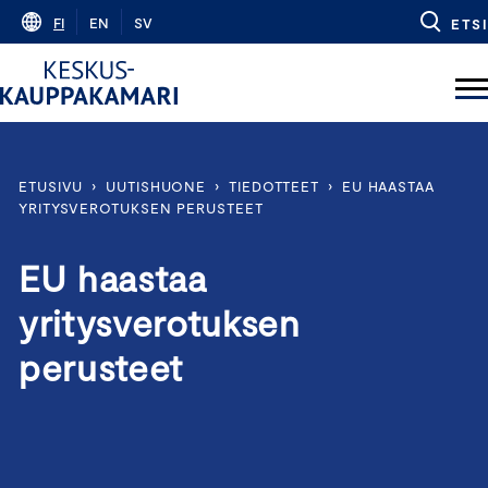
Skip
FI
EN
SV
ETSI
to
content
ETUSIVU
›
UUTISHUONE
›
TIEDOTTEET
›
EU HAASTAA
YRITYSVEROTUKSEN PERUSTEET
EU haastaa
yritysverotuksen
perusteet