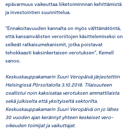
epävarmuus vaikeuttaa liiketoiminnnan kehittämistä
ja investointien suunnittelua.
“Ennakoitavuuden kannalta on myös välttämätöntä,
että kansainvälisten veroriitojen käsittelemiseksi on
selkeät ratkaisumekanismit, jotka poistavat
tehokkaasti kaksinkertaisen verotuksen”, Kemell
sanoo.
Keskuskauppakamarin Suuri Veropäivä järjestettiin
Helsingissä Pörssitalolla 3.10.2018. Tilaisuuteen
osallistui noin kaksisataa verotuksen ammattilaista
sekä julkiselta että yksityiseltä sektorilta.
Keskuskauppakamarin Suuri Veropäivä on jo lähes
30 vuoden ajan kerännyt yhteen keskeiset vero-
oikeuden toimijat ja vaikuttajat.