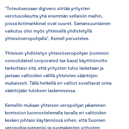
“Toteutuessaan digivero siirtää yritysten
verotusoikeutta yhä enemmän sellaisiin maihin,
joissa kotimarkkinat ovat suuret. Samansuuntainen
vaikutus olisi myös yhteisellä yhdistetyllä
yhteisöveropohjalla”, Kemell perustelee.
Yhteisen yhdistetyn yhteisöveropohjan (common
consolidated corporated tax base) käyttöönotto
tarkoittaisi sitä, että yritysten tulos lasketaan ja
jaetaan valtioiden välillä yhteisten sääntöjen
mukaisesti. Tällä hetkellä eri valtiot soveltavat omia
sääntöjään tuloksen laskemisessa.
Kemellin mukaan yhteisen veropohjan jakaminen
komission luonnostelemalla tavalla eri valtioiden
kesken johtaisi käytännössä siihen, että Suomen
veropohja pienenisi ja suomalaisten yritysten