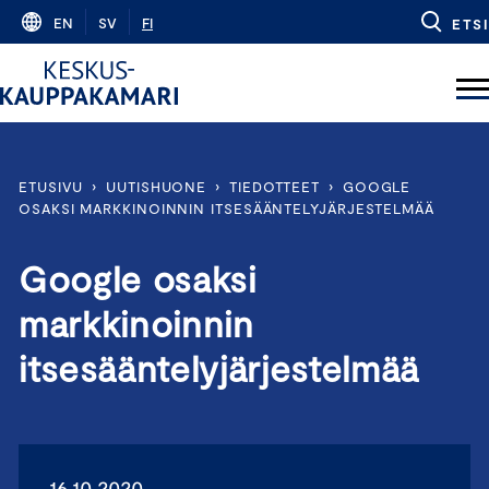
Skip
EN
SV
FI
ETSI
to
content
ETUSIVU
›
UUTISHUONE
›
TIEDOTTEET
›
GOOGLE
OSAKSI MARKKINOINNIN ITSESÄÄNTELYJÄRJESTELMÄÄ
Google osaksi
markkinoinnin
itsesääntelyjärjestelmää
16.10.2020