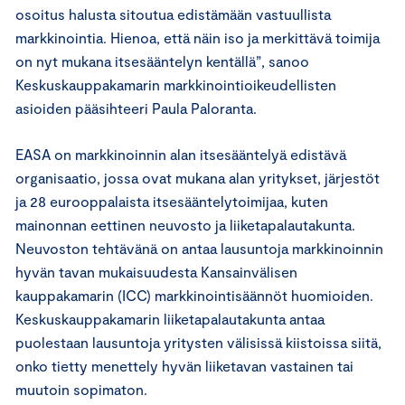
osoitus halusta sitoutua edistämään vastuullista
markkinointia. Hienoa, että näin iso ja merkittävä toimija
on nyt mukana itsesääntelyn kentällä”, sanoo
Keskuskauppakamarin markkinointioikeudellisten
asioiden pääsihteeri Paula Paloranta.
EASA on markkinoinnin alan itsesääntelyä edistävä
organisaatio, jossa ovat mukana alan yritykset, järjestöt
ja 28 eurooppalaista itsesääntelytoimijaa, kuten
mainonnan eettinen neuvosto ja liiketapalautakunta.
Neuvoston tehtävänä on antaa lausuntoja markkinoinnin
hyvän tavan mukaisuudesta Kansainvälisen
kauppakamarin (ICC) markkinointisäännöt huomioiden.
Keskuskauppakamarin liiketapalautakunta antaa
puolestaan lausuntoja yritysten välisissä kiistoissa siitä,
onko tietty menettely hyvän liiketavan vastainen tai
muutoin sopimaton.