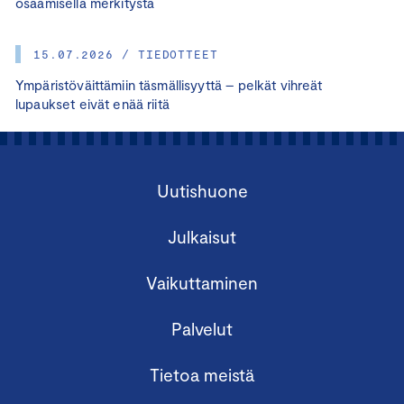
osaamisella merkitystä
15.07.2026 / TIEDOTTEET
Ympäristöväittämiin täsmällisyyttä – pelkät vihreät
lupaukset eivät enää riitä
Uutishuone
Julkaisut
Vaikuttaminen
Palvelut
Tietoa meistä