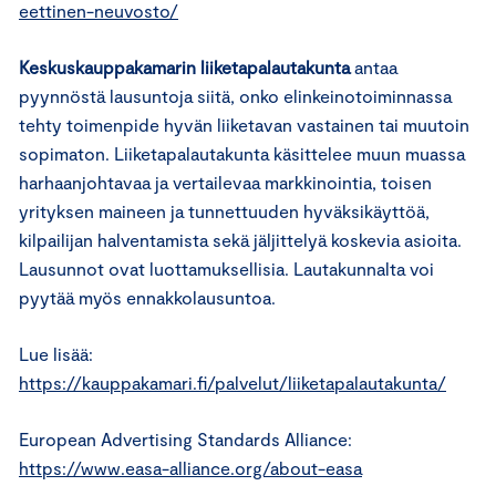
eettinen-neuvosto/
Keskuskauppakamarin liiketapalautakunta
antaa
pyynnöstä lausuntoja siitä, onko elinkeinotoiminnassa
tehty toimenpide hyvän liiketavan vastainen tai muutoin
sopimaton. Liiketapalautakunta käsittelee muun muassa
harhaanjohtavaa ja vertailevaa markkinointia, toisen
yrityksen maineen ja tunnettuuden hyväksikäyttöä,
kilpailijan halventamista sekä jäljittelyä koskevia asioita.
Lausunnot ovat luottamuksellisia. Lautakunnalta voi
pyytää myös ennakkolausuntoa.
Lue lisää:
https://kauppakamari.fi/palvelut/liiketapalautakunta/
European Advertising Standards Alliance:
https://www.easa-alliance.org/about-easa