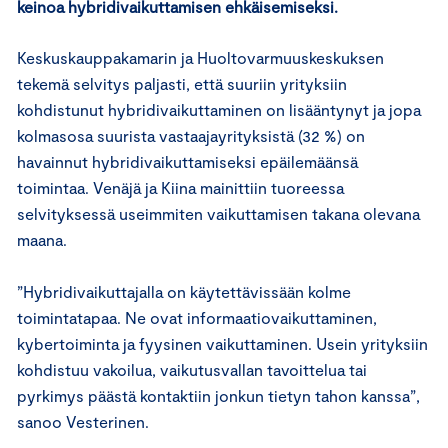
keinoa hybridivaikuttamisen ehkäisemiseksi.
Keskuskauppakamarin ja Huoltovarmuuskeskuksen
tekemä selvitys paljasti, että suuriin yrityksiin
kohdistunut hybridivaikuttaminen on lisääntynyt ja jopa
kolmasosa suurista vastaajayrityksistä (32 %) on
havainnut hybridivaikuttamiseksi epäilemäänsä
toimintaa. Venäjä ja Kiina mainittiin tuoreessa
selvityksessä useimmiten vaikuttamisen takana olevana
maana.
”Hybridivaikuttajalla on käytettävissään kolme
toimintatapaa. Ne ovat informaatiovaikuttaminen,
kybertoiminta ja fyysinen vaikuttaminen. Usein yrityksiin
kohdistuu vakoilua, vaikutusvallan tavoittelua tai
pyrkimys päästä kontaktiin jonkun tietyn tahon kanssa”,
sanoo Vesterinen.