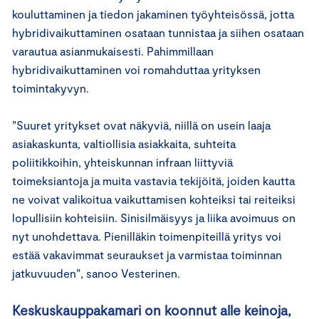
kouluttaminen ja tiedon jakaminen työyhteisössä, jotta
hybridivaikuttaminen osataan tunnistaa ja siihen osataan
varautua asianmukaisesti. Pahimmillaan
hybridivaikuttaminen voi romahduttaa yrityksen
toimintakyvyn.
”Suuret yritykset ovat näkyviä, niillä on usein laaja
asiakaskunta, valtiollisia asiakkaita, suhteita
poliitikkoihin, yhteiskunnan infraan liittyviä
toimeksiantoja ja muita vastavia tekijöitä, joiden kautta
ne voivat valikoitua vaikuttamisen kohteiksi tai reiteiksi
lopullisiin kohteisiin. Sinisilmäisyys ja liika avoimuus on
nyt unohdettava. Pienilläkin toimenpiteillä yritys voi
estää vakavimmat seuraukset ja varmistaa toiminnan
jatkuvuuden”, sanoo Vesterinen.
Keskuskauppakamari on koonnut alle keinoja,