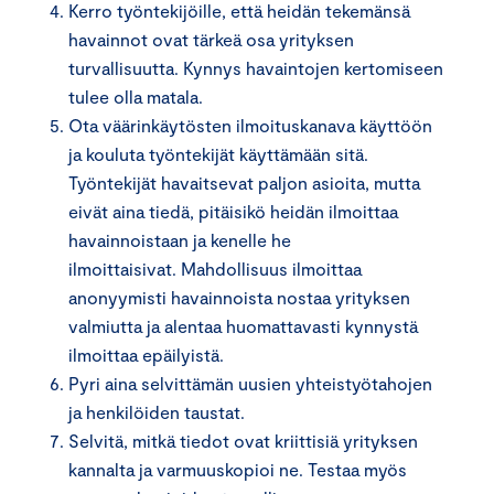
Kerro työntekijöille, että heidän tekemänsä
havainnot ovat tärkeä osa yrityksen
turvallisuutta. Kynnys havaintojen kertomiseen
tulee olla matala.
Ota väärinkäytösten ilmoituskanava käyttöön
ja kouluta työntekijät käyttämään sitä.
Työntekijät havaitsevat paljon asioita, mutta
eivät aina tiedä, pitäisikö heidän ilmoittaa
havainnoistaan ja kenelle he
ilmoittaisivat. Mahdollisuus ilmoittaa
anonyymisti havainnoista nostaa yrityksen
valmiutta ja alentaa huomattavasti kynnystä
ilmoittaa epäilyistä.
Pyri aina selvittämän uusien yhteistyötahojen
ja henkilöiden taustat.
Selvitä, mitkä tiedot ovat kriittisiä yrityksen
kannalta ja varmuuskopioi ne. Testaa myös