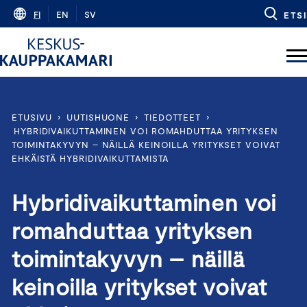
Skip
FI
EN
SV
ETSI
to
content
ETUSIVU
›
UUTISHUONE
›
TIEDOTTEET
›
HYBRIDIVAIKUTTAMINEN VOI ROMAHDUTTAA YRITYKSEN
TOIMINTAKYVYN – NÄILLÄ KEINOILLA YRITYKSET VOIVAT
EHKÄISTÄ HYBRIDIVAIKUTTAMISTA
Hybridivaikuttaminen voi
romahduttaa yrityksen
toimintakyvyn – näillä
keinoilla yritykset voivat