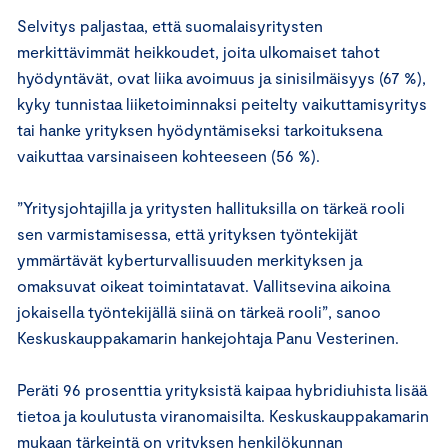
Selvitys paljastaa, että suomalaisyritysten
merkittävimmät heikkoudet, joita ulkomaiset tahot
hyödyntävät, ovat liika avoimuus ja sinisilmäisyys (67 %),
kyky tunnistaa liiketoiminnaksi peitelty vaikuttamisyritys
tai hanke yrityksen hyödyntämiseksi tarkoituksena
vaikuttaa varsinaiseen kohteeseen (56 %).
”Yritysjohtajilla ja yritysten hallituksilla on tärkeä rooli
sen varmistamisessa, että yrityksen työntekijät
ymmärtävät kyberturvallisuuden merkityksen ja
omaksuvat oikeat toimintatavat. Vallitsevina aikoina
jokaisella työntekijällä siinä on tärkeä rooli”, sanoo
Keskuskauppakamarin hankejohtaja Panu Vesterinen.
Peräti 96 prosenttia yrityksistä kaipaa hybridiuhista lisää
tietoa ja koulutusta viranomaisilta. Keskuskauppakamarin
mukaan tärkeintä on yrityksen henkilökunnan