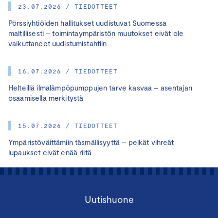
23.07.2026 / TIEDOTTEET
Pörssiyhtiöiden hallitukset uudistuvat Suomessa
maltillisesti – toimintaympäristön muutokset eivät ole
vaikuttaneet uudistumistahtiin
16.07.2026 / TIEDOTTEET
Helteillä ilmalämpöpumppujen tarve kasvaa – asentajan
osaamisella merkitystä
15.07.2026 / TIEDOTTEET
Ympäristöväittämiin täsmällisyyttä – pelkät vihreät
lupaukset eivät enää riitä
Uutishuone