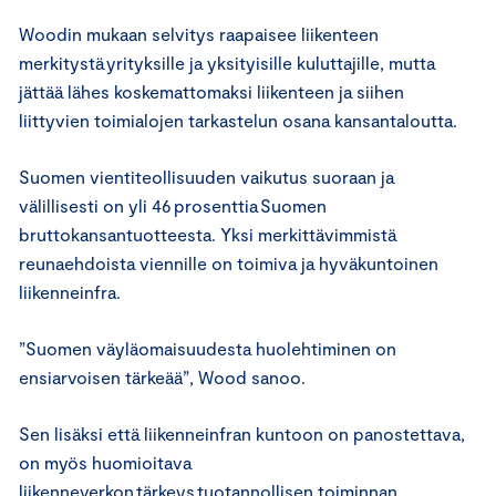
Woodin mukaan selvitys raapaisee liikenteen
merkitystä yrityksille ja yksityisille kuluttajille, mutta
jättää lähes koskemattomaksi liikenteen ja siihen
liittyvien toimialojen tarkastelun osana kansantaloutta.
Suomen vientiteollisuuden vaikutus suoraan ja
välillisesti on yli 46 prosenttia Suomen
bruttokansantuotteesta. Yksi merkittävimmistä
reunaehdoista viennille on toimiva ja hyväkuntoinen
liikenneinfra.
”Suomen väyläomaisuudesta huolehtiminen on
ensiarvoisen tärkeää”, Wood sanoo.
Sen lisäksi että liikenneinfran kuntoon on panostettava,
on myös huomioitava
liikenneverkon tärkeys tuotannollisen toiminnan