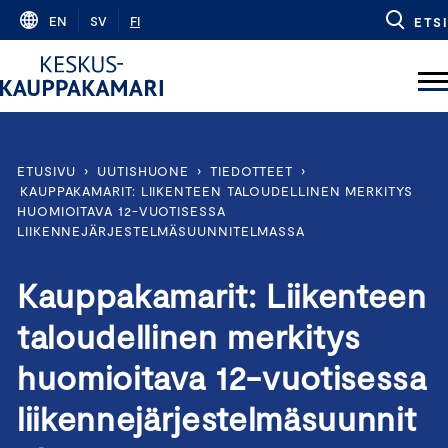
Skip
EN
SV
FI
ETSI
to
content
ETUSIVU
›
UUTISHUONE
›
TIEDOTTEET
›
KAUPPAKAMARIT: LIIKENTEEN TALOUDELLINEN MERKITYS
HUOMIOITAVA 12-VUOTISESSA
LIIKENNEJÄRJESTELMÄSUUNNITELMASSA
Kauppakamarit: Liikenteen
taloudellinen merkitys
huomioitava 12-vuotisessa
liikennejärjestelmäsuunnit