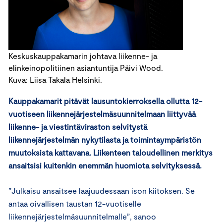
Keskuskauppakamarin johtava liikenne- ja
elinkeinopolitiinen asiantuntija Päivi Wood.
Kuva: Liisa Takala Helsinki.
Kauppakamarit pitävät lausuntokierroksella ollutta 12-
vuotiseen liikennejärjestelmäsuunnitelmaan liittyvää
liikenne- ja viestintäviraston selvitystä
liikennejärjestelmän nykytilasta ja toimintaympäristön
muutoksista kattavana. Liikenteen taloudellinen merkitys
ansaitsisi kuitenkin enemmän huomiota selvityksessä.
”Julkaisu ansaitsee laajuudessaan ison kiitoksen. Se
antaa oivallisen taustan 12-vuotiselle
liikennejärjestelmäsuunnitelmalle”, sanoo