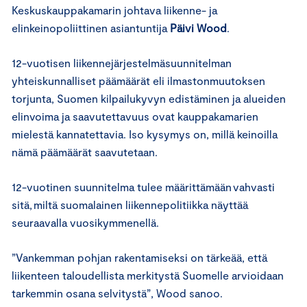
Keskuskauppakamarin johtava liikenne- ja
elinkeinopoliittinen asiantuntija
Päivi Wood
.
12-vuotisen liikennejärjestelmäsuunnitelman
yhteiskunnalliset päämäärät eli ilmastonmuutoksen
torjunta, Suomen kilpailukyvyn edistäminen ja alueiden
elinvoima ja saavutettavuus ovat kauppakamarien
mielestä kannatettavia. Iso kysymys on, millä keinoilla
nämä päämäärät saavutetaan.
12-vuotinen suunnitelma tulee määrittämään vahvasti
sitä, miltä suomalainen liikennepolitiikka näyttää
seuraavalla vuosikymmenellä.
”Vankemman pohjan rakentamiseksi on tärkeää, että
liikenteen taloudellista merkitystä Suomelle arvioidaan
tarkemmin osana selvitystä”, Wood sanoo.