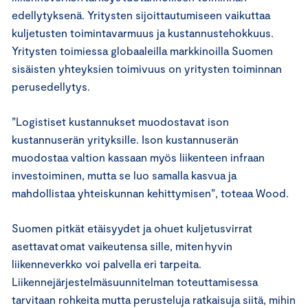
edellytyksenä. Yritysten sijoittautumiseen vaikuttaa
kuljetusten toimintavarmuus ja kustannustehokkuus.
Yritysten toimiessa globaaleilla markkinoilla Suomen
sisäisten yhteyksien toimivuus on yritysten toiminnan
perusedellytys.
”Logistiset kustannukset muodostavat ison
kustannuserän yrityksille. Ison kustannuserän
muodostaa valtion kassaan myös liikenteen infraan
investoiminen, mutta se luo samalla kasvua ja
mahdollistaa yhteiskunnan kehittymisen”, toteaa Wood.
Suomen pitkät etäisyydet ja ohuet kuljetusvirrat
asettavat omat vaikeutensa sille, miten hyvin
liikenneverkko voi palvella eri tarpeita.
Liikennejärjestelmäsuunnitelman toteuttamisessa
tarvitaan rohkeita mutta perusteluja ratkaisuja siitä, mihin