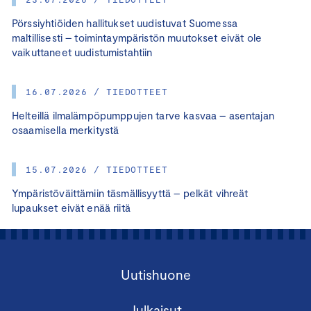
Pörssiyhtiöiden hallitukset uudistuvat Suomessa
maltillisesti – toimintaympäristön muutokset eivät ole
vaikuttaneet uudistumistahtiin
16.07.2026 / TIEDOTTEET
Helteillä ilmalämpöpumppujen tarve kasvaa – asentajan
osaamisella merkitystä
15.07.2026 / TIEDOTTEET
Ympäristöväittämiin täsmällisyyttä – pelkät vihreät
lupaukset eivät enää riitä
Uutishuone
Julkaisut