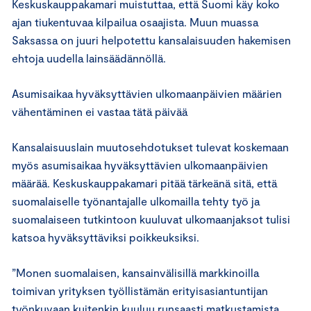
Keskuskauppakamari muistuttaa, että Suomi käy koko
ajan tiukentuvaa kilpailua osaajista. Muun muassa
Saksassa on juuri helpotettu kansalaisuuden hakemisen
ehtoja uudella lainsäädännöllä.
Asumisaikaa hyväksyttävien ulkomaanpäivien määrien
vähentäminen ei vastaa tätä päivää
Kansalaisuuslain muutosehdotukset tulevat koskemaan
myös asumisaikaa hyväksyttävien ulkomaanpäivien
määrää. Keskuskauppakamari pitää tärkeänä sitä, että
suomalaiselle työnantajalle ulkomailla tehty työ ja
suomalaiseen tutkintoon kuuluvat ulkomaanjaksot tulisi
katsoa hyväksyttäviksi poikkeuksiksi.
”Monen suomalaisen, kansainvälisillä markkinoilla
toimivan yrityksen työllistämän erityisasiantuntijan
työnkuvaan kuitenkin kuuluu runsaasti matkustamista,