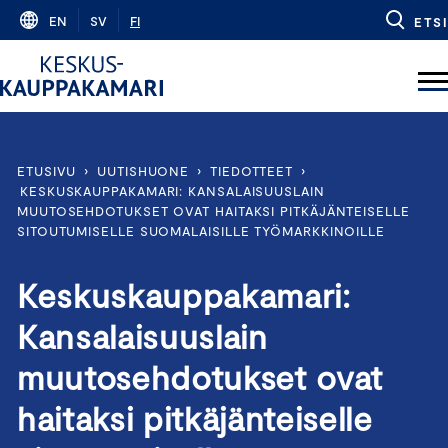
Skip
EN
SV
FI
ETSI
to
content
ETUSIVU
›
UUTISHUONE
›
TIEDOTTEET
›
KESKUSKAUPPAKAMARI: KANSALAISUUSLAIN
MUUTOSEHDOTUKSET OVAT HAITAKSI PITKÄJÄNTEISELLE
SITOUTUMISELLE SUOMALAISILLE TYÖMARKKINOILLE
Keskuskauppakamari:
Kansalaisuuslain
muutosehdotukset ovat
haitaksi pitkäjänteiselle