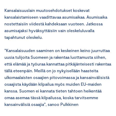
Kansalaisuuslain muutosehdotukset koskevat
kansalaistamiseen vaadittavaa asumisaikaa. Asumisaika
nostettaisiin viidestä kahdeksaan vuoteen. Jatkossa
asumisajaksi hyväksyttäisiin vain oleskeluluvalla
tapahtunut oleskelu.
”Kansalaisuuden saaminen on keskeinen keino juurruttaa
uusia tulijoita Suomeen ja rakentaa luottamusta siihen,
että elämää ja työuraa kannattaa pitkäjänteisesti rakentaa
tällä eteenpäin. Meillä on jo nykyisellään haasteita
ulkomaalaisten osaajien pitovoimassa ja kansainvälisistä
osaajista käydään kilpailua myös muiden EU-maiden
kanssa. Suomen ei kannata tieten tahtoen heikentää
omaa asemaa tässä kilpailussa, koska tarvitsemme
kansainvälisiä osaajia”, sanoo Pulkkinen