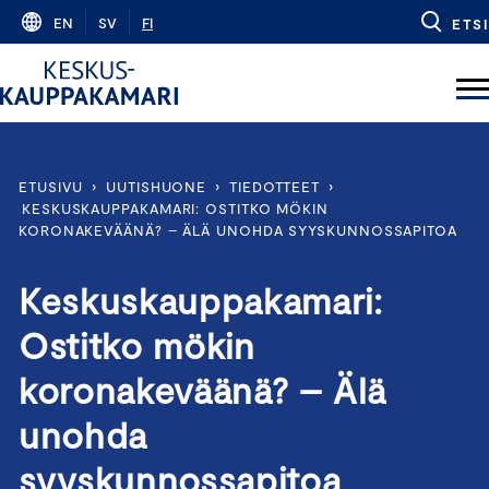
Skip
EN
SV
FI
ETSI
to
content
ETUSIVU
›
UUTISHUONE
›
TIEDOTTEET
›
KESKUSKAUPPAKAMARI: OSTITKO MÖKIN
KORONAKEVÄÄNÄ? – ÄLÄ UNOHDA SYYSKUNNOSSAPITOA
Keskuskauppakamari:
Ostitko mökin
koronakeväänä? – Älä
unohda
syyskunnossapitoa