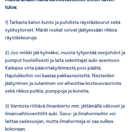
tuloa:
1) Tarkasta katon kunto ja puhdista räystäskourut sekä
syöksytorvet. Märät roskat voivat jäätyessään rikkoa
räystäskouruja.
2) Jos mökki jää kylmäksi, muista tyhjentää vesijohdot ja
pumput huolellisesti ja laita sekoittajat auki-asentoon.
Katkaise virta päävirtakytkimestä pois päältä.
Hajulukkoihin voi kaataa pakkasnestettä. Nesteiden
jäätyminen ja sulaminen voi aiheuttaa kosteusvaurioita
sekä rikkoa putkia, pumppuja ja koneita.
3) Varmista riittävä ilmankierto mm. jättämällä väliovet ja
ilmanvaihtoventtiilit auki. Savu- ja ilmahormeihin voi
laittaa sadesuojan, mutta ilmahormeja ei saa sulkea
kokonaan.