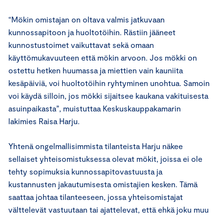
“Mökin omistajan on oltava valmis jatkuvaan
kunnossapitoon ja huoltotöihin. Rästiin jääneet
kunnostustoimet vaikuttavat sekä omaan
käyttömukavuuteen että mökin arvoon. Jos mökki on
ostettu hetken huumassa ja miettien vain kauniita
kesäpäiviä, voi huoltotöihin ryhtyminen unohtua. Samoin
voi käydä silloin, jos mökki sijaitsee kaukana vakituisesta
asuinpaikasta”, muistuttaa Keskuskauppakamarin
lakimies Raisa Harju.
Yhtenä ongelmallisimmista tilanteista Harju näkee
sellaiset yhteisomistuksessa olevat mökit, joissa ei ole
tehty sopimuksia kunnossapitovastuusta ja
kustannusten jakautumisesta omistajien kesken. Tämä
saattaa johtaa tilanteeseen, jossa yhteisomistajat
välttelevät vastuutaan tai ajattelevat, että ehkä joku muu