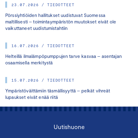
23.07.2026 / TIEDOTTEET
Pörssiyhtiöiden hallitukset uudistuvat Suomessa
maltillisesti – toimintaympäristön muutokset eivät ole
vaikuttaneet uudistumistahtiin
16.07.2026 / TIEDOTTEET
Helteillä ilmalämpöpumppujen tarve kasvaa – asentajan
osaamisella merkitystä
15.07.2026 / TIEDOTTEET
Ympäristöväittämiin täsmällisyyttä – pelkät vihreät
lupaukset eivät enää riitä
Uutishuone