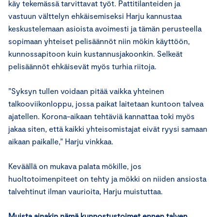
käy tekemässä tarvittavat työt. Pattitilanteiden ja
vastuun välttelyn ehkäisemiseksi Harju kannustaa
keskustelemaan asioista avoimesti ja tämän perusteella
sopimaan yhteiset pelisäännöt niin mökin käyttöön,
kunnossapitoon kuin kustannusjakoonkin. Selkeät
pelisäännöt ehkäisevät myös turhia riitoja.
”Syksyn tullen voidaan pitää vaikka yhteinen
talkooviikonloppu, jossa paikat laitetaan kuntoon talvea
ajatellen. Korona-aikaan tehtäviä kannattaa toki myös
jakaa siten, että kaikki yhteisomistajat eivät ryysi samaan
aikaan paikalle,” Harju vinkkaa.
Keväällä on mukava palata mökille, jos
huoltotoimenpiteet on tehty ja mökki on niiden ansiosta
talvehtinut ilman vaurioita, Harju muistuttaa.
Muista ainakin nämä kunnostustoimet ennen talven