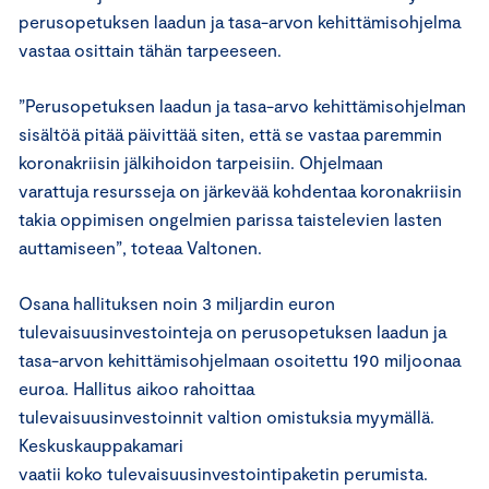
perusopetuksen laadun ja tasa-arvon kehittämisohjelma
vastaa osittain tähän tarpeeseen.
”Perusopetuksen laadun ja tasa-arvo kehittämisohjelman
sisältöä pitää päivittää siten, että se vastaa paremmin
koronakriisin jälkihoidon tarpeisiin. Ohjelmaan
varattuja resursseja on järkevää kohdentaa koronakriisin
takia oppimisen ongelmien parissa taistelevien lasten
auttamiseen”, toteaa Valtonen.
Osana hallituksen noin 3 miljardin euron
tulevaisuusinvestointeja on perusopetuksen laadun ja
tasa-arvon kehittämisohjelmaan osoitettu 190 miljoonaa
euroa. Hallitus aikoo rahoittaa
tulevaisuusinvestoinnit valtion omistuksia myymällä.
Keskuskauppakamari
vaatii koko tulevaisuusinvestointipaketin perumista.