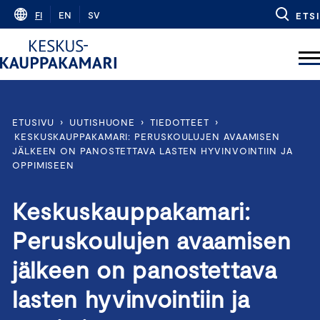
Skip
FI
EN
SV
ETSI
to
content
ETUSIVU
›
UUTISHUONE
›
TIEDOTTEET
›
KESKUSKAUPPAKAMARI: PERUSKOULUJEN AVAAMISEN
JÄLKEEN ON PANOSTETTAVA LASTEN HYVINVOINTIIN JA
OPPIMISEEN
Keskuskauppakamari:
Peruskoulujen avaamisen
jälkeen on panostettava
lasten hyvinvointiin ja