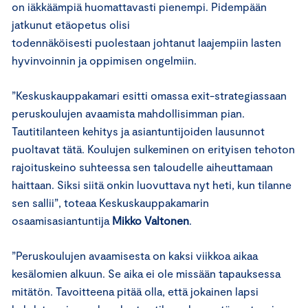
on iäkkäämpiä huomattavasti pienempi. Pidempään
jatkunut etäopetus olisi
todennäköisesti puolestaan johtanut laajempiin lasten
hyvinvoinnin ja oppimisen ongelmiin.
”Keskuskauppakamari esitti omassa exit-strategiassaan
peruskoulujen avaamista mahdollisimman pian.
Tautitilanteen kehitys ja asiantuntijoiden lausunnot
puoltavat tätä. Koulujen sulkeminen on erityisen tehoton
rajoituskeino suhteessa sen taloudelle aiheuttamaan
haittaan. Siksi siitä onkin luovuttava nyt heti, kun tilanne
sen sallii”, toteaa Keskuskauppakamarin
osaamisasiantuntija
Mikko Valtonen
.
”Peruskoulujen avaamisesta on kaksi viikkoa aikaa
kesälomien alkuun. Se aika ei ole missään tapauksessa
mitätön. Tavoitteena pitää olla, että jokainen lapsi