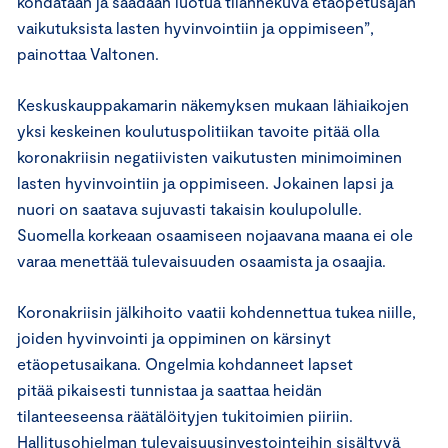
kohdataan ja saadaan luotua tilannekuva etäopetusajan
vaikutuksista lasten hyvinvointiin ja oppimiseen”,
painottaa Valtonen.
Keskuskauppakamarin näkemyksen mukaan lähiaikojen
yksi keskeinen koulutuspolitiikan tavoite pitää olla
koronakriisin negatiivisten vaikutusten minimoiminen
lasten hyvinvointiin ja oppimiseen. Jokainen lapsi ja
nuori on saatava sujuvasti takaisin koulupolulle.
Suomella korkeaan osaamiseen nojaavana maana ei ole
varaa menettää tulevaisuuden osaamista ja osaajia.
Koronakriisin jälkihoito vaatii kohdennettua tukea niille,
joiden hyvinvointi ja oppiminen on kärsinyt
etäopetusaikana. Ongelmia kohdanneet lapset
pitää pikaisesti tunnistaa ja saattaa heidän
tilanteeseensa räätälöityjen tukitoimien piiriin.
Hallitusohjelman tulevaisuusinvestointeihin sisältyvä