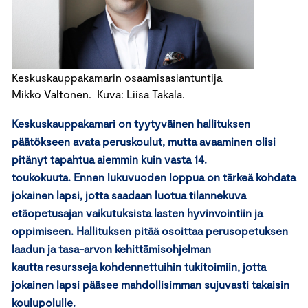
Keskuskauppakamarin osaamisasiantuntija
Mikko Valtonen. Kuva: Liisa Takala.
Keskuskauppakamari on tyytyväinen hallituksen
päätökseen avata peruskoulut, mutta avaaminen olisi
pitänyt tapahtua aiemmin kuin vasta 14.
toukokuuta. Ennen lukuvuoden loppua on tärkeä kohdata
jokainen lapsi, jotta saadaan luotua tilannekuva
etäopetusajan vaikutuksista lasten hyvinvointiin ja
oppimiseen. Hallituksen pitää osoittaa perusopetuksen
laadun ja tasa-arvon kehittämisohjelman
kautta resursseja kohdennettuihin tukitoimiin, jotta
jokainen lapsi pääsee mahdollisimman sujuvasti takaisin
koulupolulle.