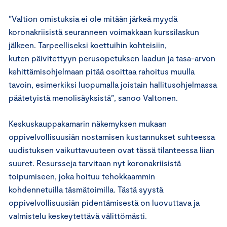
”Valtion omistuksia ei ole mitään järkeä myydä
koronakriisistä seuranneen voimakkaan kurssilaskun
jälkeen. Tarpeelliseksi koettuihin kohteisiin,
kuten päivitettyyn perusopetuksen laadun ja tasa-arvon
kehittämisohjelmaan pitää osoittaa rahoitus muulla
tavoin, esimerkiksi luopumalla joistain hallitusohjelmassa
päätetyistä menolisäyksistä”, sanoo Valtonen.
Keskuskauppakamarin näkemyksen mukaan
oppivelvollisuusiän nostamisen kustannukset suhteessa
uudistuksen vaikuttavuuteen ovat tässä tilanteessa liian
suuret. Resursseja tarvitaan nyt koronakriisistä
toipumiseen, joka hoituu tehokkaammin
kohdennetuilla täsmätoimilla. Tästä syystä
oppivelvollisuusiän pidentämisestä on luovuttava ja
valmistelu keskeytettävä välittömästi.