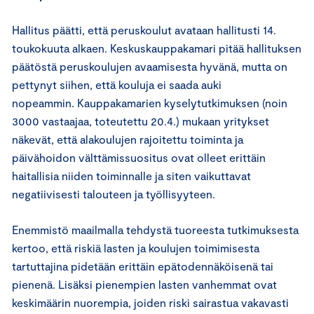
Hallitus päätti, että peruskoulut avataan hallitusti 14.
toukokuuta alkaen. Keskuskauppakamari pitää hallituksen
päätöstä peruskoulujen avaamisesta hyvänä, mutta on
pettynyt siihen, että kouluja ei saada auki
nopeammin. Kauppakamarien kyselytutkimuksen (noin
3000 vastaajaa, toteutettu 20.4.) mukaan yritykset
näkevät, että alakoulujen rajoitettu toiminta ja
päivähoidon välttämissuositus ovat olleet erittäin
haitallisia niiden toiminnalle ja siten vaikuttavat
negatiivisesti talouteen ja työllisyyteen.
Enemmistö maailmalla tehdystä tuoreesta tutkimuksesta
kertoo, että riskiä lasten ja koulujen toimimisesta
tartuttajina pidetään erittäin epätodennäköisenä tai
pienenä. Lisäksi pienempien lasten vanhemmat ovat
keskimäärin nuorempia, joiden riski sairastua vakavasti