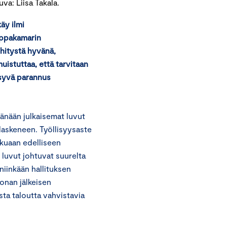
a: Liisa Takala.
äy ilmi
uppakamarin
hitystä hyvänä,
stuttaa, että tarvitaan
ysyvä parannus
änään julkaisemat luvut
laskeneen. Työllisyysaste
kuaan edelliseen
uvut johtuvat suurelta
iinkään hallituksen
ronan jälkeisen
a taloutta vahvistavia