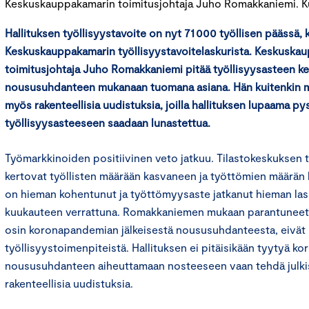
Keskuskauppakamarin toimitusjohtaja Juho Romakkaniemi. Kuv
Hallituksen työllisyystavoite on nyt 71 000 työllisen päässä, k
Keskuskauppakamarin työllisyystavoitelaskurista. Keskuska
toimitusjohtaja Juho Romakkaniemi pitää työllisyysasteen ke
noususuhdanteen mukanaan tuomana asiana. Hän kuitenkin mui
myös rakenteellisia uudistuksia, joilla hallituksen lupaama p
työllisyysasteeseen saadaan lunastettua.
Työmarkkinoiden positiivinen veto jatkuu. Tilastokeskuksen t
kertovat työllisten määrään kasvaneen ja työttömien määrän 
on hieman kohentunut ja työttömyysaste jatkanut hieman las
kuukauteen verrattuna. Romakkaniemen mukaan parantuneet l
osin koronapandemian jälkeisestä noususuhdanteesta, eivät n
työllisyystoimenpiteistä. Hallituksen ei pitäisikään tyytyä ko
noususuhdanteen aiheuttamaan nosteeseen vaan tehdä julkist
rakenteellisia uudistuksia.