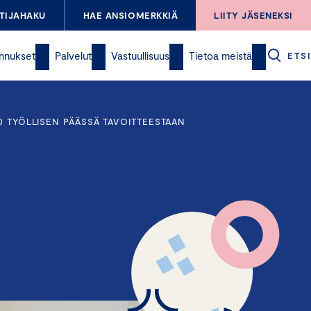
TIJAHAKU
HAE ANSIOMERKKIÄ
LIITY JÄSENEKSI
nnukset
Palvelut
Vastuullisuus
Tietoa meistä
ETSI
0 TYÖLLISEN PÄÄSSÄ TAVOITTEESTAAN