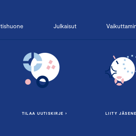
tishuone
Julkaisut
Vaikuttami
TILAA UUTISKIRJE ›
LIITY JÄSENE