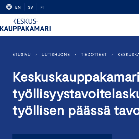
Skip
EN
SV
FI
to
content
ETUSIVU
›
UUTISHUONE
›
TIEDOTTEET
›
KESKUSKA
Keskuskauppakamar
työllisyystavoitelask
työllisen päässä tav