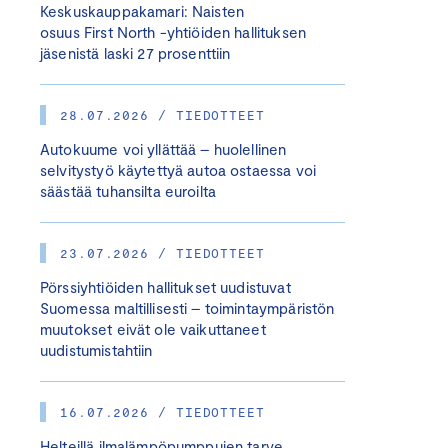
Keskuskauppakamari: Naisten
osuus First North -yhtiöiden hallituksen
jäsenistä laski 27 prosenttiin
28.07.2026 / TIEDOTTEET
Autokuume voi yllättää – huolellinen
selvitystyö käytettyä autoa ostaessa voi
säästää tuhansilta euroilta
23.07.2026 / TIEDOTTEET
Pörssiyhtiöiden hallitukset uudistuvat
Suomessa maltillisesti – toimintaympäristön
muutokset eivät ole vaikuttaneet
uudistumistahtiin
16.07.2026 / TIEDOTTEET
Helteillä ilmalämpöpumppujen tarve