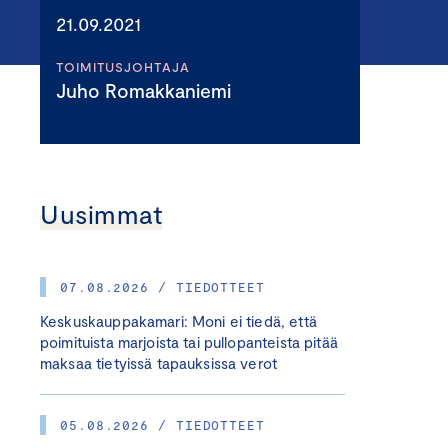
21.09.2021
TOIMITUSJOHTAJA
Juho Romakkaniemi
Uusimmat
07.08.2026 / TIEDOTTEET
Keskuskauppakamari: Moni ei tiedä, että
poimituista marjoista tai pullopanteista pitää
maksaa tietyissä tapauksissa verot
05.08.2026 / TIEDOTTEET