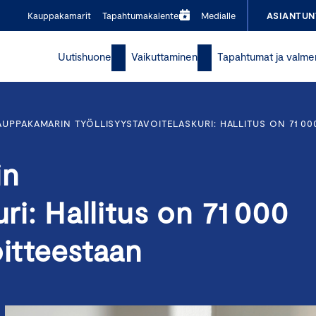
Kauppakamarit
Tapahtumakalenteri
Medialle
ASIANTUN
Uutishuone
Vaikuttaminen
Tapahtumat ja valme
UPPAKAMARIN TYÖLLISYYSTAVOITELASKURI: HALLITUS ON 71 00
in
uri: Hallitus on 71 000
oitteestaan