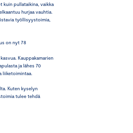
 kuin pullataikina, vaikka
elkaantuu hurjaa vauhtia.
stavia työllisyystoimia,
us on nyt 78
en kasvua. Kauppakamarien
apulasta ja lähes 70
a liiketoimintaa.
ta. Kuten kyselyn
stoimia tulee tehdä