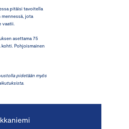
sa pitäisi tavoitella
 mennessä, jota
 vaatii.
ituksen asettama 75
ä kohti. Pohjoismainen
ivustolla pidetään myös
vaikutuksista.
kkaniemi