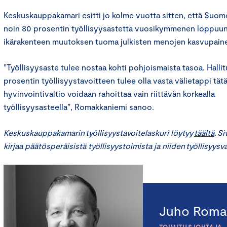
Keskuskauppakamari esitti jo kolme vuotta sitten, että Suomes
noin 80 prosentin työllisyysastetta vuosikymmenen loppuun
ikärakenteen muutoksen tuoma julkisten menojen kasvupaine
”Työllisyysaste tulee nostaa kohti pohjoismaista tasoa. Hall
prosentin työllisyystavoitteen tulee olla vasta välietappi tät
hyvinvointivaltio voidaan rahoittaa vain riittävän korkealla
työllisyysasteella”, Romakkaniemi sanoo.
Keskuskauppakamarin työllisyystavoitelaskuri löytyy
täältä
. S
kirjaa päätösperäisistä työllisyystoimista ja niiden työllisyys
Juho Roma