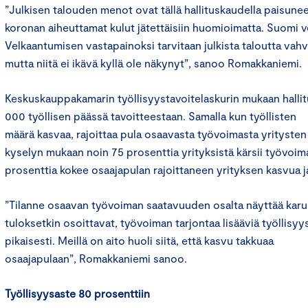
”Julkisen talouden menot ovat tällä hallituskaudella paisuneet
koronan aiheuttamat kulut jätettäisiin huomioimatta. Suomi v
Velkaantumisen vastapainoksi tarvitaan julkista taloutta vahvi
mutta niitä ei ikävä kyllä ole näkynyt”, sanoo Romakkaniemi.
Keskuskauppakamarin työllisyystavoitelaskurin mukaan hallit
000 työllisen päässä tavoitteestaan. Samalla kun työllisten
määrä kasvaa, rajoittaa pula osaavasta työvoimasta yrityst
kyselyn mukaan noin 75 prosenttia yrityksistä kärsii työvoim
prosenttia kokee osaajapulan rajoittaneen yrityksen kasvua j
”Tilanne osaavan työvoiman saatavuuden osalta näyttää karul
tuloksetkin osoittavat, työvoiman tarjontaa lisääviä työllisyy
pikaisesti. Meillä on aito huoli siitä, että kasvu takkuaa
osaajapulaan”, Romakkaniemi sanoo.
Työllisyysaste 80 prosenttiin