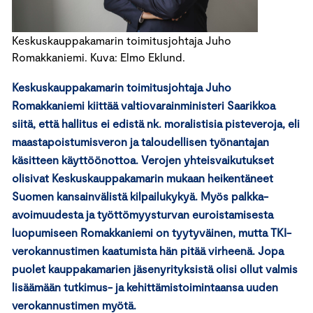
Keskuskauppakamarin toimitusjohtaja Juho
Romakkaniemi. Kuva: Elmo Eklund.
Keskuskauppakamarin toimitusjohtaja Juho
Romakkaniemi kiittää valtiovarainministeri Saarikkoa
siitä, että hallitus ei edistä nk. moralistisia pisteveroja, eli
maastapoistumisveron ja taloudellisen työnantajan
käsitteen käyttöönottoa. Verojen yhteisvaikutukset
olisivat Keskuskauppakamarin mukaan heikentäneet
Suomen kansainvälistä kilpailukykyä. Myös palkka-
avoimuudesta ja työttömyysturvan euroistamisesta
luopumiseen Romakkaniemi on tyytyväinen, mutta TKI-
verokannustimen kaatumista hän pitää virheenä. Jopa
puolet kauppakamarien jäsenyrityksistä olisi ollut valmis
lisäämään tutkimus- ja kehittämistoimintaansa uuden
verokannustimen myötä.