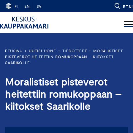
Skip
FI
EN
SV
ETSI
to
content
ETUSIVU
›
UUTISHUONE
›
TIEDOTTEET
›
MORALISTISET
PISTEVEROT HEITETTIIN ROMUKOPPAAN – KIITOKSET
SAARIKOLLE
Moralistiset pisteverot
heitettiin romukoppaan –
kiitokset Saarikolle