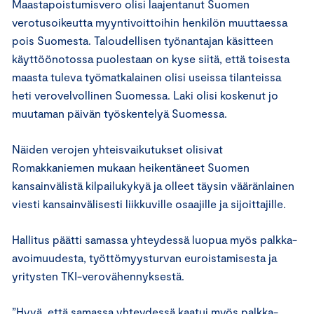
Maastapoistumisvero olisi laajentanut Suomen
verotusoikeutta myyntivoittoihin henkilön muuttaessa
pois Suomesta. Taloudellisen työnantajan käsitteen
käyttöönotossa puolestaan on kyse siitä, että toisesta
maasta tuleva työmatkalainen olisi useissa tilanteissa
heti verovelvollinen Suomessa. Laki olisi koskenut jo
muutaman päivän työskentelyä Suomessa.
Näiden verojen yhteisvaikutukset olisivat
Romakkaniemen mukaan heikentäneet Suomen
kansainvälistä kilpailukykyä ja olleet täysin vääränlainen
viesti kansainvälisesti liikkuville osaajille ja sijoittajille.
Hallitus päätti samassa yhteydessä luopua myös palkka-
avoimuudesta, työttömyysturvan euroistamisesta ja
yritysten TKI-verovähennyksestä.
”Hyvä, että samassa yhteydessä kaatui myös palkka-