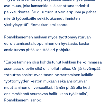
avoimuus, joka kansankielellä sanottuna tarkoitti
palkkaurkintaa. Se olisi tuonut vain eripuraa ja pahaa
mieltä työpaikoille sekä loukannut ihmisten
yksityisyyttä”, Romakkaniemi sanoo.
Romakkaniemen mukaan myös työttömyysturvan
euroistamisesta luopuminen on hyvä asia, koska
ansioturvaa pitää kehittää eri pohjalta.
”Euroistaminen olisi kohdistunut kaikkein heikoimmassa
asemassa oleviin eikä olisi ollut reilua. On järkevämpää
toteuttaa ansioturvan tason porrastaminen kaikille
työttömyyden keston mukaan sekä ansioturvan
muuttaminen universaaliksi. Tämän pitää olla heti
ensimmäisenä seuraavan hallituksen työlistalla”,
Romakkaniemi sanoo.