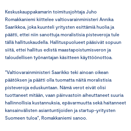
Keskuskauppakamarin toimitusjohtaja Juho
Romakkaniemi kiittelee valtiovarainministeri Annika
Saarikkoa, joka kuunteli yritysten esittämiä huolia ja
päätti, ettei niin sanottuja moralistisia pisteveroja tule
tällä hallituskaudella. Hallituspuolueet pääsivät sopuun
siitä, ettei hallitus edistä maastapoistumisveron ja
taloudellisen työnantajan käsitteen käyttöönottoa.
”Valtiovarainministeri Saarikko teki ainoan oikean
päätöksen ja päätti olla tuomatta näitä moralistisia
pisteveroja eduskuntaan. Nämä verot eivät olisi
tuottaneet mitään, vaan päinvastoin aiheuttaneet suuria
hallinnollisia kustannuksia, epävarmuutta sekä haitanneet
kansainvälisten asiantuntijoiden ja startup-yritysten
Suomeen tuloa”, Romakkaniemi sanoo.