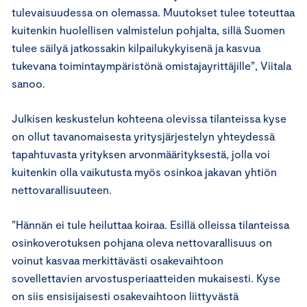
tulevaisuudessa on olemassa. Muutokset tulee toteuttaa
kuitenkin huolellisen valmistelun pohjalta, sillä Suomen
tulee säilyä jatkossakin kilpailukykyisenä ja kasvua
tukevana toimintaympäristönä omistajayrittäjille”, Viitala
sanoo.
Julkisen keskustelun kohteena olevissa tilanteissa kyse
on ollut tavanomaisesta yritysjärjestelyn yhteydessä
tapahtuvasta yrityksen arvonmäärityksestä, jolla voi
kuitenkin olla vaikutusta myös osinkoa jakavan yhtiön
nettovarallisuuteen.
”Hännän ei tule heiluttaa koiraa. Esillä olleissa tilanteissa
osinkoverotuksen pohjana oleva nettovarallisuus on
voinut kasvaa merkittävästi osakevaihtoon
sovellettavien arvostusperiaatteiden mukaisesti. Kyse
on siis ensisijaisesti osakevaihtoon liittyvästä