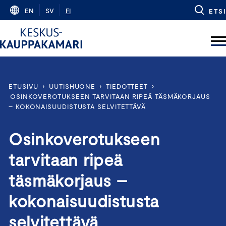
Skip
EN
SV
FI
ETSI
to
content
ETUSIVU
›
UUTISHUONE
›
TIEDOTTEET
›
OSINKOVEROTUKSEEN TARVITAAN RIPEÄ TÄSMÄKORJAUS
– KOKONAISUUDISTUSTA SELVITETTÄVÄ
Osinkoverotukseen
tarvitaan ripeä
täsmäkorjaus –
kokonaisuudistusta
selvitettävä