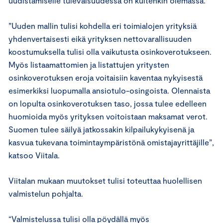
uudistamiselle tulevaisuudessa on kuitenkin olemassa.
”Uuden mallin tulisi kohdella eri toimialojen yrityksiä
yhdenvertaisesti eikä yrityksen nettovarallisuuden
koostumuksella tulisi olla vaikutusta osinkoverotukseen.
Myös listaamattomien ja listattujen yritysten
osinkoverotuksen eroja voitaisiin kaventaa nykyisestä
esimerkiksi luopumalla ansiotulo-osingoista. Olennaista
on lopulta osinkoverotuksen taso, jossa tulee edelleen
huomioida myös yrityksen voitoistaan maksamat verot.
Suomen tulee säilyä jatkossakin kilpailukykyisenä ja
kasvua tukevana toimintaympäristönä omistajayrittäjille”,
katsoo Viitala.
Viitalan mukaan muutokset tulisi toteuttaa huolellisen
valmistelun pohjalta.
“Valmistelussa tulisi olla pöydällä myös