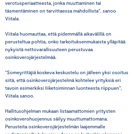
verotusperiaatteesta, jonka muuttaminen tai
täsmentäminen on tarvittaessa mahdollista”, sanoo
Viitala.
Viitala huomauttaa, että pidemmällä aikavälillä on
perusteltua pohtia, onko tarkoituksenmukaista ylläpitää
nykyistä nettovarallisuuteen perustuvaa
osinkoverojärjestelmää.
“Someyrittäjiä koskeva keskustelu on jälleen yksi osoitus
siitä, että osinkoverojärjestelmä kohtelee yrityksiä eri
tavoin esimerkiksi liiketoiminnan luonteesta riippuen”,
Viitala sanoo.
Hallitusohjelman mukaan listaamattomien yritysten
osinkoverohuojennus säilyy muuttumattomana.
Perusteita osinkoverojärjestelmän laajemmalle