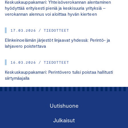
Keskuskauppakamari: Yhteisöverokannan alentaminen
hyödyttää erityisesti pieniä ja keskisuuria yrityksiä –
verokannan alennus voi aloittaa hyvän kierteen
17.03.2026 / TIEDOTTEET
Elinkeinoelämän järjestöt linjaavat yhdessä: Perintö- ja
lahjavero poistettava
16.03.2026 / TIEDOTTEET
Keskuskauppakamari: Perintövero tulisi poistaa hallitusti
siirtymäajalla
Uutishuone
Julkaisut