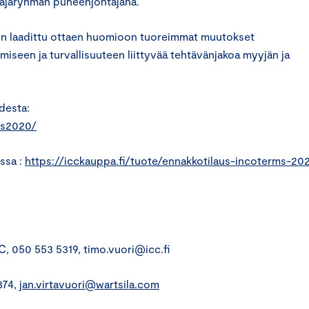
ajaryhmän puheenjohtajana.
on laadittu ottaen huomioon tuoreimmat muutokset
miseen ja turvallisuuteen liittyvää tehtävänjakoa myyjän ja
desta:
ms2020/
ssa :
https://icckauppa.fi/tuote/ennakkotilaus-incoterms-20
C, 050 553 5319, timo.vuori@icc.fi
374,
jan.virtavuori@wartsila.com