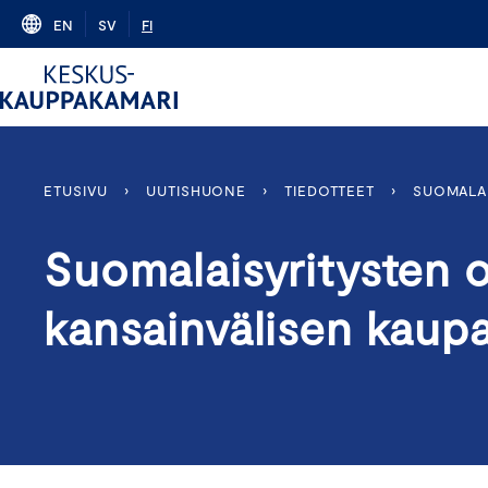
Skip
EN
SV
FI
to
content
ETUSIVU
›
UUTISHUONE
›
TIEDOTTEET
›
SUOMALAI
Suomalaisyritysten o
kansainvälisen kaup