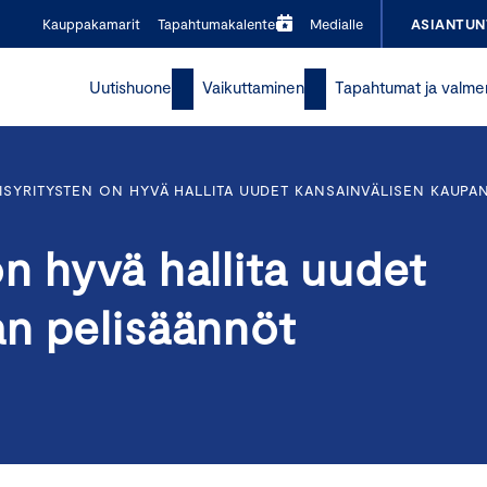
Kauppakamarit
Tapahtumakalenteri
Medialle
ASIANTUN
Uutishuone
Vaikuttaminen
Tapahtumat ja valme
SYRITYSTEN ON HYVÄ HALLITA UUDET KANSAINVÄLISEN KAUPA
n hyvä hallita uudet
an pelisäännöt