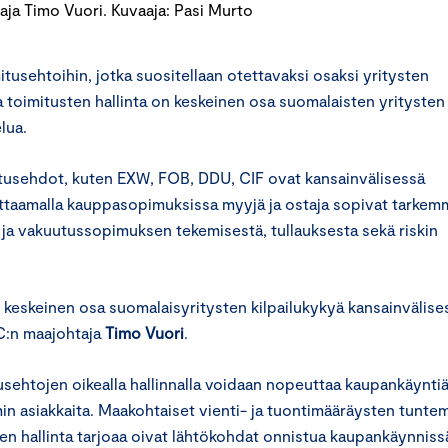
ja Timo Vuori. Kuvaaja: Pasi Murto
tusehtoihin, jotka suositellaan otettavaksi osaksi yritysten
 toimitusten hallinta on keskeinen osa suomalaisten yritysten
lua.
tusehdot, kuten EXW, FOB, DDU, CIF ovat kansainvälisessä
viittaamalla kauppasopimuksissa myyjä ja ostaja sopivat tarkem
s- ja vakuutussopimuksen tekemisestä, tullauksesta sekä riskin
n keskeinen osa suomalaisyritysten kilpailukykyä kansainvälise
C:n maajohtaja
Timo Vuori
.
sehtojen oikealla hallinnalla voidaan nopeuttaa kaupankäyntiä
min asiakkaita. Maakohtaiset vienti- ja tuontimääräysten tunte
en hallinta tarjoaa oivat lähtökohdat onnistua kaupankäynniss