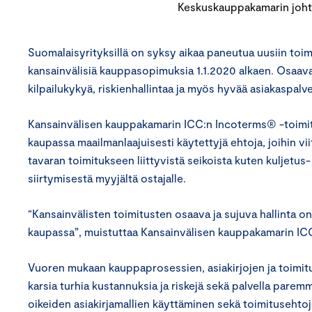
Keskuskauppakamarin johta
Suomalaisyrityksillä on syksy aikaa paneutua uusiin toimi
kansainvälisiä kauppasopimuksia 1.1.2020 alkaen. Osaava
kilpailukykyä, riskienhallintaa ja myös hyvää asiakaspalve
Kansainvälisen kauppakamarin ICC:n Incoterms® -toimi
kaupassa maailmanlaajuisesti käytettyjä ehtoja, joihin 
tavaran toimitukseen liittyvistä seikoista kuten kuljetu
siirtymisestä myyjältä ostajalle.
“Kansainvälisten toimitusten osaava ja sujuva hallinta o
kaupassa”, muistuttaa Kansainvälisen kauppakamarin IC
Vuoren mukaan kauppaprosessien, asiakirjojen ja toimitu
karsia turhia kustannuksia ja riskejä sekä palvella parem
oikeiden asiakirjamallien käyttäminen sekä toimitusehtoj