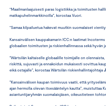
“Maailmanlaajuisesti paras logistiikka ja toimitusten hal
matkapuhelinmarkkinoilla”, korostaa Vuori.
“Samaa kilpailuetua hakevat muutkin suomalaiset vientiyri
Kansainvälisen kauppakamarin ICC:n laatimat Incoterms 
globaalien toimitusten ja riskienhallinnassa sekä hyvän j
”Wärtsilän kaltaiselle globaalille toimijalle on olennais
riskittä, sujuvasti ja ennakoidun mukaisesti sovittua ka
eikä ostajalle”, korostaa Wärtsilän riskienhallintajohtaja
J
”Kansainvälisen kaupan toimivuus vaatii, että yrityselämä
ajan hermolla olevan itsesääntelyn kautta”, muistuttaa 
asiantuntijaryhmän suomalaisjäsen, oikeustieteen tohtori