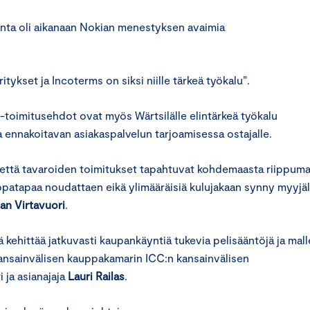
llinta oli aikanaan Nokian menestyksen avaimia
tykset ja Incoterms on siksi niille tärkeä työkalu”.
-toimitusehdot ovat myös Wärtsilälle elintärkeä työkalu
a ennakoitavan asiakaspalvelun tarjoamisessa ostajalle.
ta, että tavaroiden toimitukset tapahtuvat kohdemaasta riippuma
uppatapaa noudattaen eikä ylimääräisiä kulujakaan synny myyjäl
an Virtavuori
.
 kehittää jatkuvasti kaupankäyntiä tukevia pelisääntöjä ja mall
Kansainvälisen kauppakamarin ICC:n kansainvälisen
 ja asianajaja
Lauri Railas
.