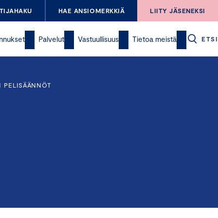
TIJAHAKU
HAE ANSIOMERKKIÄ
LIITY JÄSENEKSI
nnukset
Palvelut
Vastuullisuus
Tietoa meistä
ETSI
N PELISÄÄNNÖT