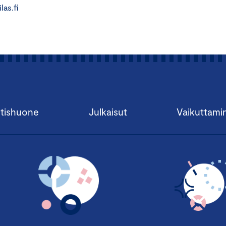
las.fi
tishuone
Julkaisut
Vaikuttami