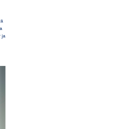
tä
a
 ja