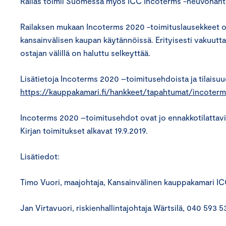
Railas toimii Suomessa myös ICC Incoterms -neuvonant
Railaksen mukaan Incoterms 2020 -toimituslausekkeet 
kansainvälisen kaupan käytännöissä. Erityisesti vakuutta
ostajan välillä on haluttu selkeyttää.
Lisätietoja Incoterms 2020 –toimitusehdoista ja tilaisuu
https://kauppakamari.fi/hankkeet/tapahtumat/incoter
Incoterms 2020 –toimitusehdot ovat jo ennakkotilattavi
Kirjan toimitukset alkavat 19.9.2019.
Lisätiedot:
Timo Vuori, maajohtaja, Kansainvälinen kauppakamari IC
Jan Virtavuori, riskienhallintajohtaja Wärtsilä, 040 593 5