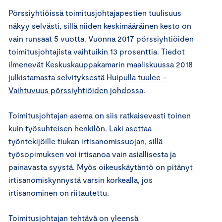
Pörssiyhtiöissä toimitusjohtajapestien tuulisuus
näkyy selvästi, sillä niiden keskimääräinen kesto on
vain runsaat 5 vuotta. Vuonna 2017 pörssiyhtiöiden
toimitusjohtajista vaihtuikin 13 prosenttia. Tiedot
ilmenevät Keskuskauppakamarin maaliskuussa 2018
julkistamasta selvityksestä
Huipulla tuulee –
Vaihtuvuus pörssiyhtiöiden johdossa
.
Toimitusjohtajan asema on siis ratkaisevasti toinen
kuin työsuhteisen henkilön. Laki asettaa
työntekijöille tiukan irtisanomissuojan, sillä
työsopimuksen voi irtisanoa vain asiallisesta ja
painavasta syystä. Myös oikeuskäytäntö on pitänyt
irtisanomiskynnystä varsin korkealla, jos
irtisanominen on riitautettu.
Toimitusjohtajan tehtävä on yleensä