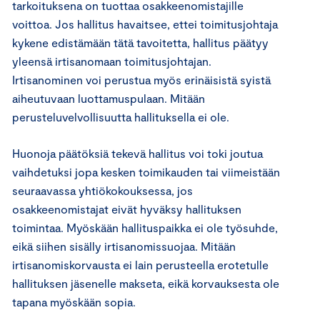
tarkoituksena on tuottaa osakkeenomistajille
voittoa. Jos hallitus havaitsee, ettei toimitusjohtaja
kykene edistämään tätä tavoitetta, hallitus päätyy
yleensä irtisanomaan toimitusjohtajan.
Irtisanominen voi perustua myös erinäisistä syistä
aiheutuvaan luottamuspulaan. Mitään
perusteluvelvollisuutta hallituksella ei ole.
Huonoja päätöksiä tekevä hallitus voi toki joutua
vaihdetuksi jopa kesken toimikauden tai viimeistään
seuraavassa yhtiökokouksessa, jos
osakkeenomistajat eivät hyväksy hallituksen
toimintaa. Myöskään hallituspaikka ei ole työsuhde,
eikä siihen sisälly irtisanomissuojaa. Mitään
irtisanomiskorvausta ei lain perusteella erotetulle
hallituksen jäsenelle makseta, eikä korvauksesta ole
tapana myöskään sopia.