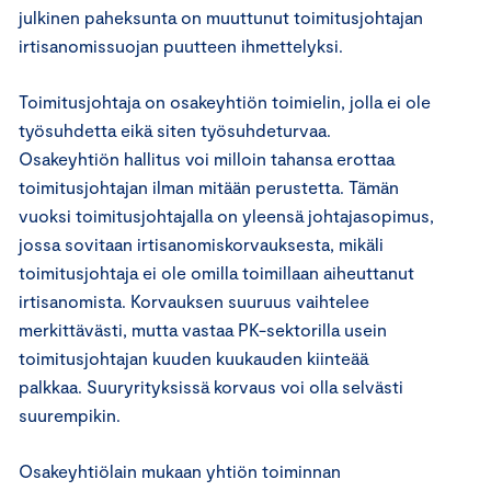
julkinen paheksunta on muuttunut toimitusjohtajan
irtisanomissuojan puutteen ihmettelyksi.
Toimitusjohtaja on osakeyhtiön toimielin, jolla ei ole
työsuhdetta eikä siten työsuhdeturvaa.
Osakeyhtiön hallitus voi milloin tahansa erottaa
toimitusjohtajan ilman mitään perustetta. Tämän
vuoksi toimitusjohtajalla on yleensä johtajasopimus,
jossa sovitaan irtisanomiskorvauksesta, mikäli
toimitusjohtaja ei ole omilla toimillaan aiheuttanut
irtisanomista. Korvauksen suuruus vaihtelee
merkittävästi, mutta vastaa PK-sektorilla usein
toimitusjohtajan kuuden kuukauden kiinteää
palkkaa. Suuryrityksissä korvaus voi olla selvästi
suurempikin.
Osakeyhtiölain mukaan yhtiön toiminnan