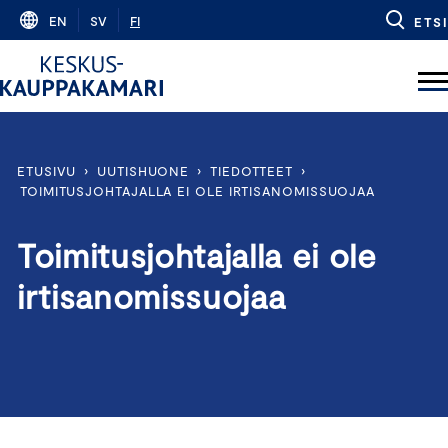
Skip
EN
SV
FI
ETSI
to
content
ETUSIVU
›
UUTISHUONE
›
TIEDOTTEET
›
TOIMITUSJOHTAJALLA EI OLE IRTISANOMISSUOJAA
Toimitusjohtajalla ei ole
irtisanomissuojaa