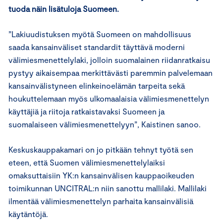
tuoda näin lisätuloja Suomeen.
”Lakiuudistuksen myötä Suomeen on mahdollisuus
saada kansainväliset standardit täyttävä moderni
välimiesmenettelylaki, jolloin suomalainen riidanratkaisu
pystyy aikaisempaa merkittävästi paremmin palvelemaan
kansainvälistyneen elinkeinoelämän tarpeita sekä
houkuttelemaan myös ulkomaalaisia välimiesmenettelyn
käyttäjiä ja riitoja ratkaistavaksi Suomeen ja
suomalaiseen välimiesmenettelyyn”, Kaistinen sanoo.
Keskuskauppakamari on jo pitkään tehnyt työtä sen
eteen, että Suomen välimiesmenettelylaiksi
omaksuttaisiin YK:n kansainvälisen kauppaoikeuden
toimikunnan UNCITRAL:n niin sanottu mallilaki. Mallilaki
ilmentää välimiesmenettelyn parhaita kansainvälisiä
käytäntöjä.