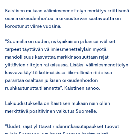
Kaistisen mukaan välimiesmenettelyn merkitys kriittisenä
osana oikeudenhoitoa ja oikeusturvan saatavuutta on
korostunut viime vuosina.
”Suomella on uuden, nykyaikaisen ja kansainväliset
tarpeet täyttävän välimiesmenettelylain myötä
mahdollisuus kasvattaa markkinaosuuttaan rajat
ylittävien riitojen ratkaisussa. Lisäksi välimiesmenettelyn
kasvava käyttö kotimaisissa liike-elämän riidoissa
parantaa osaltaan julkisen oikeudenhoidon
ruuhkautunutta tilannetta”, Kaistinen sanoo.
Lakiuudistuksella on Kaistisen mukaan näin ollen
merkittävä positiivinen vaikutus Suomelle.
”Uudet, rajat ylittävät riidanratkaisutapaukset tuovat
tuloja Suomeen ja tukevat Suomen kehittymistä