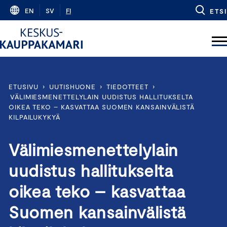
Skip
EN
SV
FI
ETSI
to
content
ETUSIVU
›
UUTISHUONE
›
TIEDOTTEET
›
VÄLIMIESMENETTELYLAIN UUDISTUS HALLITUKSELTA
OIKEA TEKO – KASVATTAA SUOMEN KANSAINVÄLISTÄ
KILPAILUKYKYÄ
Välimiesmenettelylain
uudistus hallitukselta
oikea teko – kasvattaa
Suomen kansainvälistä