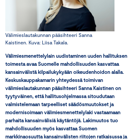
Välimieslautakunnan pääsihteeri Sanna
Kaistinen. Kuva: Liisa Takala.
Välimiesmenettelylain uudistaminen uuden hallituksen
toimesta avaa Suomelle mahdollisuuden kasvattaa
kansainvälistä kilpailukykyään oikeudenhoidon alalla.
Keskuskauppakamarin yhteydessä toimivan
välimieslautakunnan pääsihteeri Sanna Kaistinen on
tyytyväinen, että hallitusohjelmassa sitoudutaan
valmistelemaan tarpeelliset säädösmuutokset ja
modernisoimaan välimiesmenettelylaki vastaamaan
parhaita kansainvälisiä käytäntöjä. Lakimuutos tuo
mahdollisuuden myös kasvattaa Suomen
markkinaosuutta kansainvälisten riitojen ratkaisussa ja