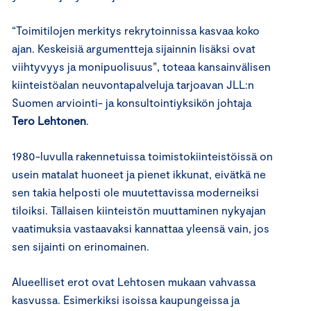
“Toimitilojen merkitys rekrytoinnissa kasvaa koko
ajan. Keskeisiä argumentteja sijainnin lisäksi ovat
viihtyvyys ja monipuolisuus”, toteaa kansainvälisen
kiinteistöalan neuvontapalveluja tarjoavan JLL:n
Suomen arviointi- ja konsultointiyksikön johtaja
Tero Lehtonen
.
1980-luvulla rakennetuissa toimistokiinteistöissä on
usein matalat huoneet ja pienet ikkunat, eivätkä ne
sen takia helposti ole muutettavissa moderneiksi
tiloiksi. Tällaisen kiinteistön muuttaminen nykyajan
vaatimuksia vastaavaksi kannattaa yleensä vain, jos
sen sijainti on erinomainen.
Alueelliset erot ovat Lehtosen mukaan vahvassa
kasvussa. Esimerkiksi isoissa kaupungeissa ja