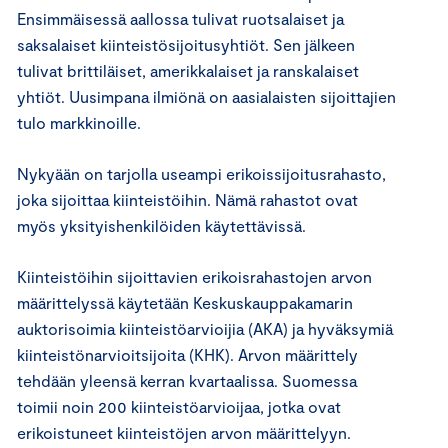
Ensimmäisessä aallossa tulivat ruotsalaiset ja
saksalaiset kiinteistösijoitusyhtiöt. Sen jälkeen
tulivat brittiläiset, amerikkalaiset ja ranskalaiset
yhtiöt. Uusimpana ilmiönä on aasialaisten sijoittajien
tulo markkinoille.
Nykyään on tarjolla useampi erikoissijoitusrahasto,
joka sijoittaa kiinteistöihin. Nämä rahastot ovat
myös yksityishenkilöiden käytettävissä.
Kiinteistöihin sijoittavien erikoisrahastojen arvon
määrittelyssä käytetään Keskuskauppakamarin
auktorisoimia kiinteistöarvioijia (AKA) ja hyväksymiä
kiinteistönarvioitsijoita (KHK). Arvon määrittely
tehdään yleensä kerran kvartaalissa. Suomessa
toimii noin 200 kiinteistöarvioijaa, jotka ovat
erikoistuneet kiinteistöjen arvon määrittelyyn.