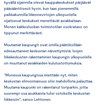
hyvällä sijainnilla olevat kauppakeskukset pärjäävät
pääsääntöisesti hyvin, kun taas pienemmillä
paikkakunnilla liikennevirtojen ulkopuolella
sijaitsevat keskukset menettävät asiakkaitaan.
Monen kakkosluokan toimistotilan vuokrataso on
tippunut merkittävästi.
Muutamat kaupungit ovat omilla päätöksillään
edesauttaneet keskustan näivettymistä. Isojen
liikekeskusten rakentaminen kaupungin ulkopuolelle
on muuttanut asiakkaiden kulutustottumuksia.
“Monessa kaupungissa mietitään nyt, miten
keskustan elinvoimaisuus olisi mahdollista palauttaa.
Muutama kaupunki on rakentanut toriparkin, jotta
suurempi osa asukkaista tulisi ostoksille keskustan
liikkeisiin”, sanoo Lehtonen.