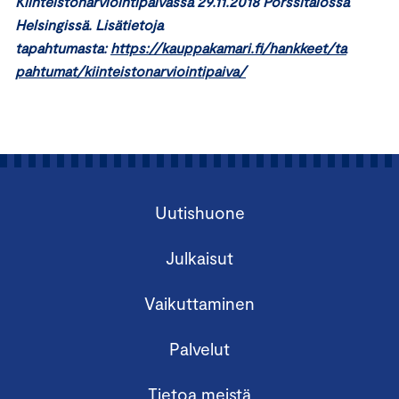
Kiinteistönarviointipäivässä 29.11.2018 Pörssitalossa
Helsingissä. Lisätietoja
tapahtumasta:
https://kauppakamari.fi/hankkeet/ta
pahtumat/kiinteistonarviointipaiva/
Uutishuone
Julkaisut
Vaikuttaminen
Palvelut
Tietoa meistä