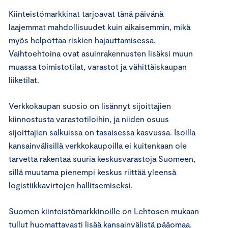
Kiinteistömarkkinat tarjoavat tänä päivänä
laajemmat mahdollisuudet kuin aikaisemmin, mikä
myös helpottaa riskien hajauttamisessa.
Vaihtoehtoina ovat asuinrakennusten lisäksi muun
muassa toimistotilat, varastot ja vähittäiskaupan
liiketilat.
Verkkokaupan suosio on lisännyt sijoittajien
kiinnostusta varastotiloihin, ja niiden osuus
sijoittajien salkuissa on tasaisessa kasvussa. Isoilla
kansainvälisillä verkkokaupoilla ei kuitenkaan ole
tarvetta rakentaa suuria keskusvarastoja Suomeen,
sillä muutama pienempi keskus riittää yleensä
logistiikkavirtojen hallitsemiseksi.
Suomen kiinteistömarkkinoille on Lehtosen mukaan
tullut huomattavasti lisää kansainvälistä pääomaa.