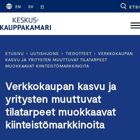
Skip
EN
SV
FI
ETSI
to
content
ETUSIVU
›
UUTISHUONE
›
TIEDOTTEET
›
VERKKOKAUPAN
KASVU JA YRITYSTEN MUUTTUVAT TILATARPEET
MUOKKAAVAT KIINTEISTÖMARKKINOITA
Verkkokaupan kasvu ja
yritysten muuttuvat
tilatarpeet muokkaavat
kiinteistömarkkinoita