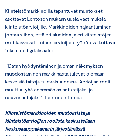
Kiinteistömarkkinoilla tapahtuvat muutokset
asettavat Lehtosen mukaan uusia vaatimuksia
kiinteistöarvioijille. Markkinoiden hajaantuminen
johtaa siihen, että eri alueiden ja eri kiinteistöjen
erot kasvavat. Toinen arvioijien työhön vaikuttava
tekijä on digitalisaatio.
“Datan hyödyntäminen ja oman näkemyksen
muodostaminen markkinasta tulevat olemaan
keskeisiä taitoja tulevaisuudessa. Arvioijan rooli
muuttuu yhä enemmän asiantuntijaksi ja
neuvonantajaksi”, Lehtonen toteaa.
Kiinteistömarkkinoiden muutoksista ja
kiinteistöarvioijien roolista keskustellaan
Keskuskauppakamarin järjestämässä