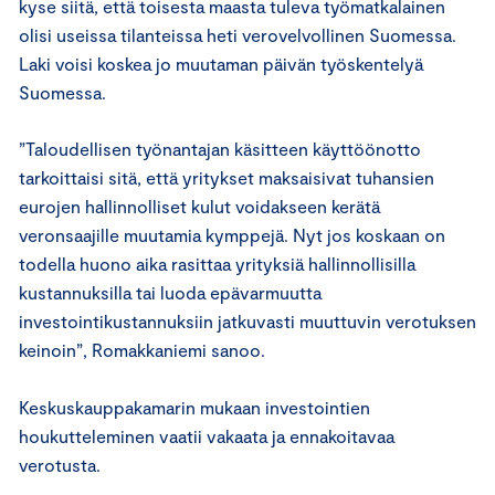
kyse siitä, että toisesta maasta tuleva työmatkalainen
olisi useissa tilanteissa heti verovelvollinen Suomessa.
Laki voisi koskea jo muutaman päivän työskentelyä
Suomessa.
”Taloudellisen työnantajan käsitteen käyttöönotto
tarkoittaisi sitä, että yritykset maksaisivat tuhansien
eurojen hallinnolliset kulut voidakseen kerätä
veronsaajille muutamia kymppejä. Nyt jos koskaan on
todella huono aika rasittaa yrityksiä hallinnollisilla
kustannuksilla tai luoda epävarmuutta
investointikustannuksiin jatkuvasti muuttuvin verotuksen
keinoin”, Romakkaniemi sanoo.
Keskuskauppakamarin mukaan investointien
houkutteleminen vaatii vakaata ja ennakoitavaa
verotusta.