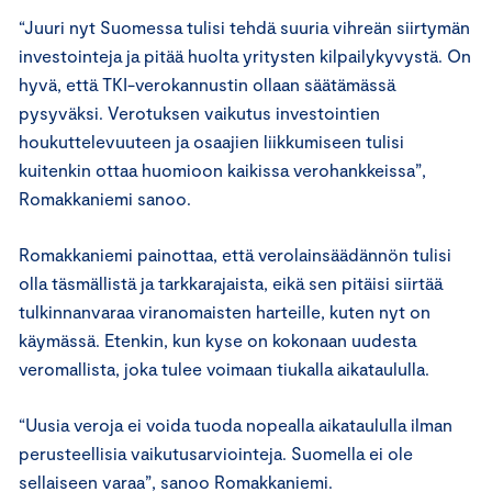
“Juuri nyt Suomessa tulisi tehdä suuria vihreän siirtymän
investointeja ja pitää huolta yritysten kilpailykyvystä. On
hyvä, että TKI-verokannustin ollaan säätämässä
pysyväksi. Verotuksen vaikutus investointien
houkuttelevuuteen ja osaajien liikkumiseen tulisi
kuitenkin ottaa huomioon kaikissa verohankkeissa”,
Romakkaniemi sanoo.
Romakkaniemi painottaa, että verolainsäädännön tulisi
olla täsmällistä ja tarkkarajaista, eikä sen pitäisi siirtää
tulkinnanvaraa viranomaisten harteille, kuten nyt on
käymässä. Etenkin, kun kyse on kokonaan uudesta
veromallista, joka tulee voimaan tiukalla aikataululla.
“Uusia veroja ei voida tuoda nopealla aikataululla ilman
perusteellisia vaikutusarviointeja. Suomella ei ole
sellaiseen varaa”, sanoo Romakkaniemi.