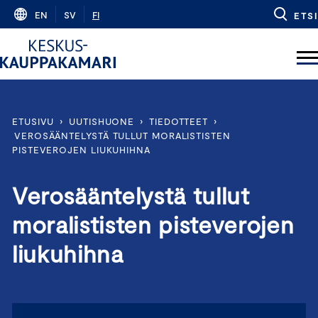
Skip
EN
SV
FI
ETSI
to
content
ETUSIVU
›
UUTISHUONE
›
TIEDOTTEET
›
VEROSÄÄNTELYSTÄ TULLUT MORALISTISTEN
PISTEVEROJEN LIUKUHIHNA
Verosääntelystä tullut
moralististen pisteverojen
liukuhihna