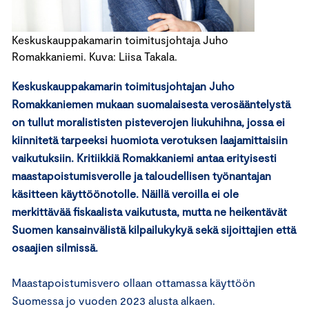
Keskuskauppakamarin toimitusjohtaja Juho
Romakkaniemi. Kuva: Liisa Takala.
Keskuskauppakamarin toimitusjohtajan Juho
Romakkaniemen mukaan suomalaisesta verosääntelystä
on tullut moralististen pisteverojen liukuhihna, jossa ei
kiinnitetä tarpeeksi huomiota verotuksen laajamittaisiin
vaikutuksiin. Kritiikkiä Romakkaniemi antaa erityisesti
maastapoistumisverolle ja taloudellisen työnantajan
käsitteen käyttöönotolle. Näillä veroilla ei ole
merkittävää fiskaalista vaikutusta, mutta ne heikentävät
Suomen kansainvälistä kilpailukykyä sekä sijoittajien että
osaajien silmissä.
Maastapoistumisvero ollaan ottamassa käyttöön
Suomessa jo vuoden 2023 alusta alkaen.