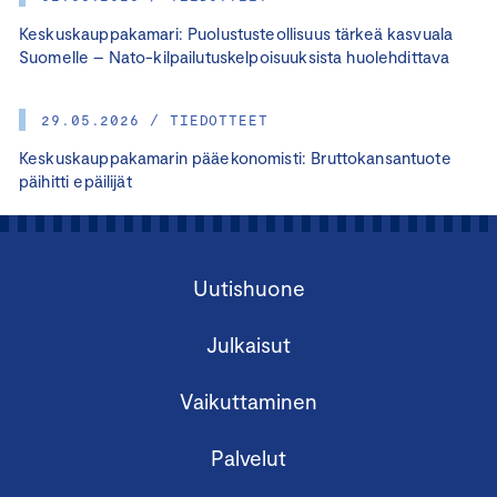
Keskuskauppakamari: Puolustusteollisuus tärkeä kasvuala
Suomelle – Nato-kilpailutuskelpoisuuksista huolehdittava
29.05.2026 / TIEDOTTEET
Keskuskauppakamarin pääekonomisti: Bruttokansantuote
päihitti epäilijät
Uutishuone
Julkaisut
Vaikuttaminen
Palvelut