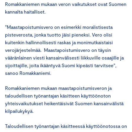
Romakkaniemen mukaan veron vaikutukset ovat Suomen
kannalta haitalliset.
”Maastapoistumisvero on esimerkki moralistisesta
pisteverosta, jonka tuotto jäisi pieneksi. Vero olisi
kuitenkin hallinnollisesti raskas ja monimutkaistaisi
verojärjestelmää. Maastapoistumisvero on täysin
vääränlainen viesti kansainvälisesti liikkuville osaajille ja
sijoittajille, joita ikääntyvä Suomi kipeästi tarvitsee”,
sanoo Romakkaniemi.
Romakkaniemen mukaan maastapoistumisveron ja
taloudellisen työnantajan käsitteen käyttöönoton
yhteisvaikutukset heikentäisivät Suomen kansainvälistä
kilpailukykyä.
Taloudellisen työnantajan käsitteessä käyttöönotossa on