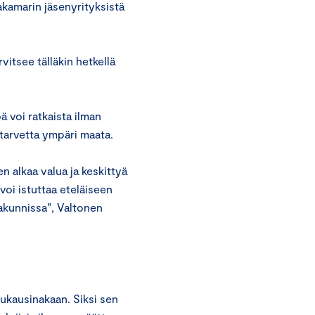
akamarin jäsenyrityksistä
vitsee tälläkin hetkellä
 voi ratkaista ilman
 tarvetta ympäri maata.
 alkaa valua ja keskittyä
voi istuttaa eteläiseen
akunnissa”, Valtonen
uukausinakaan. Siksi sen