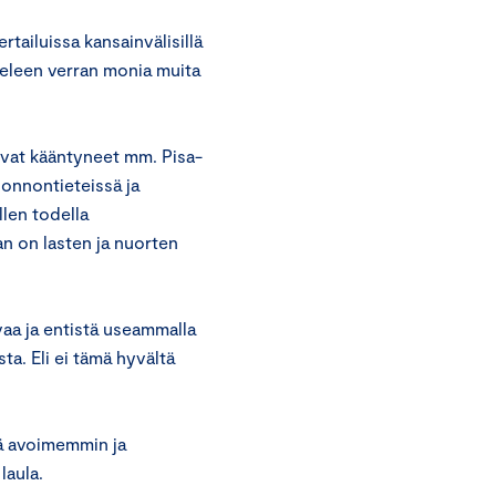
tailuissa kansainvälisillä
skeleen verran monia muita
 ovat kääntyneet mm. Pisa-
uonnontieteissä ja
len todella
an on lasten ja nuorten
aa ja entistä useammalla
ta. Eli ei tämä hyvältä
ä avoimemmin ja
laula.