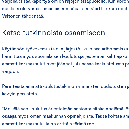
varjolla ei saa käpertyä omien rajojen sisäpuolelle. Kun koron
meillä ei ole varaa samanlaiseen hitaaseen starttiin kuin edelli
Valtonen tähdentää.
Katse tutkinnoista osaamiseen
Käytännön työkokemusta niin järjestö- kuin haalarihommissa 
harmittaa myös suomalaisen koulutusjärjestelmän kahtiajako,
ammattikorkeakoulut ovat jääneet julkisessa keskustelussa pa
varjoon.
Perinteistä ammattikoulutustakin on viimeisten uudistusten jä
kevyin perustein.
”Meikäläisen koulutusjärjestelmän ansiosta elinkeinoelämä lö
osaajia myös oman maakunnan opinahjoista. Tässä kohtaa amm
ammattikorkeakouluilla on erittäin tärkeä rooli.