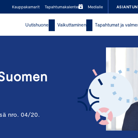
Kauppakamarit
Tapahtumakalenteri
Medialle
ASIANTUN
Uutishuone
Vaikuttaminen
Tapahtumat ja valme
t Suomen
sä nro. 04/20.