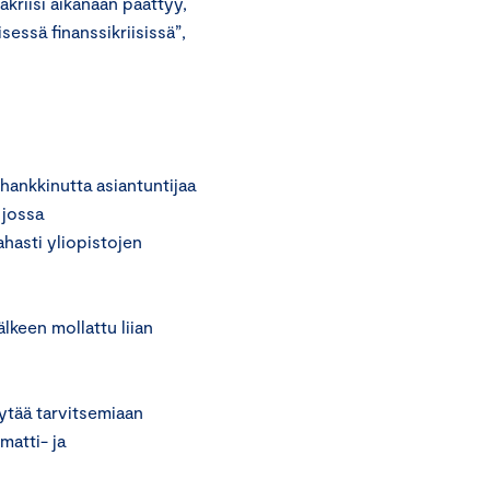
akriisi aikanaan päättyy,
sessä finanssikriisissä”,
hankkinutta asiantuntijaa
 jossa
hasti yliopistojen
lkeen mollattu liian
ytää tarvitsemiaan
atti- ja