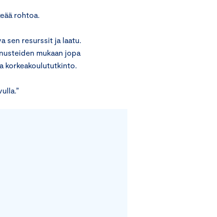
keää rohtoa.
 sen resurssit ja laatu.
nnusteiden mukaan jopa
a korkeakoulututkinto.
ulla.”