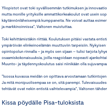
Yliopistot ovat toki syvällisemmän tutkimuksen ja innovaatioi
mutta monille yrityksille ammattikorkeakoulut ovat usein sop
käytännönläheisempiä kumppaneita. Ne voivat auttaa esimerk
ja markkinoinnissa”, Valtonen muistuttaa.
Toki kehittämistäkin riittää. Koulutuksen pitäisi vastata enti
ympäröivän elinkeinoelämän muuttuviin tarpeisiin. Nykyisen 
opintopolun rinnalla – ja myös sen sijaan – tulisi tarjota lyh
osaamiskokonaisuuksia, joilla reagoidaan nopeasti ajankoht
Muunto- ja täydennyskoulutus saisi niinikään olla sujuvampa
”Isossa kuvassa meidän on opittava arvostamaan tutkintojen 
Ja mitä monipuolisempaa se on, sitä parempi. Tulevaisuudess
tehtävät ovat nekin entistä vaihtelevampia”, Valtonen tähden
Kissa pöydälle Pisa-tuloksista