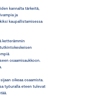
den kannalta tärkeitä,
ivampia ja
iksi kaupallistamisessa
stä ketterämmin
tutkintokeskeisen
yempiä
aiseen osaamisaukkoon.
a.
sijaan oikeaa osaamista.
a työuralla eteen tulevat
tää.