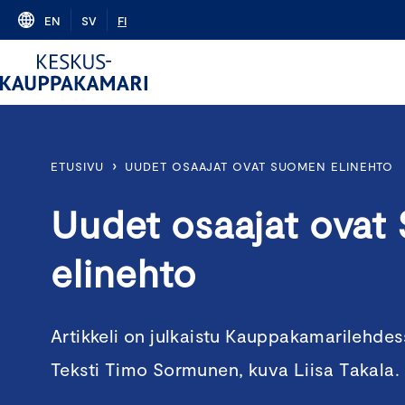
Skip
EN
SV
FI
to
content
›
ETUSIVU
UUDET OSAAJAT OVAT SUOMEN ELINEHTO
Uudet osaajat ova
elinehto
Artikkeli on julkaistu Kauppakamarilehdes
Teksti Timo Sormunen, kuva Liisa Takala.