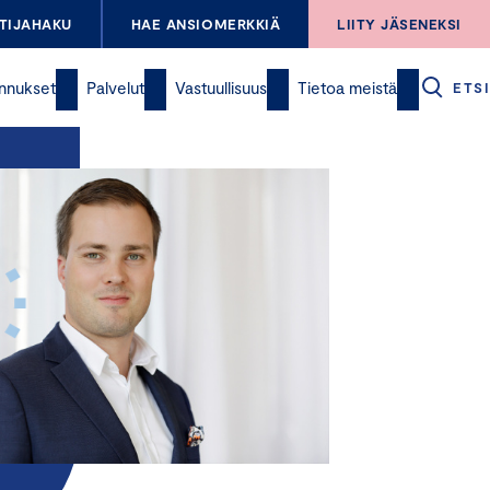
TIJAHAKU
HAE ANSIOMERKKIÄ
LIITY JÄSENEKSI
nnukset
Palvelut
Vastuullisuus
Tietoa meistä
ETSI