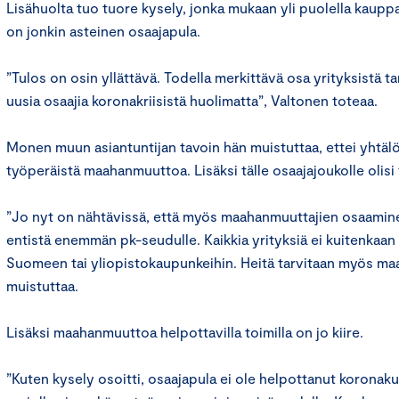
Lisähuolta tuo tuore kysely, jonka mukaan yli puolella kaupp
on jonkin asteinen osaajapula.
”Tulos on osin yllättävä. Todella merkittävä osa yrityksistä tar
uusia osaajia koronakriisistä huolimatta”, Valtonen toteaa.
Monen muun asiantuntijan tavoin hän muistuttaa, ettei yhtälöä
työperäistä maahanmuuttoa. Lisäksi tälle osaajajoukolle olisi
”Jo nyt on nähtävissä, että myös maahanmuuttajien osaaminen
entistä enemmän pk-seudulle. Kaikkia yrityksiä ei kuitenkaan 
Suomeen tai yliopistokaupunkeihin. Heitä tarvitaan myös ma
muistuttaa.
Lisäksi maahanmuuttoa helpottavilla toimilla on jo kiire.
”Kuten kysely osoitti, osaajapula ei ole helpottanut koronak