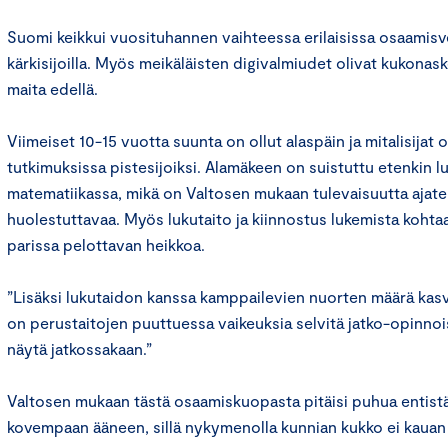
Suomi keikkui vuosituhannen vaihteessa erilaisissa osaamisver
kärkisijoilla. Myös meikäläisten digivalmiudet olivat kukona
maita edellä.
Viimeiset 10-15 vuotta suunta on ollut alaspäin ja mitalisijat
tutkimuksissa pistesijoiksi. Alamäkeen on suistuttu etenkin l
matematiikassa, mikä on Valtosen mukaan tulevaisuutta ajatel
huolestuttavaa. Myös lukutaito ja kiinnostus lukemista kohta
parissa pelottavan heikkoa.
”Lisäksi lukutaidon kanssa kamppailevien nuorten määrä kasv
on perustaitojen puuttuessa vaikeuksia selvitä jatko-opinnois
näytä jatkossakaan.”
Valtosen mukaan tästä osaamiskuopasta pitäisi puhua entist
kovempaan ääneen, sillä nykymenolla kunnian kukko ei kauan 