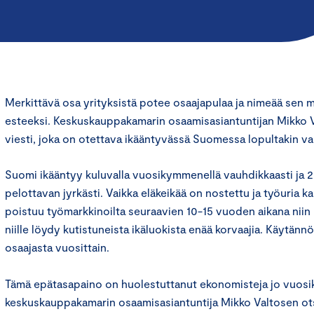
Merkittävä osa yrityksistä potee osaajapulaa ja nimeää sen 
esteeksi. Keskuskauppakamarin osaamisasiantuntijan Mikko
viesti, joka on otettava ikääntyvässä Suomessa lopultakin va
Suomi ikääntyy kuluvalla vuosikymmenellä vauhdikkaasti ja 2
pelottavan jyrkästi. Vaikka eläkeikää on nostettu ja työuria 
poistuu työmarkkinoilta seuraavien 10-15 vuoden aikana niin p
niille löydy kutistuneista ikäluokista enää korvaajia. Käytän
osaajasta vuosittain.
Tämä epätasapaino on huolestuttanut ekonomisteja jo vuosik
keskuskauppakamarin osaamisasiantuntija Mikko Valtosen ot