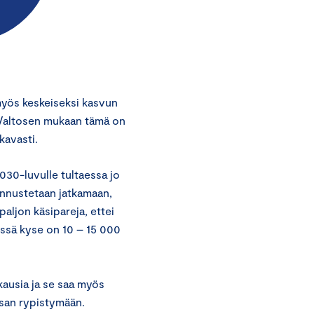
myös keskeiseksi kasvun
 Valtosen mukaan tämä on
kavasti.
030-luvulle tultaessa jo
kannustetaan jatkamaan,
aljon käsipareja, ettei
nössä kyse on 10 – 15 000
ausia ja se saa myös
san rypistymään.