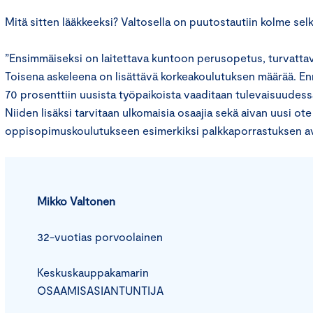
Mitä sitten lääkkeeksi? Valtosella on puutostautiin kolme sel
”Ensimmäiseksi on laitettava kuntoon perusopetus, turvattava
Toisena askeleena on lisättävä korkeakoulutuksen määrää. E
70 prosenttiin uusista työpaikoista vaaditaan tulevaisuudess
Niiden lisäksi tarvitaan ulkomaisia osaajia sekä aivan uusi ote
oppisopimuskoulutukseen esimerkiksi palkkaporrastuksen av
Mikko Valtonen
32-vuotias porvoolainen
Keskuskauppakamarin
OSAAMISASIANTUNTIJA