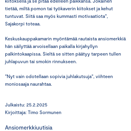
kiitoksella ja se pitää edelleen paikkansa. Jokainen
tietää, miltä pomon tai työkaverin kiitokset ja kehut
tuntuvat. Siitä saa myös kummasti motivaatiota”,
Sajakorpi toteaa.
Keskuskauppakamarin myöntämää rautaista ansiomerkkiä
hän säilyttää arvoisellaan paikalla kirjahyllyn
palkintokaapissa. Sieltä se sitten päätyy tarpeen tullen
juhlapuvun tai smokin rinnukseen.
”Nyt vain odotellaan sopivia juhlakutsuja”, viihteen
moniosaaja naurahtaa.
Julkaistu: 25.2.2025
Kirjoittaja: Timo Sormunen
Ansiomerkkiuutisia