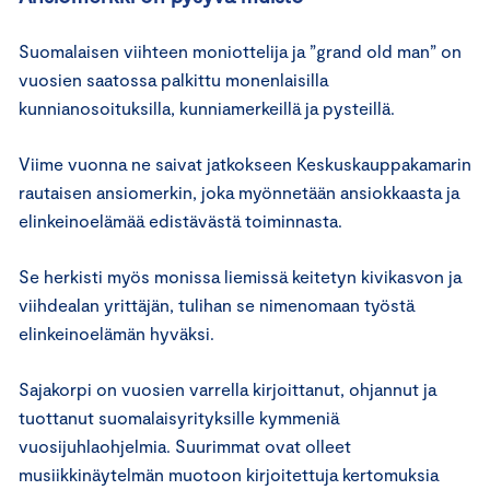
Suomalaisen viihteen moniottelija ja ”grand old man” on
vuosien saatossa palkittu monenlaisilla
kunnianosoituksilla, kunniamerkeillä ja pysteillä.
Viime vuonna ne saivat jatkokseen Keskuskauppakamarin
rautaisen ansiomerkin, joka myönnetään ansiokkaasta ja
elinkeinoelämää edistävästä toiminnasta.
Se herkisti myös monissa liemissä keitetyn kivikasvon ja
viihdealan yrittäjän, tulihan se nimenomaan työstä
elinkeinoelämän hyväksi.
Sajakorpi on vuosien varrella kirjoittanut, ohjannut ja
tuottanut suomalaisyrityksille kymmeniä
vuosijuhlaohjelmia. Suurimmat ovat olleet
musiikkinäytelmän muotoon kirjoitettuja kertomuksia