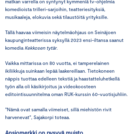
matkan varrella on syntynyt kymmeniä tv-ohjelmia
komedioista trilleri-sarjoihin, teatteriesityksiä,
musikaaleja, elokuvia sekä tilaustöitä yrityksille.
Tällä haavaa viimeisin näytelmäohjaus on Seinäjoen
kaupunginteatterissa syksyllä 2023 ensi-iltansa saanut
komedia
Kekkosen tytär
.
Vaikka mittarissa on 80 vuotta, ei tamperelainen
ikiliikkuja suinkaan lepää laakereillaan. Tietokoneen
näppis tuottaa edelleen tekstiä ja haastatteluhetkellä
työn alla oli käsikirjoitus ja videokoosteen
editointisuunnitelma oman RUK-kurssin 60-vuotisjuhliin.
”Nämä ovat samalla viimeiset, sillä miehistön rivit
harvenevat”, Sajakorpi toteaa.
Ansiomerkki on pysyvä muisto