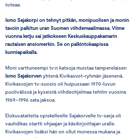
toteaa.
Ismo Sajakorpi on tehnyt pitkän, monipuolisen ja monin
tavoin palkitun uran Suomen viihdemaailmassa. Viime
vuonna ketju sai jatkokseen Keskuskauppakamarin
rautaisen ansiomerkin. Se on palkintokaapissa
kunniapaikalla.
Moni varttuneempi tv:n katsoja muistaa tamperelaisen
Ismo Sajakorven
yhtenä Kivikasvot-ryhmän jäsenenä.
Kivikasvojen tv-suosio oli huipussaan 1970-luvun
puolivälissä ja kyseistä viihdeohjelmaa tehtiin vuosina
1969–1996 sata jaksoa.
Elokuvataiteita opiskelleelle Sajakorvelle tv-sarja oli
vauhdikas startti ohjaajan ja käsikirjoittajan uralle.
Kivikasvojen lisäksi hän on ollut monessa mukana ja