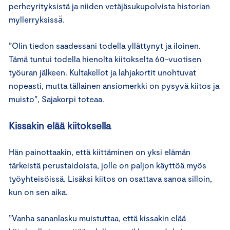
perheyrityksistä ja niiden vetäjäsukupolvista historian
myllerryksissä̈.
”Olin tiedon saadessani todella yllättynyt ja iloinen.
Tämä tuntui todella hienolta kiitokselta 60-vuotisen
työuran jälkeen. Kultakellot ja lahjakortit unohtuvat
nopeasti, mutta tällainen ansiomerkki on pysyvä kiitos ja
muisto”, Sajakorpi toteaa.
Kissakin elää kiitoksella
Hän painottaakin, että kiittäminen on yksi elämän
tärkeistä perustaidoista, jolle on paljon käyttöä myös
työyhteisöissä. Lisäksi kiitos on osattava sanoa silloin,
kun on sen aika.
”Vanha sananlasku muistuttaa, että kissakin elää