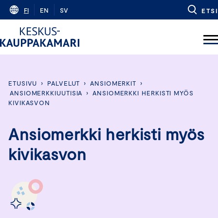
Skip
FI
EN
SV
ETSI
to
content
ETUSIVU
›
PALVELUT
›
ANSIOMERKIT
›
ANSIOMERKKIUUTISIA
›
ANSIOMERKKI HERKISTI MYÖS
KIVIKASVON
Ansiomerkki herkisti myös
kivikasvon