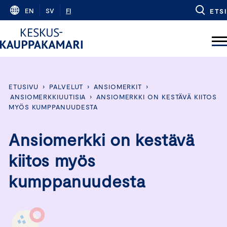
Skip
EN
SV
FI
ETSI
to
content
ETUSIVU
›
PALVELUT
›
ANSIOMERKIT
›
ANSIOMERKKIUUTISIA
›
ANSIOMERKKI ON KESTÄVÄ KIITOS
MYÖS KUMPPANUUDESTA
Ansiomerkki on kestävä
kiitos myös
kumppanuudesta