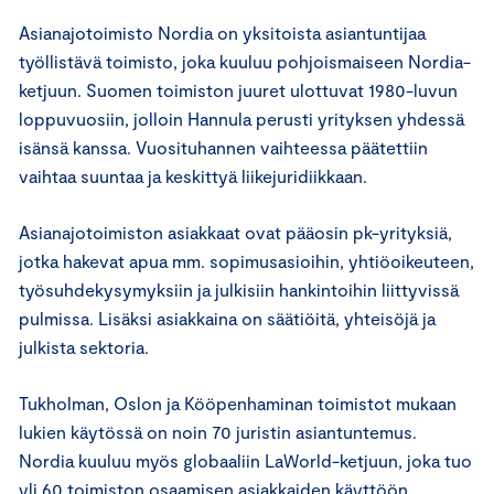
Asianajotoimisto Nordia on yksitoista asiantuntijaa
työllistävä toimisto, joka kuuluu pohjoismaiseen Nordia-
ketjuun. Suomen toimiston juuret ulottuvat 1980-luvun
loppuvuosiin, jolloin Hannula perusti yrityksen yhdessä
isänsä kanssa. Vuosituhannen vaihteessa päätettiin
vaihtaa suuntaa ja keskittyä liikejuridiikkaan.
Asianajotoimiston asiakkaat ovat pääosin pk-yrityksiä,
jotka hakevat apua mm. sopimusasioihin, yhtiöoikeuteen,
työsuhdekysymyksiin ja julkisiin hankintoihin liittyvissä
pulmissa. Lisäksi asiakkaina on säätiöitä, yhteisöjä ja
julkista sektoria.
Tukholman, Oslon ja Kööpenhaminan toimistot mukaan
lukien käytössä on noin 70 juristin asiantuntemus.
Nordia kuuluu myös globaaliin LaWorld-ketjuun, joka tuo
yli 60 toimiston osaamisen asiakkaiden käyttöön.