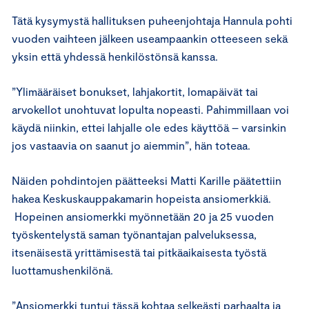
Tätä kysymystä hallituksen puheenjohtaja Hannula pohti
vuoden vaihteen jälkeen useampaankin otteeseen sekä
yksin että yhdessä henkilöstönsä kanssa.
”Ylimääräiset bonukset, lahjakortit, lomapäivät tai
arvokellot unohtuvat lopulta nopeasti. Pahimmillaan voi
käydä niinkin, ettei lahjalle ole edes käyttöä – varsinkin
jos vastaavia on saanut jo aiemmin”, hän toteaa.
Näiden pohdintojen päätteeksi Matti Karille päätettiin
hakea Keskuskauppakamarin hopeista ansiomerkkiä.
Hopeinen ansiomerkki myönnetään 20 ja 25 vuoden
työskentelystä saman työnantajan palveluksessa,
itsenäisestä yrittämisestä tai pitkäaikaisesta työstä
luottamushenkilönä.
”Ansiomerkki tuntui tässä kohtaa selkeästi parhaalta ja