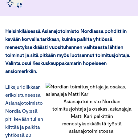
Helsinkiläisessä Asianajotoimisto Nordiassa pohdittiin
kevään korvalla tarkkaan, kuinka palkita yhtiössä
menestyksekkäästi vuosituhannen vaihteesta lähtien
toiminut ja sitä pitkään myös luotsannut toimitusjohtaja.
Valinta osui Keskuskauppakamarin hopeiseen
ansiomerkkiin.
Liikejuridiikkaan
erikoistuneessa
Asianajotoimisto Nordian
Asianajotoimisto
toimitusjohtaja ja osakas, asianajaja
Nordia Oy:ssä
Matti Kari palkittiin
piti kevään tullen
menestyksekkäästä työstä
kiittää ja palkita
asianajotoimistossa.
yhtiössä 20