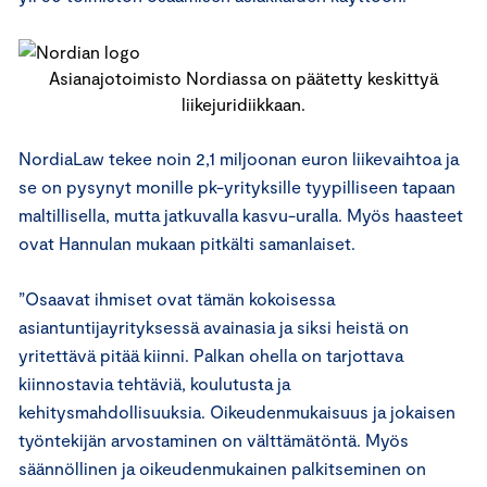
Asianajotoimisto Nordiassa on päätetty keskittyä
liikejuridiikkaan.
NordiaLaw tekee noin 2,1 miljoonan euron liikevaihtoa ja
se on pysynyt monille pk-yrityksille tyypilliseen tapaan
maltillisella, mutta jatkuvalla kasvu-uralla. Myös haasteet
ovat Hannulan mukaan pitkälti samanlaiset.
”Osaavat ihmiset ovat tämän kokoisessa
asiantuntijayrityksessä avainasia ja siksi heistä on
yritettävä pitää kiinni. Palkan ohella on tarjottava
kiinnostavia tehtäviä, koulutusta ja
kehitysmahdollisuuksia. Oikeudenmukaisuus ja jokaisen
työntekijän arvostaminen on välttämätöntä. Myös
säännöllinen ja oikeudenmukainen palkitseminen on