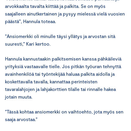
arvokkaalta tavalta kiittää ja palkita. Se on myös
saajalleen ainutkertainen ja pysyy mielessä vielä vuosien
päästä”, Hannula toteaa.
”Ansiomerkki oli minulle täysi yllätys ja arvostan sitä
suuresti,” Kari kertoo.
Hannula kannustaakin palkitsemisen kanssa pähkäileviä
yrityksiä vastaavalle tielle. Jos pitkän työuran tehnyttä
avainhenkilöä tai työntekijää haluaa palkita aidolla ja
koskettavalla tavalla, kannattaa perinteisten
tavaralahjojen ja lahjakorttien tilalle tai rinnalle hakea
jotain muuta.
”Tässä kohtaa ansiomerkki on vaihtoehto, jota myös sen
saaja arvostaa.”