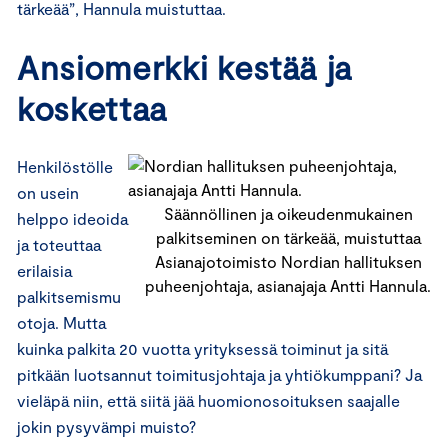
tärkeää”, Hannula muistuttaa.
Ansiomerkki kestää ja
koskettaa
Henkilöstölle
on usein
Säännöllinen ja oikeudenmukainen
helppo ideoida
palkitseminen on tärkeää, muistuttaa
ja toteuttaa
Asianajotoimisto Nordian hallituksen
erilaisia
puheenjohtaja, asianajaja Antti Hannula.
palkitsemismu
otoja. Mutta
kuinka palkita 20 vuotta yrityksessä toiminut ja sitä
pitkään luotsannut toimitusjohtaja ja yhtiökumppani? Ja
vieläpä niin, että siitä jää huomionosoituksen saajalle
jokin pysyvämpi muisto?