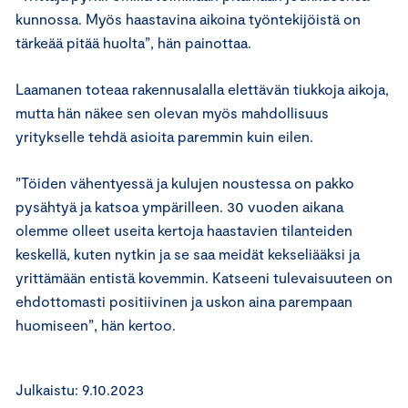
kunnossa. Myös haastavina aikoina työntekijöistä on
tärkeää pitää huolta”, hän painottaa.
Laamanen toteaa rakennusalalla elettävän tiukkoja aikoja,
mutta hän näkee sen olevan myös mahdollisuus
yritykselle tehdä asioita paremmin kuin eilen.
”Töiden vähentyessä ja kulujen noustessa on pakko
pysähtyä ja katsoa ympärilleen. 30 vuoden aikana
olemme olleet useita kertoja haastavien tilanteiden
keskellä, kuten nytkin ja se saa meidät kekseliääksi ja
yrittämään entistä kovemmin. Katseeni tulevaisuuteen on
ehdottomasti positiivinen ja uskon aina parempaan
huomiseen”, hän kertoo.
Julkaistu: 9.10.2023