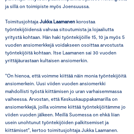
ja sillä on toimipiste myös Joensuussa.
Toimitusjohtaja
Jukka Laamanen
korostaa
työntekijöidensä vahvaa sitoutumista ja lojaaliutta
yritystä kohtaan. Hän haki työntekijöille 15, 10 ja myös 5
vuoden ansiomerkkejä voidakseen osoittaa arvostusta
työntekijöitä kohtaan. Itse Laamanen sai 30 vuoden
yrittäjäurastaan kultaisen ansiomerkin.
”On hienoa, että voimme kiittää näin monia työntekijöitä
ansiomerkein. Uusi viiden vuoden ansiomerkki
mahdollisti työstä kiittämisen jo uran varhaisemmassa
vaiheessa. Arvostan, että Keskuskauppakamarilla on
ansiomerkkejä, joilla voimme kiittää työntekijöitämme jo
viiden vuoden jälkeen. Meillä Suomessa on ehkä liian
usein unohtunut työntekijöiden palkitsemiset ja
kiittämiset”, kertoo toimitusjohtaja Jukka Laamanen.