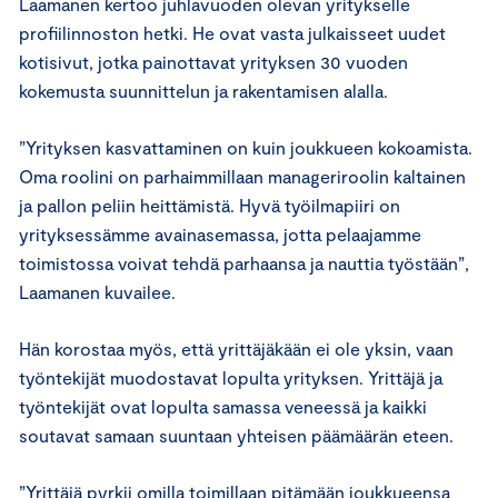
Laamanen kertoo juhlavuoden olevan yritykselle
profiilinnoston hetki. He ovat vasta julkaisseet uudet
kotisivut, jotka painottavat yrityksen 30 vuoden
kokemusta suunnittelun ja rakentamisen alalla.
”Yrityksen kasvattaminen on kuin joukkueen kokoamista.
Oma roolini on parhaimmillaan manageriroolin kaltainen
ja pallon peliin heittämistä. Hyvä työilmapiiri on
yrityksessämme avainasemassa, jotta pelaajamme
toimistossa voivat tehdä parhaansa ja nauttia työstään”,
Laamanen kuvailee.
Hän korostaa myös, että yrittäjäkään ei ole yksin, vaan
työntekijät muodostavat lopulta yrityksen. Yrittäjä ja
työntekijät ovat lopulta samassa veneessä ja kaikki
soutavat samaan suuntaan yhteisen päämäärän eteen.
”Yrittäjä pyrkii omilla toimillaan pitämään joukkueensa