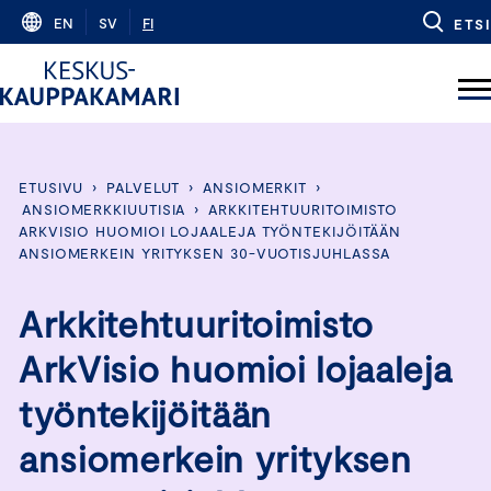
Skip
EN
SV
FI
ETSI
to
content
ETUSIVU
›
PALVELUT
›
ANSIOMERKIT
›
ANSIOMERKKIUUTISIA
›
ARKKITEHTUURITOIMISTO
ARKVISIO HUOMIOI LOJAALEJA TYÖNTEKIJÖITÄÄN
ANSIOMERKEIN YRITYKSEN 30-VUOTISJUHLASSA
Arkkitehtuuritoimisto
ArkVisio huomioi lojaaleja
työntekijöitään
ansiomerkein yrityksen