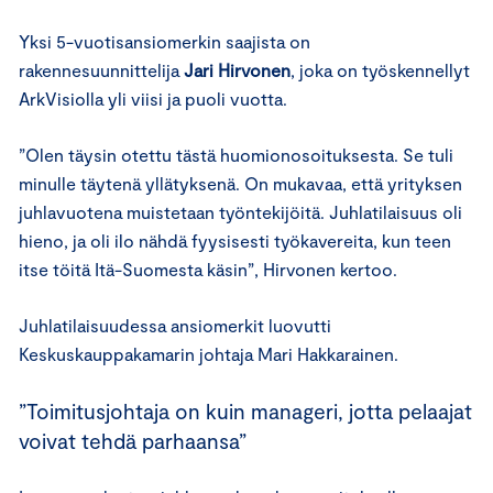
Yksi 5-vuotisansiomerkin saajista on
rakennesuunnittelija
Jari Hirvonen
, joka on työskennellyt
ArkVisiolla yli viisi ja puoli vuotta.
”Olen täysin otettu tästä huomionosoituksesta. Se tuli
minulle täytenä yllätyksenä. On mukavaa, että yrityksen
juhlavuotena muistetaan työntekijöitä. Juhlatilaisuus oli
hieno, ja oli ilo nähdä fyysisesti työkavereita, kun teen
itse töitä Itä-Suomesta käsin”, Hirvonen kertoo.
Juhlatilaisuudessa ansiomerkit luovutti
Keskuskauppakamarin johtaja Mari Hakkarainen.
”Toimitusjohtaja on kuin manageri, jotta pelaajat
voivat tehdä parhaansa”