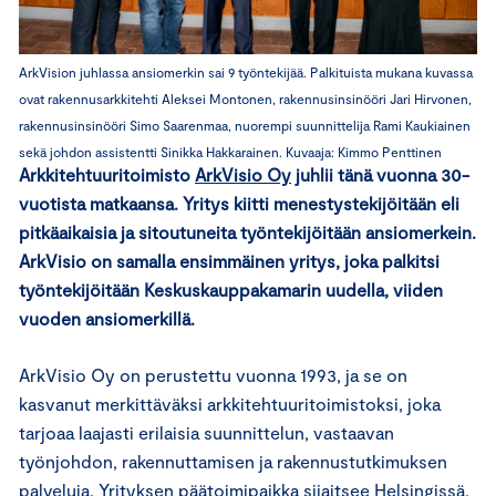
ArkVision juhlassa ansiomerkin sai 9 työntekijää. Palkituista mukana kuvassa
ovat rakennusarkkitehti Aleksei Montonen, rakennusinsinööri Jari Hirvonen,
rakennusinsinööri Simo Saarenmaa, nuorempi suunnittelija Rami Kaukiainen
sekä johdon assistentti Sinikka Hakkarainen. Kuvaaja: Kimmo Penttinen
Arkkitehtuuritoimisto
ArkVisio Oy
juhlii tänä vuonna 30-
vuotista matkaansa. Yritys kiitti menestystekijöitään eli
pitkäaikaisia ja sitoutuneita työntekijöitään ansiomerkein.
ArkVisio on samalla ensimmäinen yritys, joka palkitsi
työntekijöitään Keskuskauppakamarin uudella, viiden
vuoden ansiomerkillä.
ArkVisio Oy on perustettu vuonna 1993, ja se on
kasvanut merkittäväksi arkkitehtuuritoimistoksi, joka
tarjoaa laajasti erilaisia suunnittelun, vastaavan
työnjohdon, rakennuttamisen ja rakennustutkimuksen
palveluja. Yrityksen päätoimipaikka sijaitsee Helsingissä,