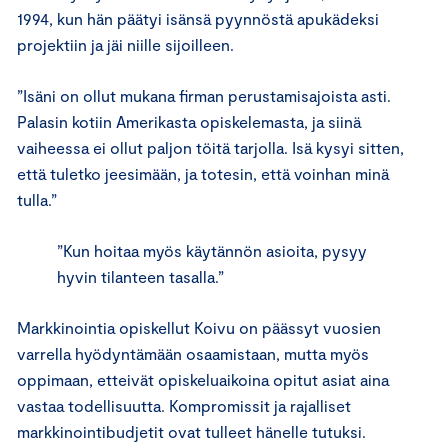
1994, kun hän päätyi isänsä pyynnöstä apukädeksi
projektiin ja jäi niille sijoilleen.
”Isäni on ollut mukana firman perustamisajoista asti.
Palasin kotiin Amerikasta opiskelemasta, ja siinä
vaiheessa ei ollut paljon töitä tarjolla. Isä kysyi sitten,
että tuletko jeesimään, ja totesin, että voinhan minä
tulla.”
”Kun hoitaa myös käytännön asioita, pysyy
hyvin tilanteen tasalla.”
Markkinointia opiskellut Koivu on päässyt vuosien
varrella hyödyntämään osaamistaan, mutta myös
oppimaan, etteivät opiskeluaikoina opitut asiat aina
vastaa todellisuutta. Kompromissit ja rajalliset
markkinointibudjetit ovat tulleet hänelle tutuksi.