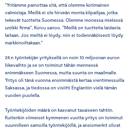
”Yritämme painottaa sitä, että olemme kotimainen
valmistaja. Meillä ei ole hirveän monta kilpailijaa, jotka
tekevät tuotteita Suomessa. Olemme monessa mielessä
uniikki firma”, Koivu sanoo. ”Meillä on tuotteita laidasta
laitaan. Jos meiltä ei löydy, niin ei todennäköisesti löydy
markkinoiltakaan.”
24:n työntekijän yrityksellä on noin 10 miljoonan euron
liikevaihto ja se on toiminut tähän mennessä
enimmäkseen Suomessa, mutta suunta on maailmalle.
Yritys oli tänä vuonna ensimmäistä kertaa vientimessuilla
Saksassa, ja tiedossa on visiitti Englantiin vielä tämän
vuoden puolella.
Työntekijöiden määrä on kasvanut tasaiseen tahtiin.
Kuitenkin viimeiset kymmenen vuotta yritys on toiminut
suunnilleen samoilla työntekijöillä, ja ansiomerkit olivat