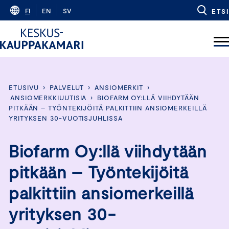
Skip
FI
EN
SV
ETSI
to
content
ETUSIVU
›
PALVELUT
›
ANSIOMERKIT
›
ANSIOMERKKIUUTISIA
›
BIOFARM OY:LLÄ VIIHDYTÄÄN
PITKÄÄN – TYÖNTEKIJÖITÄ PALKITTIIN ANSIOMERKEILLÄ
YRITYKSEN 30-VUOTISJUHLISSA
Biofarm Oy:llä viihdytään
pitkään – Työntekijöitä
palkittiin ansiomerkeillä
yrityksen 30-