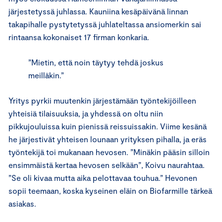
järjestetyssä juhlassa. Kauniina kesäpäivänä linnan
takapihalle pystytetyssä juhlateltassa ansiomerkin sai
rintaansa kokonaiset 17 firman konkaria.
”Mietin, että noin täytyy tehdä joskus
meilläkin.”
Yritys pyrkii muutenkin järjestämään työntekijöilleen
yhteisiä tilaisuuksia, ja yhdessä on oltu niin
pikkujouluissa kuin pienissä reissuissakin. Viime kesänä
he järjestivät yhteisen lounaan yrityksen pihalla, ja eräs
työntekijä toi mukanaan hevosen. ”Minäkin pääsin silloin
ensimmäistä kertaa hevosen selkään”, Koivu naurahtaa.
”Se oli kivaa mutta aika pelottavaa touhua.” Hevonen
sopii teemaan, koska kyseinen eläin on Biofarmille tärkeä
asiakas.