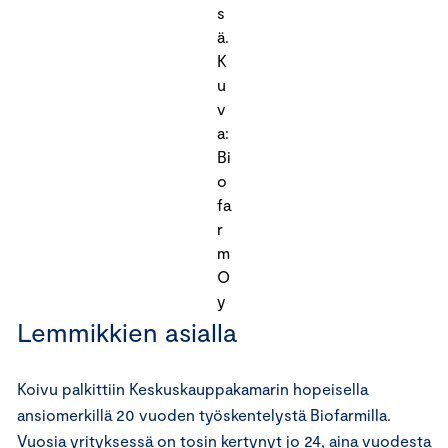
s
ä.
K
u
v
a:
Bi
o
fa
r
m
O
y
Lemmikkien asialla
Koivu palkittiin Keskuskauppakamarin hopeisella
ansiomerkillä 20 vuoden työskentelystä Biofarmilla.
Vuosia yrityksessä on tosin kertynyt jo 24, aina vuodesta