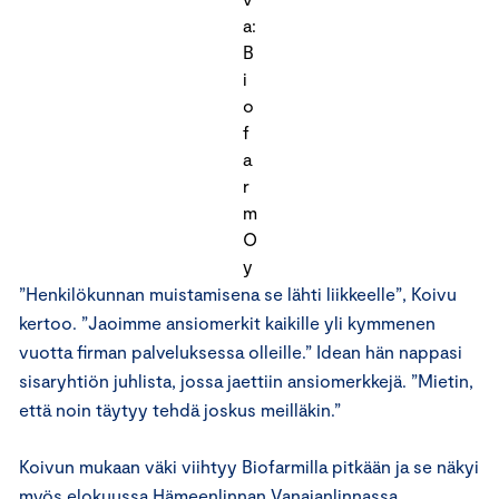
a:
B
i
o
f
a
r
m
O
y
”Henkilökunnan muistamisena se lähti liikkeelle”, Koivu
kertoo. ”Jaoimme ansiomerkit kaikille yli kymmenen
vuotta firman palveluksessa olleille.” Idean hän nappasi
sisaryhtiön juhlista, jossa jaettiin ansiomerkkejä. ”Mietin,
että noin täytyy tehdä joskus meilläkin.”
Koivun mukaan väki viihtyy Biofarmilla pitkään ja se näkyi
myös elokuussa Hämeenlinnan Vanajanlinnassa