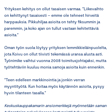
Yrityksen kehitys on ollut tasaisen varmaa. ”Liikevaihto
on kehittynyt tasaisesti – emme ole tehneet hirveitä
harppauksia. Pikkuhiljaa asioita on tehty fiksummin ja
paremmin, ja koko ajan on tullut vastaan kehitettäviä
asioita.”
Oman työn suola löytyy yrityksen lemmikkieläinpuolelta,
jota Koivu on ollut tiivisti tekemässä uransa alusta asti.
Työnimike vaihtui vuonna 2008 toimitusjohtajaksi, mutta
työtehtäviin kuuluu monia samoja asioita kuin ennenkin.
”Teen edelleen markkinointia ja jonkin verran
myyntityötä. Kun hoitaa myös käytännön asioita, pysyy
hyvin tilanteen tasalla.”
Keskuskauppakamarin ansiomerkkejä myönnetään saman
työnantajan palveluksessa kertyneistä työvuosista,