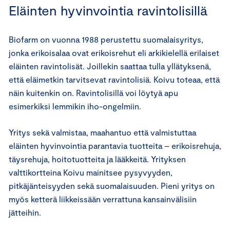
Eläinten hyvinvointia ravintolisillä
Biofarm on vuonna 1988 perustettu suomalaisyritys,
jonka erikoisalaa ovat erikoisrehut eli arkikielellä erilaiset
eläinten ravintolisät. Joillekin saattaa tulla yllätyksenä,
että eläimetkin tarvitsevat ravintolisiä. Koivu toteaa, että
näin kuitenkin on. Ravintolisillä voi löytyä apu
esimerkiksi lemmikin iho-ongelmiin.
Yritys sekä valmistaa, maahantuo että valmistuttaa
eläinten hyvinvointia parantavia tuotteita – erikoisrehuja,
täysrehuja, hoitotuotteita ja lääkkeitä. Yrityksen
valttikortteina Koivu mainitsee pysyvyyden,
pitkäjänteisyyden sekä suomalaisuuden. Pieni yritys on
myös ketterä liikkeissään verrattuna kansainvälisiin
jätteihin.