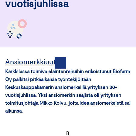
vuotisjuhlissa
Ansiomerkkiuutisia
Karkkilassa toimiva eläintenrehuihin erikoistunut Biofarm
Oy palkitsi pitkäaikaisia työntekijöitään
Keskuskauppakamarin ansiomerkeillä yrityksen 30-
vuotisjuhlissa. Yksi ansiomerkin saajista oli yrityksen
toimitusjohtaja Mikko Koivu, jolta idea ansiomerkeistä sai
alkunsa.
B