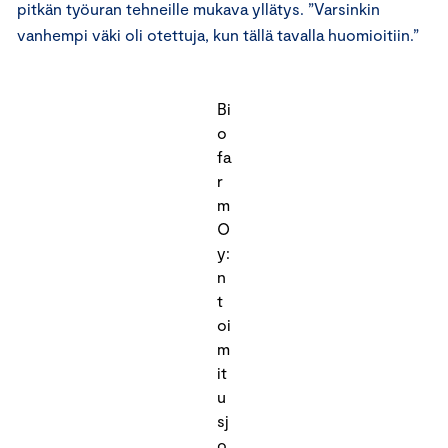
pitkän työuran tehneille mukava yllätys. ”Varsinkin
vanhempi väki oli otettuja, kun tällä tavalla huomioitiin.”
Bi
o
fa
r
m
O
y:
n
t
oi
m
it
u
sj
o