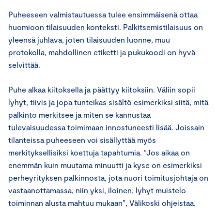
Puheeseen valmistautuessa tulee ensimmäisenä ottaa
huomioon tilaisuuden konteksti. Palkitsemistilaisuus on
yleensä juhlava, joten tilaisuuden luonne, muu
protokolla, mahdollinen etiketti ja pukukoodi on hyvä
selvittää.
Puhe alkaa kiitoksella ja päättyy kiitoksiin. Väliin sopii
lyhyt, tiivis ja jopa tunteikas sisältö esimerkiksi siitä, mitä
palkinto merkitsee ja miten se kannustaa
tulevaisuudessa toimimaan innostuneesti lisää. Joissain
tilanteissa puheeseen voi sisällyttää myös
merkityksellisiksi koettuja tapahtumia. “Jos aikaa on
enemmän kuin muutama minuutti ja kyse on esimerkiksi
perheyrityksen palkinnosta, jota nuori toimitusjohtaja on
vastaanottamassa, niin yksi, iloinen, lyhyt muistelo
toiminnan alusta mahtuu mukaan”, Välikoski ohjeistaa.