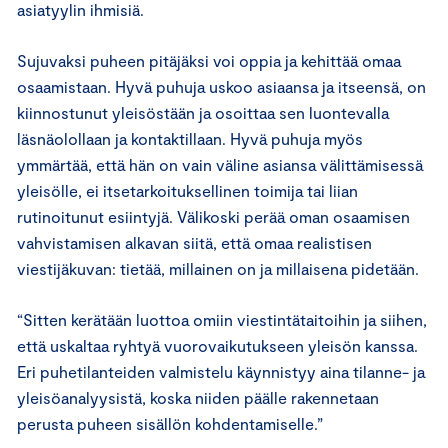
asiatyylin ihmisiä.
Sujuvaksi puheen pitäjäksi voi oppia ja kehittää omaa
osaamistaan. Hyvä puhuja uskoo asiaansa ja itseensä, on
kiinnostunut yleisöstään ja osoittaa sen luontevalla
läsnäolollaan ja kontaktillaan. Hyvä puhuja myös
ymmärtää, että hän on vain väline asiansa välittämisessä
yleisölle, ei itsetarkoituksellinen toimija tai liian
rutinoitunut esiintyjä. Välikoski perää oman osaamisen
vahvistamisen alkavan siitä, että omaa realistisen
viestijäkuvan: tietää, millainen on ja millaisena pidetään.
“Sitten kerätään luottoa omiin viestintätaitoihin ja siihen,
että uskaltaa ryhtyä vuorovaikutukseen yleisön kanssa.
Eri puhetilanteiden valmistelu käynnistyy aina tilanne- ja
yleisöanalyysistä, koska niiden päälle rakennetaan
perusta puheen sisällön kohdentamiselle.”