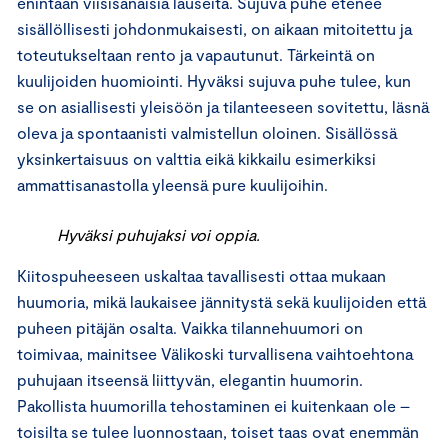
enintään viisisanaisia lauseita. Sujuva puhe etenee
sisällöllisesti johdonmukaisesti, on aikaan mitoitettu ja
toteutukseltaan rento ja vapautunut. Tärkeintä on
kuulijoiden huomiointi. Hyväksi sujuva puhe tulee, kun
se on asiallisesti yleisöön ja tilanteeseen sovitettu, läsnä
oleva ja spontaanisti valmistellun oloinen. Sisällössä
yksinkertaisuus on valttia eikä kikkailu esimerkiksi
ammattisanastolla yleensä pure kuulijoihin.
Hyväksi puhujaksi voi oppia.
Kiitospuheeseen uskaltaa tavallisesti ottaa mukaan
huumoria, mikä laukaisee jännitystä sekä kuulijoiden että
puheen pitäjän osalta. Vaikka tilannehuumori on
toimivaa, mainitsee Välikoski turvallisena vaihtoehtona
puhujaan itseensä liittyvän, elegantin huumorin.
Pakollista huumorilla tehostaminen ei kuitenkaan ole –
toisilta se tulee luonnostaan, toiset taas ovat enemmän