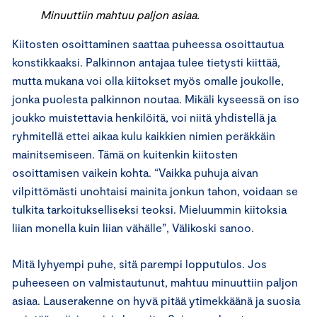
Minuuttiin mahtuu paljon asiaa.
Kiitosten osoittaminen saattaa puheessa osoittautua
konstikkaaksi. Palkinnon antajaa tulee tietysti kiittää,
mutta mukana voi olla kiitokset myös omalle joukolle,
jonka puolesta palkinnon noutaa. Mikäli kyseessä on iso
joukko muistettavia henkilöitä, voi niitä yhdistellä ja
ryhmitellä ettei aikaa kulu kaikkien nimien peräkkäin
mainitsemiseen. Tämä on kuitenkin kiitosten
osoittamisen vaikein kohta. “Vaikka puhuja aivan
vilpittömästi unohtaisi mainita jonkun tahon, voidaan se
tulkita tarkoitukselliseksi teoksi. Mieluummin kiitoksia
liian monella kuin liian vähälle”, Välikoski sanoo.
Mitä lyhyempi puhe, sitä parempi lopputulos. Jos
puheeseen on valmistautunut, mahtuu minuuttiin paljon
asiaa. Lauserakenne on hyvä pitää ytimekkäänä ja suosia