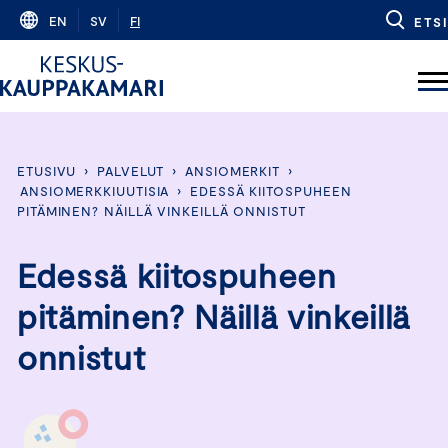
Skip
EN
SV
FI
ETSI
to
content
ETUSIVU
›
PALVELUT
›
ANSIOMERKIT
›
ANSIOMERKKIUUTISIA
›
EDESSÄ KIITOSPUHEEN
PITÄMINEN? NÄILLÄ VINKEILLÄ ONNISTUT
Edessä kiitospuheen
pitäminen? Näillä vinkeillä
onnistut