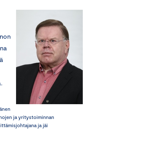
nnon
ana
nä
.
hänen
ojen ja yritystoiminnan
ttämisjohtajana ja jäi