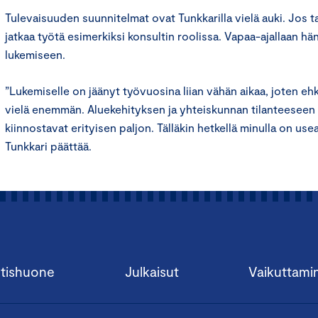
Tulevaisuuden suunnitelmat ovat Tunkkarilla vielä auki. Jos ta
jatkaa työtä esimerkiksi konsultin roolissa. Vapaa-ajallaan hä
lukemiseen.
”Lukemiselle on jäänyt työvuosina liian vähän aikaa, joten eh
vielä enemmän. Aluekehityksen ja yhteiskunnan tilanteeseen li
kiinnostavat erityisen paljon. Tälläkin hetkellä minulla on use
Tunkkari päättää.
tishuone
Julkaisut
Vaikuttami