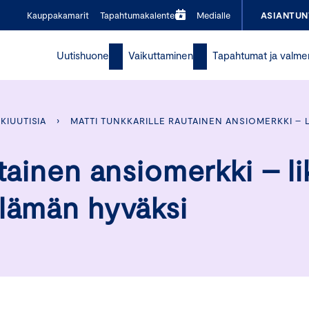
Kauppakamarit
Tapahtumakalenteri
Medialle
ASIANTUN
Uutishuone
Vaikuttaminen
Tapahtumat ja valme
KIUUTISIA
›
MATTI TUNKKARILLE RAUTAINEN ANSIOMERKKI – 
tainen ansiomerkki – li
elämän hyväksi