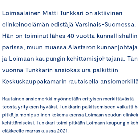
Loimaalainen Matti Tunkkari on aktiivinen
elinkeinoelämän edistäjä Varsinais-Suomessa.
Hän on toiminut lähes 40 vuotta kunnallishalli
parissa, muun muassa Alastaron kunnanjohtaj
ja Loimaan kaupungin kehittämisjohtajana. Tä
vuonna Tunkkarin ansiokas ura palkittiin
Keskuskauppakamarin rautaisella ansiomerkillä
Rautainen ansiomerkki myönnetään erityisen merkittävästä
teosta yrityksen hyväksi. Tunkkarin palkitsemiseen vaikutti 
pitkä ja monipuolinen kokemuksensa Loimaan seudun elinkein
kehittämiseksi. Tunkkari toimi pitkään Loimaan kaupungin kehi
eläkkeelle marraskuussa 2021.