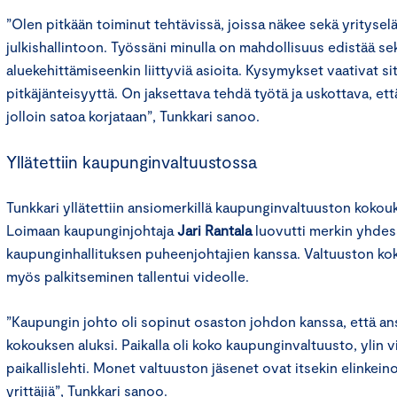
”Olen pitkään toiminut tehtävissä, joissa näkee sekä yritysel
julkishallintoon. Työssäni minulla on mahdollisuus edistää s
aluekehittämiseenkin liittyviä asioita. Kysymykset vaativat sit
pitkäjänteisyyttä. On jaksettava tehdä työtä ja uskottava, ett
jolloin satoa korjataan”, Tunkkari sanoo.
Yllätettiin kaupunginvaltuustossa
Tunkkari yllätettiin ansiomerkillä kaupunginvaltuuston kokou
Loimaan kaupunginjohtaja
Jari Rantala
luovutti merkin yhdes
kaupunginhallituksen puheenjohtajien kanssa. Valtuuston kok
myös palkitseminen tallentui videolle.
”Kaupungin johto oli sopinut osaston johdon kanssa, että a
kokouksen aluksi. Paikalla oli koko kaupunginvaltuusto, ylin 
paikallislehti. Monet valtuuston jäsenet ovat itsekin elinkein
yrittäjiä”, Tunkkari sanoo.