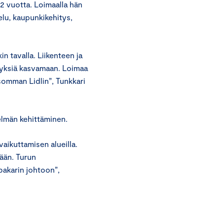
2 vuotta. Loimaalla hän
lu, kaupunkikehitys,
n tavalla. Liikenteen ja
tyksiä kasvamaan. Loimaa
somman Lidlin”, Tunkkari
elmän kehittäminen.
aikuttamisen alueilla.
ään. Turun
akarin johtoon”,