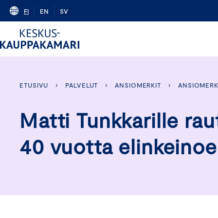
Skip
FI
EN
SV
to
content
ETUSIVU
›
PALVELUT
›
ANSIOMERKIT
›
ANSIOMERK
Matti Tunkkarille rau
40 vuotta elinkeino