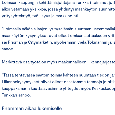
Loimaan kaupungin kehittämisjohtajana Tunkkari toiminut jo 1
alkoi vetämään yksikköä, jossa yhdistyi maankäytön suunnitte
yritysyhteistyö, työllisyys ja markkinointi.
”Loimaalla näköala laajeni yrityselämän suuntaan useammallaki
maankäytön kysymykset ovat olleet omiaan auttaakseen yri
sai Prisman ja Citymarketin, myöhemmin vielä Tokmannin ja i
sanoo.
Merkittävä osa työtä on myös maakunnallisen liikennejärjest
”Tässä tehtävässä saatoin toimia kahteen suuntaan tiedon ja v
Liikennekysymykset olivat olleet osastomme teemoja jo pitk
kauppakamarin kautta avasimme yhteydet myös Keskuskaupp
Tunkkari sanoo.
Enemmän aikaa lukemiselle