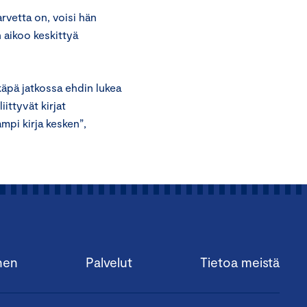
rvetta on, voisi hän
n aikoo keskittyä
käpä jatkossa ehdin lukea
ittyvät kirjat
ampi kirja kesken”,
nen
Palvelut
Tietoa meistä