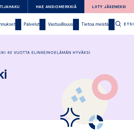
TIJAHAKU
HAE ANSIOMERKKIÄ
LIITY JÄSENEKSI
nnukset
Palvelut
Vastuullisuus
Tietoa meistä
ETSI
LIKI 40 VUOTTA ELINKEINOELÄMÄN HYVÄKSI
ki