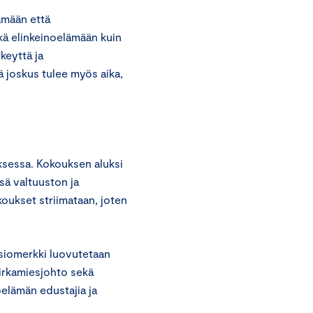
ämään että
ekä elinkeinoelämään kuin
keyttä ja
ä joskus tulee myös aika,
ksessa. Kokouksen aluksi
sä valtuuston ja
oukset striimataan, joten
nsiomerkki luovutetaan
virkamiesjohto sekä
oelämän edustajia ja