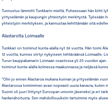
Tunnustus lämmitti Tunkkarin mieltä. Puheessaan hän kiitti lyh
yrityselämän ja kaupungin yhteistyön merkitystä. Työssään h
yhteistyön merkityksen, ja kannustaa kehittämään sitä edelle
Alastarolta Loimaalle
Tunkkari on toiminut kunta-alalla nyt 36 vuotta. Hän toimi A
12 vuotta, kunnes siirtyi nykyiseen tehtäväänsä Loimaalle. Li
Turun kauppakamarin Loimaan osastossa yli 25 vuoden ajan.
toiminut kunta-alalla kolmessa maakunnassa ja neljässä kunn
”Olin jo ennen Alastaroa mukana kunnan ja yrityselämän vuo
Alastarossa toimiminen avasi nopeasti uusia kanavia, kuten
Suomi oli juuri liittynyt Euroopan unionin jäseneksi ja eri tark
hankerahoitusta. Sen mahdollisuuksiin tartuimme myös aluee