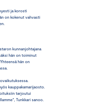
yesti ja korosti
än on kokenut vahvasti
en.
lastaron kunnanjohtajana
säksi hän on toiminut
 Yhteensä hän on
assa.
rovaikutuksessa.
 myös kauppakamarijaosto.
oituksiin tarjoutui
llamme”, Tunkkari sanoo.