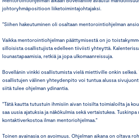
Mentorointiohjelman aikaan Bovellánille avautui mahdollisuus
johtoryhmäpositioon liiketoimintajohtajaksi.
”Siihen hakeutuminen oli osaltaan mentorointiohjelman ansio
Vaikka mentorointiohjelman päättymisestä on jo toistakymme
silloisista osallistujista edelleen tiiviisti yhteyttä. Kalenteri
lounastapaamisia, retkiä ja jopa ulkomaanreissuja.
Bovellánin vinkki osallistumista vielä miettiville onkin selkeä
osallistujen välinen yhteydenpito voi tuntua alussa sivujuon
siitä tulee ohjelman ydinantia.
”Tätä kautta tutustuin ihmisiin aivan toisilta toimialoilta ja ko
saa uusia ajatuksia ja näkökulmia sekä vertaistukea. Tuskinpa mi
kontaktiverkostoa ilman mentoriohjelmaa.”
Toinen avainasia on avoimuus. Ohjelman aikana on oltava rohk