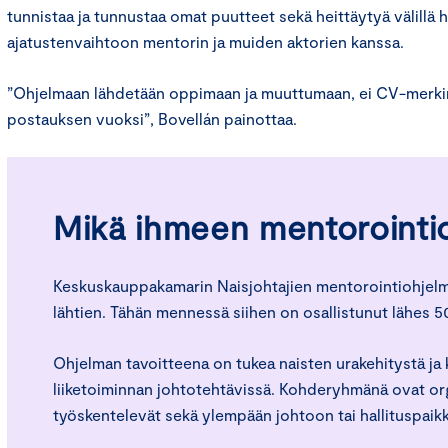
tunnistaa ja tunnustaa omat puutteet sekä heittäytyä välillä 
ajatustenvaihtoon mentorin ja muiden aktorien kanssa.
”Ohjelmaan lähdetään oppimaan ja muuttumaan, ei CV-merkin
postauksen vuoksi”, Bovellán painottaa.
Mikä ihmeen mentorointi
Keskuskauppakamarin Naisjohtajien mentorointiohjel
lähtien. Tähän mennessä siihen on osallistunut lähes 5
Ohjelman tavoitteena on tukea naisten urakehitystä ja
liiketoiminnan johtotehtävissä. Kohderyhmänä ovat or
työskentelevät sekä ylempään johtoon tai hallituspaikk