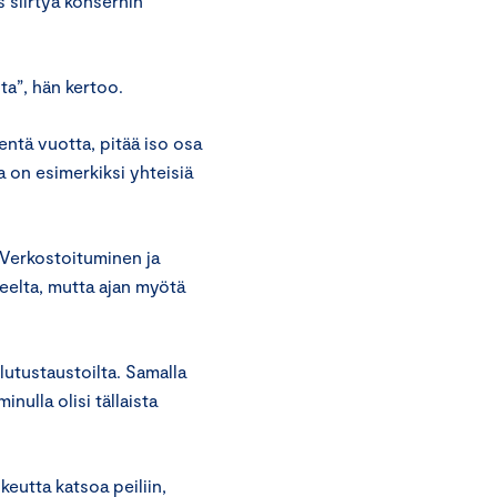
 siirtyä konsernin
ta”, hän kertoo.
ntä vuotta, pitää iso osa
ssa on esimerkiksi yhteisiä
. Verkostoituminen ja
teelta, mutta ajan myötä
ulutustaustoilta. Samalla
nulla olisi tällaista
eutta katsoa peiliin,