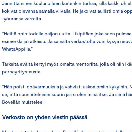
Jännittäminen kuului olleen kuitenkin turhaa, sillä kaikki ohj
kokivat olevansa samalla viivalla. He jakoivat auliisti omia o
työuransa varrelta.
”Heiltä opin todella paljon uutta. Likipitäen jokaiseen pulma
esimerkki ja ratkaisu. Ja samalta verkostolta voin kysyä neuv
WhatsAppilla.”
Tärkeitä eväitä kertyi myös omalta mentorilta, jolla oli niin ik
perheyritystausta.
”Hän poisti epävarmuuksia ja vahvisti uskoa omiin kykyihin. Me
se, että suunnitelmieni suurin jarru olen minä itse. Ja siinä hä
Bovellán muistelee.
Verkosto on yhden viestin päässä