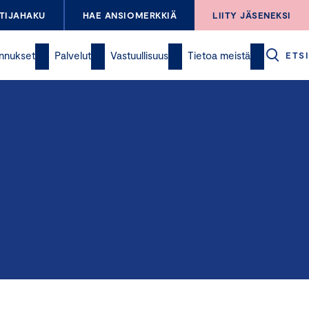
TIJAHAKU
HAE ANSIOMERKKIÄ
LIITY JÄSENEKSI
nnukset
Palvelut
Vastuullisuus
Tietoa meistä
ETSI