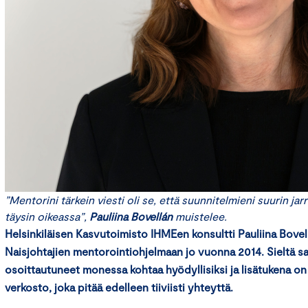
”Mentorini tärkein viesti oli se, että suunnitelmieni suurin jarr
täysin oikeassa”,
Pauliina Bovellán
muistelee.
Helsinkiläisen Kasvutoimisto IHMEen konsultti Pauliina Bovell
Naisjohtajien mentorointiohjelmaan jo vuonna 2014. Sieltä s
osoittautuneet monessa kohtaa hyödyllisiksi ja lisätukena on
verkosto, joka pitää edelleen tiiviisti yhteyttä.