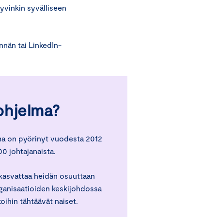
hyvinkin syvälliseen
nän tai LinkedIn-
ohjelma?
ma on pyörinyt vuodesta 2012
00 johtajanaista.
 kasvattaa heidän osuuttaan
ganisaatioiden keskijohdossa
oihin tähtäävät naiset.