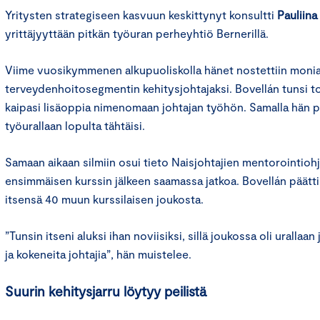
Yritysten strategiseen kasvuun keskittynyt konsultti
Pauliina
yrittäjyyttään pitkän työuran perheyhtiö Bernerillä.
Viime vuosikymmenen alkupuoliskolla hänet nostettiin moni
terveydenhoitosegmentin kehitysjohtajaksi. Bovellán tunsi to
kaipasi lisäoppia nimenomaan johtajan työhön. Samalla hän p
työurallaan lopulta tähtäisi.
Samaan aikaan silmiin osui tieto Naisjohtajien mentorointiohj
ensimmäisen kurssin jälkeen saamassa jatkoa. Bovellán päätti
itsensä 40 muun kurssilaisen joukosta.
”Tunsin itseni aluksi ihan noviisiksi, sillä joukossa oli urallaa
ja kokeneita johtajia”, hän muistelee.
Suurin kehitysjarru löytyy peilistä