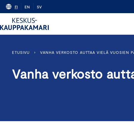
Skip
FI
EN
SV
to
content
ETUSIVU
›
VANHA VERKOSTO AUTTAA VIELÄ VUOSIEN P
Vanha verkosto autta