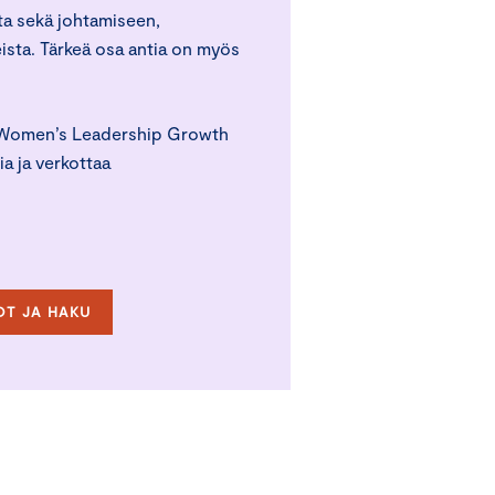
ta sekä johtamiseen,
eista. Tärkeä osa antia on myös
t Women’s Leadership Growth
ia ja verkottaa
OT JA HAKU