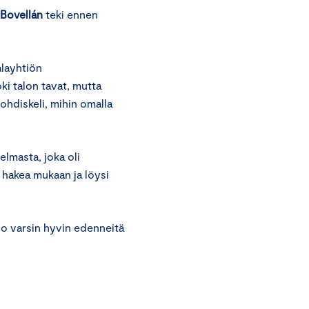
 Bovellán
teki ennen
alayhtiön
ki talon tavat, mutta
ohdiskeli, mihin omalla
elmasta, joka oli
 hakea mukaan ja löysi
n jo varsin hyvin edenneitä