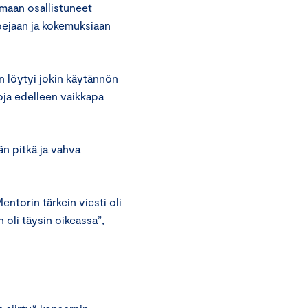
elmaan osallistuneet
ppejaan ja kokemuksiaan
an löytyi jokin käytännön
oja edelleen vaikkapa
ään pitkä ja vahva
ntorin tärkein viesti oli
n oli täysin oikeassa”,