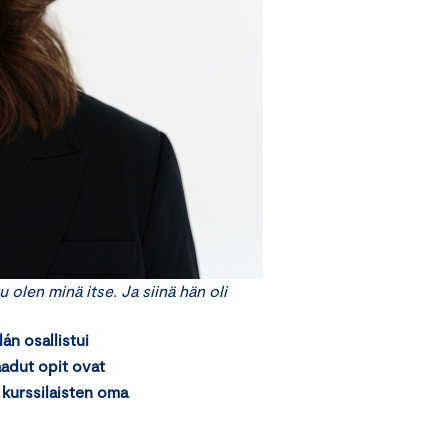
u olen minä itse. Ja siinä hän oli
án osallistui
aadut opit ovat
 kurssilaisten oma