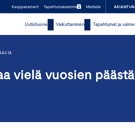
Kauppakamarit
Tapahtumakalenteri
Medialle
ASIANTUN
Uutishuone
Vaikuttaminen
Tapahtumat ja valme
ÄÄSTÄ
a vielä vuosien päästä