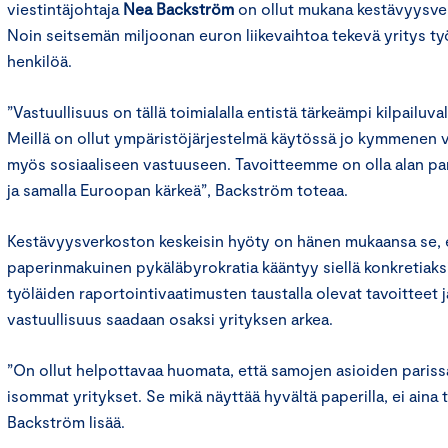
viestintäjohtaja
Nea Backström
on ollut mukana kestävyysver
Noin seitsemän miljoonan euron liikevaihtoa tekevä yritys ty
henkilöä.
”Vastuullisuus on tällä toimialalla entistä tärkeämpi kilpailuvalt
Meillä on ollut ympäristöjärjestelmä käytössä jo kymmenen 
myös sosiaaliseen vastuuseen. Tavoitteemme on olla alan p
ja samalla Euroopan kärkeä”, Backström toteaa.
Kestävyysverkoston keskeisin hyöty on hänen mukaansa se, 
paperinmakuinen pykäläbyrokratia kääntyy siellä konkretiaks
työläiden raportointivaatimusten taustalla olevat tavoitteet ja
vastuullisuus saadaan osaksi yrityksen arkea.
”On ollut helpottavaa huomata, että samojen asioiden pariss
isommat yritykset. Se mikä näyttää hyvältä paperilla, ei aina
Backström lisää.