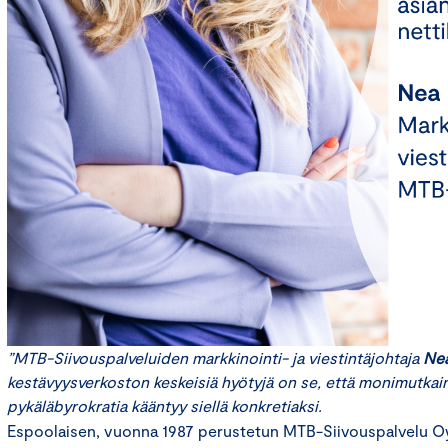
”
MTB-Siivouspalveluiden markkinointi- ja viestintäjohtaja
Nea
kestävyysverkoston keskeisiä hyötyjä on se, että monimutka
pykäläbyrokratia kääntyy siellä konkretiaksi
.
Espoolaisen, vuonna 1987 perustetun MTB-Siivouspalvelu Oy: