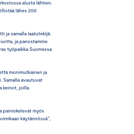
kostossa alusta lähtien.
öllistää lähes 200
ti ja samalla laatutekijä.
vuotta, ja panostamme
aras työpaikka Suomessa
että monimutkainen ja
i. Samalla avautuvat
 keinot, joilla
a painiskelevat myös
 toimikaan käytännössä”,