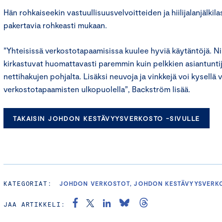
Hän rohkaiseekin vastuullisuusvelvoitteiden ja hiilijalanjälkil
pakertavia rohkeasti mukaan.
”Yhteisissä verkostotapaamisissa kuulee hyviä käytäntöjä. N
kirkastuvat huomattavasti paremmin kuin pelkkien asiantuntij
nettihakujen pohjalta. Lisäksi neuvoja ja vinkkejä voi kysellä
verkostotapaamisten ulkopuolella”, Backström lisää.
TAKAISIN JOHDON KESTÄVYYSVERKOSTO -SIVULLE
KATEGORIAT:
JOHDON VERKOSTOT, JOHDON KESTÄVYYSVERK
JAA ARTIKKELI: