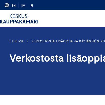
Skip
EN
SV
FI
to
content
ETUSIVU
›
VERKOSTOSTA LISÄOPPIA JA KÄYTÄNNÖN K
Verkostosta lisäopp