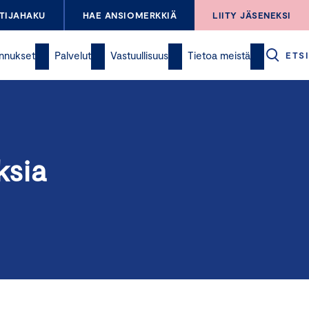
TIJAHAKU
HAE ANSIOMERKKIÄ
LIITY JÄSENEKSI
nnukset
Palvelut
Vastuullisuus
Tietoa meistä
ETSI
ksia