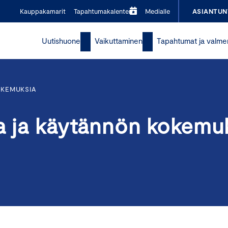
Kauppakamarit
Tapahtumakalenteri
Medialle
ASIANTUN
Uutishuone
Vaikuttaminen
Tapahtumat ja valme
OKEMUKSIA
ia ja käytännön kokemu