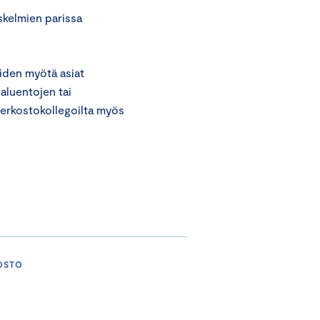
askelmien parissa
iiden myötä asiat
aluentojen tai
 verkostokollegoilta myös
OSTO