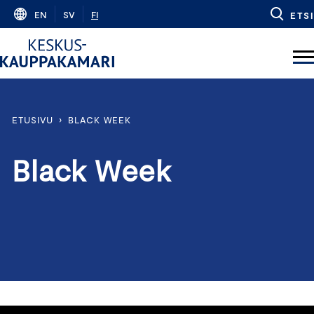
Skip
EN
SV
FI
ETSI
to
content
ETUSIVU
›
BLACK WEEK
Black Week