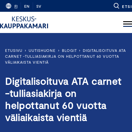
Skip
FI
EN
SV
ETSI
to
content
ETUSIVU
›
UUTISHUONE
›
BLOGIT
›
DIGITALISOITUVA ATA
CARNET -TULLIASIAKIRJA ON HELPOTTANUT 60 VUOTTA
VÄLIAIKAISTA VIENTIÄ
Digitalisoituva ATA carnet
-tulliasiakirja on
helpottanut 60 vuotta
väliaikaista vientiä