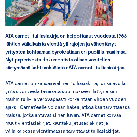
ATA carnet -tulliasiakirja on helpottanut vuodesta 1963
lähtien väliaikaista vientiä yli rajojen ja vähentänyt
yritysten kohtaamaa byrokratiaan eri puolilla maailmaa.
Nyt paperisesta dokumentista ollaan vähitellen
siirtymässä kohti sähköistä eATA carnet -tulliasiakirjaa.
ATA carnet on kansainvälinen tulliasiakirja, jonka avulla
yritys voi viedä tavaroita sopimukseen liittyneisiin
maihin tulli- ja verovapaasti korkeintaan yhden vuoden
ajaksi. Carnet’eelle voidaan hakea jatkoaikaa tarvittaessa
maissa, jotka antavat siihen luvan. ATA carnet korvaa
muut vientiasiakirjat, kauttakuljetusasiakirjat ja
väliaikaisessa vientimaassa tarvittavat tulliasiakirjat.