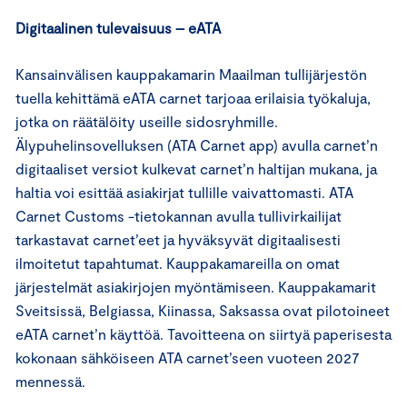
Digitaalinen tulevaisuus – eATA
Kansainvälisen kauppakamarin Maailman tullijärjestön
tuella kehittämä eATA carnet tarjoaa erilaisia työkaluja,
jotka on räätälöity useille sidosryhmille.
Älypuhelinsovelluksen (ATA Carnet app) avulla carnet’n
digitaaliset versiot kulkevat carnet’n haltijan mukana, ja
haltia voi esittää asiakirjat tullille vaivattomasti. ATA
Carnet Customs -tietokannan avulla tullivirkailijat
tarkastavat carnet’eet ja hyväksyvät digitaalisesti
ilmoitetut tapahtumat. Kauppakamareilla on omat
järjestelmät asiakirjojen myöntämiseen. Kauppakamarit
Sveitsissä, Belgiassa, Kiinassa, Saksassa ovat pilotoineet
eATA carnet’n käyttöä. Tavoitteena on siirtyä paperisesta
kokonaan sähköiseen ATA carnet’seen vuoteen 2027
mennessä.