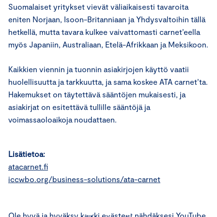
Suomalaiset yritykset vievät väliaikaisesti tavaroita
eniten Norjaan, Isoon-Britanniaan ja Yhdysvaltoihin tällä
hetkellä, mutta tavara kulkee vaivattomasti carnet’eella
myös Japaniin, Australiaan, Etelä-Afrikkaan ja Meksikoon.
Kaikkien viennin ja tuonnin asiakirjojen käyttö vaatii
huolellisuutta ja tarkkuutta, ja sama koskee ATA carnet’ta.
Hakemukset on täytettävä sääntöjen mukaisesti, ja
asiakirjat on esitettävä tullille sääntöjä ja
voimassaoloaikoja noudattaen.
Lisätietoa:
atacarnet.fi
⋯
iccwbo.org/business-solutions/ata-carnet
Ole hyvä
ja hyväksy kaikki evästeet
nähdäksesi YouTube