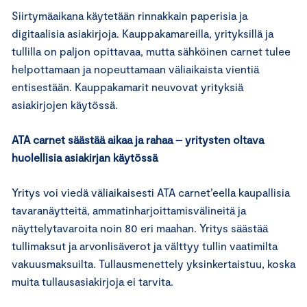
Siirtymäaikana käytetään rinnakkain paperisia ja
digitaalisia asiakirjoja. Kauppakamareilla, yrityksillä ja
tullilla on paljon opittavaa, mutta sähköinen carnet tulee
helpottamaan ja nopeuttamaan väliaikaista vientiä
entisestään. Kauppakamarit neuvovat yrityksiä
asiakirjojen käytössä.
ATA carnet säästää aikaa ja rahaa – yritysten oltava
huolellisia asiakirjan käytössä
Yritys voi viedä väliaikaisesti ATA carnet’eella kaupallisia
tavaranäytteitä, ammatinharjoittamisvälineitä ja
näyttelytavaroita noin 80 eri maahan. Yritys säästää
tullimaksut ja arvonlisäverot ja välttyy tullin vaatimilta
vakuusmaksuilta. Tullausmenettely yksinkertaistuu, koska
muita tullausasiakirjoja ei tarvita.