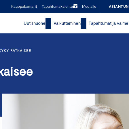
Kauppakamarit
Tapahtumakalenteri
Medialle
ASIANTUN
Uutishuone
Vaikuttaminen
Tapahtumat ja valme
KYKY RATKAISEE
kaisee