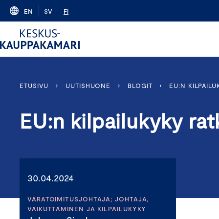
Skip
EN
SV
FI
to
content
ETUSIVU
›
UUTISHUONE
›
BLOGIT
›
EU:N KILPAILU
EU:n kilpailukyky rat
30.04.2024
VARATOIMITUSJOHTAJA; JOHTAJA,
VAIKUTTAMINEN JA KILPAILUKYKY