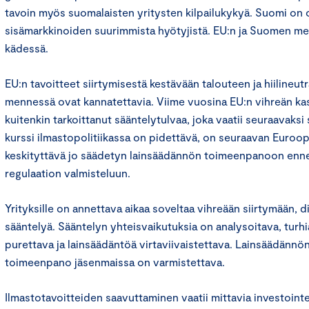
tavoin myös suomalaisten yritysten kilpailukykyä. Suomi on o
sisämarkkinoiden suurimmista hyötyjistä. EU:n ja Suomen me
kädessä.
EU:n tavoitteet siirtymisestä kestävään talouteen ja hiilineu
mennessä ovat kannatettavia. Viime vuosina EU:n vihreän k
kuitenkin tarkoittanut sääntelytulvaa, joka vaatii seuraavaksi 
kurssi ilmastopolitiikassa on pidettävä, on seuraavan Euroo
keskityttävä jo säädetyn lainsäädännön toimeenpanoon en
regulaation valmisteluun.
Yrityksille on annettava aikaa soveltaa vihreään siirtymään, dig
sääntelyä. Sääntelyn yhteisvaikutuksia on analysoitava, turhi
purettava ja lainsäädäntöä virtaviivaistettava. Lainsäädän
toimeenpano jäsenmaissa on varmistettava.
Ilmastotavoitteiden saavuttaminen vaatii mittavia investointej