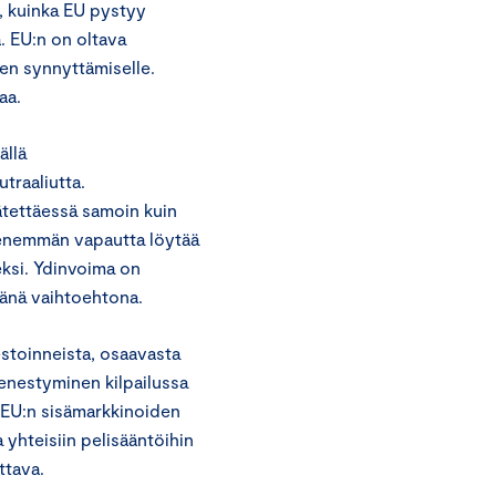
n, kuinka EU pystyy
. EU:n on oltava
den synnyttämiselle.
aa.
ällä
traaliutta.
tettäessä samoin kuin
 enemmän vapautta löytää
ksi. Ydinvoima on
änä vaihtoehtona.
estoinneista, osaavasta
enestyminen kilpailussa
 EU:n sisämarkkinoiden
 yhteisiin pelisääntöihin
ttava.