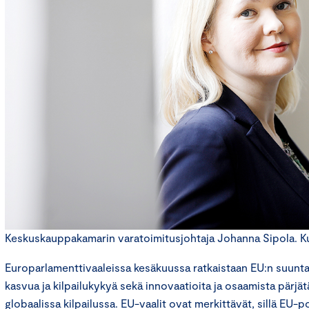
Keskuskauppakamarin varatoimitusjohtaja Johanna Sipola. Kuv
Europarlamenttivaaleissa kesäkuussa ratkaistaan EU:n suunta.
kasvua ja kilpailukykyä sekä innovaatioita ja osaamista pärjä
globaalissa kilpailussa. EU-vaalit ovat merkittävät, sillä EU-p