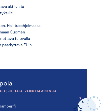
ava aktiivista
yksille.
men. Hallitusohjelmassa
ttämään Suomen
nettava tulevalla
n päädyttävä EU:n
pola
JA; JOHTAJA, VAIKUTTAMINEN JA
amber.fi