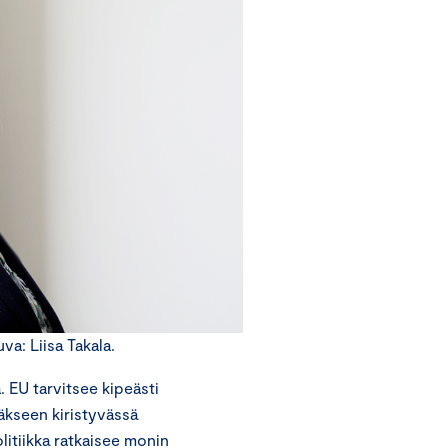
a: Liisa Takala.
 EU tarvitsee kipeästi
täkseen kiristyvässä
olitiikka ratkaisee monin