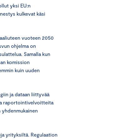
llut yksi EU:n
nestys kulkevat käsi
traaliuteen vuoteen 2050
asvun ohjelma on
sulattelua. Samalla kun
pan komission
nemmin kuin uuden
iin ja dataan liittyvää
a raportointivelvoitteita
nön yhdenmukainen
a yrityksiltä. Regulaation