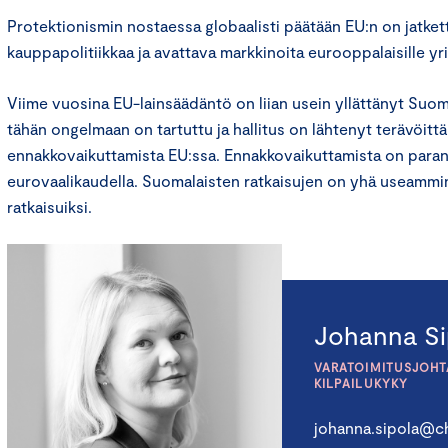
Protektionismin nostaessa globaalisti päätään EU:n on jatkett
kauppapolitiikkaa ja avattava markkinoita eurooppalaisille yrit
Viime vuosina EU-lainsäädäntö on liian usein yllättänyt Suo
tähän ongelmaan on tartuttu ja hallitus on lähtenyt terävöi
ennakkovaikuttamista EU:ssa. Ennakkovaikuttamista on paran
eurovaalikaudella. Suomalaisten ratkaisujen on yhä useammi
ratkaisuiksi.
Johanna Si
VARATOIMITUSJOHTA
KILPAILUKYKY
johanna.sipola@ch