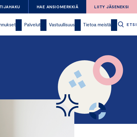
TIJAHAKU
HAE ANSIOMERKKIÄ
LIITY JÄSENEKSI
nnukset
Palvelut
Vastuullisuus
Tietoa meistä
ETSI