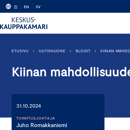
Skip
FI
EN
SV
to
content
ETUSIVU
›
UUTISHUONE
›
BLOGIT
›
KIINAN MAHD
Kiinan mahdollisuud
31.10.2024
TOIMITUSJOHTAJA
Juho Romakkaniemi