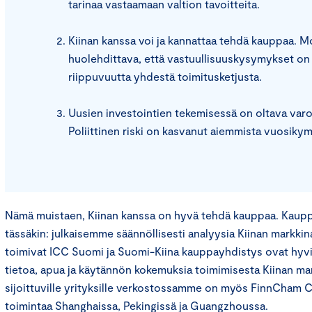
tarinaa vastaamaan valtion tavoitteita.
Kiinan kanssa voi ja kannattaa tehdä kauppaa. Mo
huolehdittava, että vastuullisuuskysymykset on
riippuvuutta yhdestä toimitusketjusta.
Uusien investointien tekemisessä on oltava varova
Poliittinen riski on kasvanut aiemmista vuosiky
Nämä muistaen, Kiinan kanssa on hyvä tehdä kauppaa. Kauppa
tässäkin: julkaisemme säännöllisesti analyysia Kiinan markk
toimivat ICC Suomi ja Suomi-Kiina kauppayhdistys ovat hyviä
tietoa, apua ja käytännön kokemuksia toimimisesta Kiinan mar
sijoittuville yrityksille verkostossamme on myös FinnCham C
toimintaa Shanghaissa, Pekingissä ja Guangzhoussa.