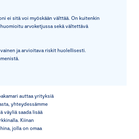
ni ei sitä voi myöskään välttää. On kuitenkin
 huomioitu arvoketjussa sekä vältettävä
inen ja arvioitava riskit huolellisesti.
mmenistä.
kamari auttaa yrityksiä
inasta, yhteydessämme
 väyliä saada lisää
kkinalla. Kiinan
hina, jolla on omaa