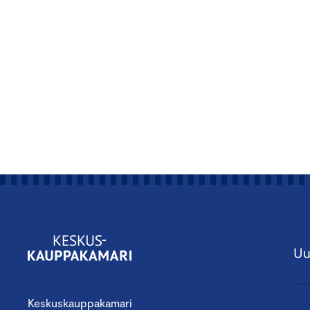
Uu
Keskuskauppakamari