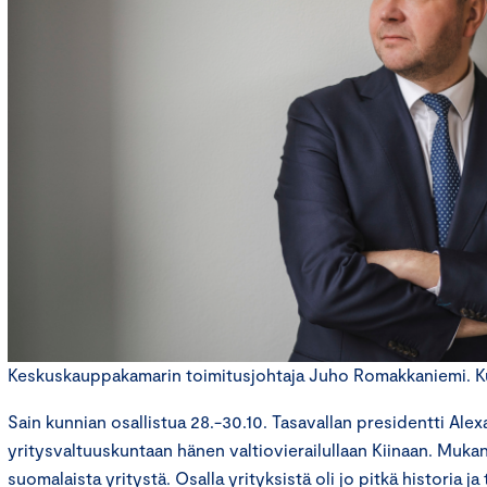
Keskuskauppakamarin toimitusjohtaja Juho Romakkaniemi. K
Sain kunnian osallistua 28.-30.10. Tasavallan presidentti Ale
yritysvaltuuskuntaan hänen valtiovierailullaan Kiinaan. Muk
suomalaista yritystä. Osalla yrityksistä oli jo pitkä historia j