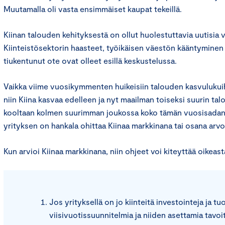
Muutamalla oli vasta ensimmäiset kaupat tekeillä.
Kiinan talouden kehityksestä on ollut huolestuttavia uutisia 
Kiinteistösektorin haasteet, työikäisen väestön kääntyminen l
tiukentunut ote ovat olleet esillä keskustelussa.
Vaikka viime vuosikymmenten huikeisiin talouden kasvulukuihi
niin Kiina kasvaa edelleen ja nyt maailman toiseksi suurin ta
kooltaan kolmen suurimman joukossa koko tämän vuosisadan.
yrityksen on hankala ohittaa Kiinaa markkinana tai osana arvo
Kun arvioi Kiinaa markkinana, niin ohjeet voi kiteyttää oikeas
Jos yrityksellä on jo kiinteitä investointeja ja t
viisivuotissuunnitelmia ja niiden asettamia tavo