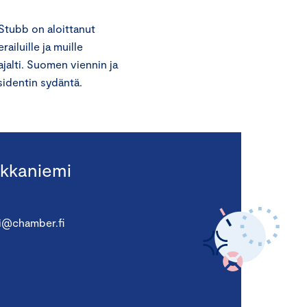
Stubb on aloittanut
ailuille ja muille
ajalti. Suomen viennin ja
sidentin sydäntä.
kkaniemi
i@chamber.fi