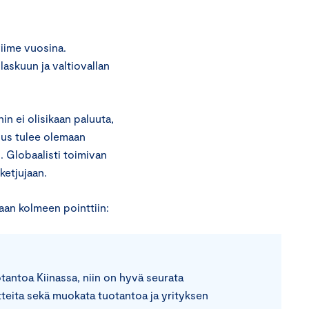
viime vuosina.
askuun ja valtiovallan
n ei olisikaan paluuta,
lous tulee olemaan
 Globaalisti toimivan
ketjujaan.
taan kolmeen pointtiin:
uotantoa Kiinassa, niin on hyvä seurata
itteita sekä muokata tuotantoa ja yrityksen