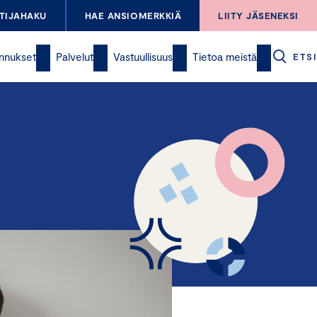
TIJAHAKU
HAE ANSIOMERKKIÄ
LIITY JÄSENEKSI
nnukset
Palvelut
Vastuullisuus
Tietoa meistä
ETSI