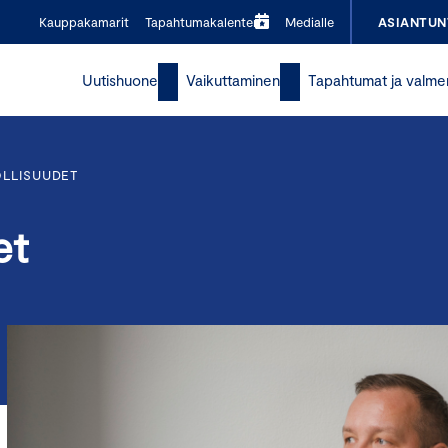
Kauppakamarit
Tapahtumakalenteri
Medialle
ASIANTUN
Uutishuone
Vaikuttaminen
Tapahtumat ja valme
OLLISUUDET
et