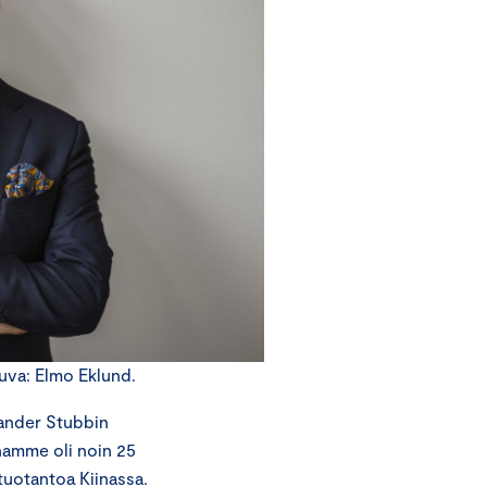
uva: Elmo Eklund.
xander Stubbin
anamme oli noin 25
a tuotantoa Kiinassa.