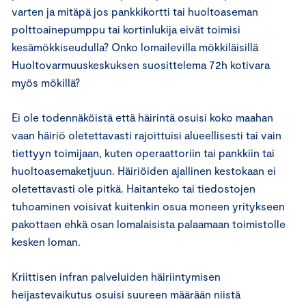
varten ja mitäpä jos pankkikortti tai huoltoaseman
polttoainepumppu tai kortinlukija eivät toimisi
kesämökkiseudulla? Onko lomailevilla mökkiläisillä
Huoltovarmuuskeskuksen suosittelema 72h kotivara
myös mökillä?
Ei ole todennäköistä että häirintä osuisi koko maahan
vaan häiriö oletettavasti rajoittuisi alueellisesti tai vain
tiettyyn toimijaan, kuten operaattoriin tai pankkiin tai
huoltoasemaketjuun. Häiriöiden ajallinen kestokaan ei
oletettavasti ole pitkä. Haitanteko tai tiedostojen
tuhoaminen voisivat kuitenkin osua moneen yritykseen
pakottaen ehkä osan lomalaisista palaamaan toimistolle
kesken loman.
Kriittisen infran palveluiden häiriintymisen
heijastevaikutus osuisi suureen määrään niistä