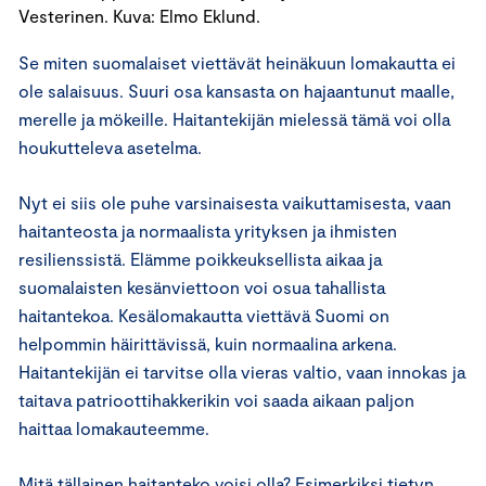
Vesterinen. Kuva: Elmo Eklund.
Se miten suomalaiset viettävät heinäkuun lomakautta ei
ole salaisuus. Suuri osa kansasta on hajaantunut maalle,
merelle ja mökeille. Haitantekijän mielessä tämä voi olla
houkutteleva asetelma.
Nyt ei siis ole puhe varsinaisesta vaikuttamisesta, vaan
haitanteosta ja normaalista yrityksen ja ihmisten
resilienssistä. Elämme poikkeuksellista aikaa ja
suomalaisten kesänviettoon voi osua tahallista
haitantekoa. Kesälomakautta viettävä Suomi on
helpommin häirittävissä, kuin normaalina arkena.
Haitantekijän ei tarvitse olla vieras valtio, vaan innokas ja
taitava patrioottihakkerikin voi saada aikaan paljon
haittaa lomakauteemme.
Mitä tällainen haitanteko voisi olla? Esimerkiksi tietyn