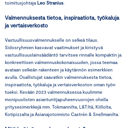
toimitusjohtaja
Leo Stranius
.
Valmennuksesta tietoa, inspiraatiota, työkaluja
ja vertaisverkosto
Vastuullisuusvalmennukselle on selkeä tilaus.
Sidosryhmien kasvavat vaatimukset ja kiristyvä
vastuullisuuslainsäädäntö tarvitsee rinnalle kompaktin ja
konkreettisen valmennuskokonaisuuden, jossa teemaa
avataan selkeän rakenteen ja käytännön esimerkkien
avulla. Osallistujat saavatkin valmennuksesta tietoa,
inspiraatiota, työkaluja ja vertaisverkoston oman työn
tueksi. Kevään 2023 valmennuksessa kuulimme
monipuolisten asiantuntijapuheenvuorojen ohella
yritysesimerkkejä mm. Tokmannilta, L&T:ltä, Kiillolta,
Kotipizzalta ja Asianajotoimisto Castrén & Snellmanilta.