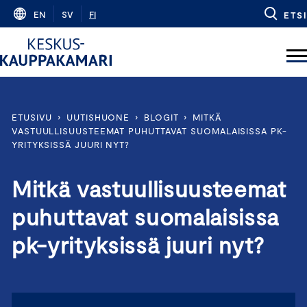
Skip
EN
SV
FI
ETSI
to
content
ETUSIVU
›
UUTISHUONE
›
BLOGIT
›
MITKÄ
VASTUULLISUUSTEEMAT PUHUTTAVAT SUOMALAISISSA PK-
YRITYKSISSÄ JUURI NYT?
Mitkä vastuullisuusteemat
puhuttavat suomalaisissa
pk-yrityksissä juuri nyt?