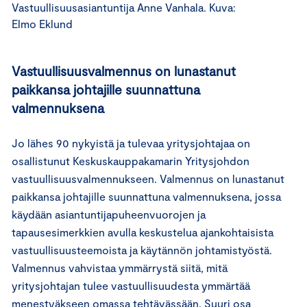
Vastuullisuusasiantuntija Anne Vanhala. Kuva:
Elmo Eklund
Vastuullisuusvalmennus on lunastanut
paikkansa johtajille suunnattuna
valmennuksena
Jo lähes 90 nykyistä ja tulevaa yritysjohtajaa on
osallistunut Keskuskauppakamarin Yritysjohdon
vastuullisuusvalmennukseen. Valmennus on lunastanut
paikkansa johtajille suunnattuna valmennuksena, jossa
käydään asiantuntijapuheenvuorojen ja
tapausesimerkkien avulla keskustelua ajankohtaisista
vastuullisuusteemoista ja käytännön johtamistyöstä.
Valmennus vahvistaa ymmärrystä siitä, mitä
yritysjohtajan tulee vastuullisuudesta ymmärtää
menestyäkseen omassa tehtävässään. Suuri osa