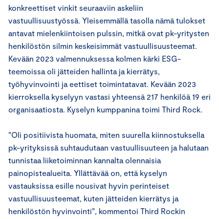
konkreettiset vinkit seuraaviin askeliin
vastuullisuustyössä. Yleisemmällä tasolla nämä tulokset
antavat mielenkiintoisen pulssin, mitkä ovat pk-yritysten
henkilöstön silmin keskeisimmät vastuullisuusteemat.
Kevään 2023 valmennuksessa kolmen kärki ESG-
teemoissa oli jätteiden hallinta ja kierrätys,
työhyvinvointi ja eettiset toimintatavat. Kevään 2023
kierroksella kyselyyn vastasi yhteensä 217 henkilöä 19 eri
organisaatiosta. Kyselyn kumppanina toimi Third Rock.
”Oli positiivista huomata, miten suurella kiinnostuksella
pk-yrityksissä suhtaudutaan vastuullisuuteen ja halutaan
tunnistaa liiketoiminnan kannalta olennaisia
painopistealueita. Yllättävää on, että kyselyn
vastauksissa esille nousivat hyvin perinteiset
vastuullisuusteemat, kuten jätteiden kierrätys ja
henkilöstön hyvinvointi”, kommentoi Third Rockin