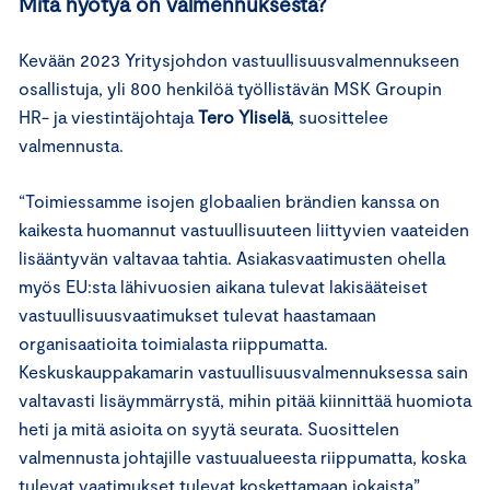
Mitä hyötyä on valmennuksesta?
Kevään 2023 Yritysjohdon vastuullisuusvalmennukseen
osallistuja, yli 800 henkilöä työllistävän MSK Groupin
HR- ja viestintäjohtaja
Tero Yliselä
, suosittelee
valmennusta.
“Toimiessamme isojen globaalien brändien kanssa on
kaikesta huomannut vastuullisuuteen liittyvien vaateiden
lisääntyvän valtavaa tahtia. Asiakasvaatimusten ohella
myös EU:sta lähivuosien aikana tulevat lakisääteiset
vastuullisuusvaatimukset tulevat haastamaan
organisaatioita toimialasta riippumatta.
Keskuskauppakamarin vastuullisuusvalmennuksessa sain
valtavasti lisäymmärrystä, mihin pitää kiinnittää huomiota
heti ja mitä asioita on syytä seurata. Suosittelen
valmennusta johtajille vastuualueesta riippumatta, koska
tulevat vaatimukset tulevat koskettamaan jokaista”,