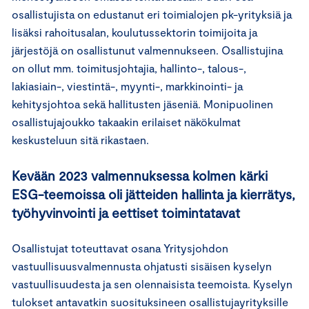
osallistujista on edustanut eri toimialojen pk-yrityksiä ja
lisäksi rahoitusalan, koulutussektorin toimijoita ja
järjestöjä on osallistunut valmennukseen. Osallistujina
on ollut mm. toimitusjohtajia, hallinto-, talous-,
lakiasiain-, viestintä-, myynti-, markkinointi- ja
kehitysjohtoa sekä hallitusten jäseniä. Monipuolinen
osallistujajoukko takaakin erilaiset näkökulmat
keskusteluun sitä rikastaen.
Kevään 2023 valmennuksessa kolmen kärki
ESG-teemoissa oli jätteiden hallinta ja kierrätys,
työhyvinvointi ja eettiset toimintatavat
Osallistujat toteuttavat osana Yritysjohdon
vastuullisuusvalmennusta ohjatusti sisäisen kyselyn
vastuullisuudesta ja sen olennaisista teemoista. Kyselyn
tulokset antavatkin suosituksineen osallistujayrityksille