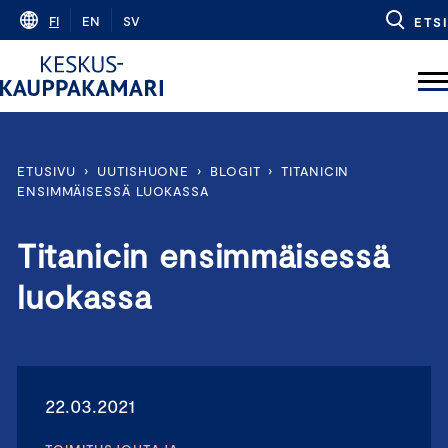
Skip
FI
EN
SV
ETSI
to
content
ETUSIVU
›
UUTISHUONE
›
BLOGIT
›
TITANICIN
ENSIMMÄISESSÄ LUOKASSA
Titanicin ensimmäisessä
luokassa
22.03.2021