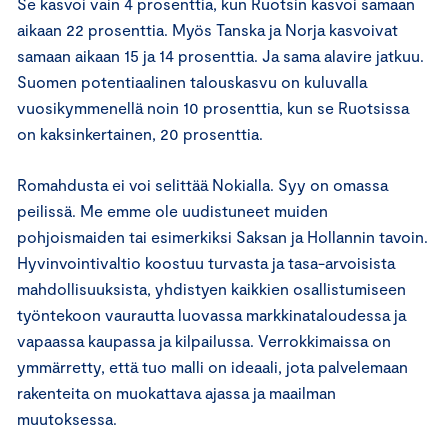
Se kasvoi vain 4 prosenttia, kun Ruotsin kasvoi samaan
aikaan 22 prosenttia. Myös Tanska ja Norja kasvoivat
samaan aikaan 15 ja 14 prosenttia. Ja sama alavire jatkuu.
Suomen potentiaalinen talouskasvu on kuluvalla
vuosikymmenellä noin 10 prosenttia, kun se Ruotsissa
on kaksinkertainen, 20 prosenttia.
Romahdusta ei voi selittää Nokialla. Syy on omassa
peilissä. Me emme ole uudistuneet muiden
pohjoismaiden tai esimerkiksi Saksan ja Hollannin tavoin.
Hyvinvointivaltio koostuu turvasta ja tasa-arvoisista
mahdollisuuksista, yhdistyen kaikkien osallistumiseen
työntekoon vaurautta luovassa markkinataloudessa ja
vapaassa kaupassa ja kilpailussa. Verrokkimaissa on
ymmärretty, että tuo malli on ideaali, jota palvelemaan
rakenteita on muokattava ajassa ja maailman
muutoksessa.