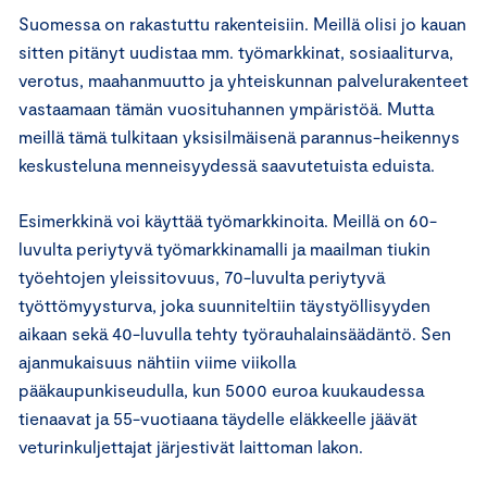
Suomessa on rakastuttu rakenteisiin. Meillä olisi jo kauan
sitten pitänyt uudistaa mm. työmarkkinat, sosiaaliturva,
verotus, maahanmuutto ja yhteiskunnan palvelurakenteet
vastaamaan tämän vuosituhannen ympäristöä. Mutta
meillä tämä tulkitaan yksisilmäisenä parannus-heikennys
keskusteluna menneisyydessä saavutetuista eduista.
Esimerkkinä voi käyttää työmarkkinoita. Meillä on 60-
luvulta periytyvä työmarkkinamalli ja maailman tiukin
työehtojen yleissitovuus, 70-luvulta periytyvä
työttömyysturva, joka suunniteltiin täystyöllisyyden
aikaan sekä 40-luvulla tehty työrauhalainsäädäntö. Sen
ajanmukaisuus nähtiin viime viikolla
pääkaupunkiseudulla, kun 5000 euroa kuukaudessa
tienaavat ja 55-vuotiaana täydelle eläkkeelle jäävät
veturinkuljettajat järjestivät laittoman lakon.