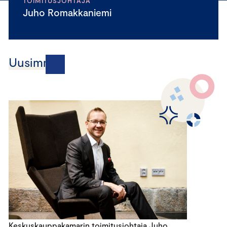
TOIMITUSJOHTAJA
Juho Romakkaniemi
Uusimmat
Keskuskauppakamarin toimitusjohtaja Juho