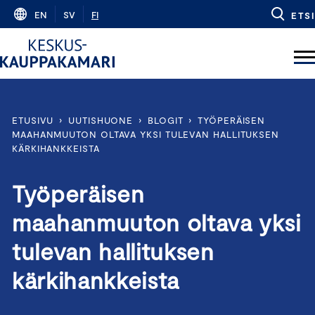
Skip
EN
SV
FI
ETSI
to
content
ETUSIVU
›
UUTISHUONE
›
BLOGIT
›
TYÖPERÄISEN
MAAHANMUUTON OLTAVA YKSI TULEVAN HALLITUKSEN
KÄRKIHANKKEISTA
Työperäisen
maahanmuuton oltava yksi
tulevan hallituksen
kärkihankkeista