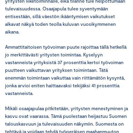
yritysten liiketoiminnalle, eikä tilanne tule helpottumaan
tulevaisuudessa. Osaajapula tulee syventymään
entisestään, sillä väestön ikääntymisen vaikutukset
alkavat näkyä toden teolla kuluvan vuosikymmenen
aikana.
Ammattitaitoisen työvoiman puute rajoittaa tällä hetkellä
jo merkittävästi yritysten toimintaa. Kyselyyn
vastanneista yrityksistä 37 prosenttia kertoi työvoiman
puutteen vaikuttavan yrityksen toimintaan. Tätä
enemmän toimintaan vaikuttaa vain riittämätön kysyntä,
jonka arvioi eniten haittaavaksi tekijäksi 41 prosenttia
vastanneista.
Mikäli osaajapulaa pitkitetään, yritysten menestyminen ja
kasvu ovat vaarassa. Tämä puolestaan heijastuu Suomen
talouskasvuun ja tulevaisuuden näkymiin. Suomesta on
tehtävä ja voidaan tehdä työperäisen maahanmuuton