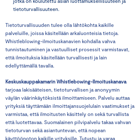
jotka on koulutettu asian luottamuksellisuuteen ja
tietoturvallisuuteen.
Tietoturvallisuuden tulee olla lähtökohta kaikille
palveluille, joissa käsitellään arkaluonteisia tietoja.
Whistleblowing-ilmoituskanavien kohdalla vahva
tunnistautuminen ja vastuulliset prosessit varmistavat,
että ilmoituksia käsitellään turvallisesti ja lain
edellyttämällä tavalla.
Keskuskauppakamarin Whistlebowing-Ilmoituskanava
tarjoaa lakisääteisen, tietoturvallisen ja anonyymin
väylän väärinkäytöksistä ilmoittamiseen. Palvelu auttaa
yrityksiä täyttämään ilmoittajansuojelulain vaatimukset ja
varmistaa, että ilmoitusten käsittely on sekä turvallista
että luotettavaa. Suomalainen pilvipalvelu takaa vahvan
tietoturvan sekä asiantuntevan, että nopean
käyttöönoton kaikille yrityksille. Tutustu ja varaa