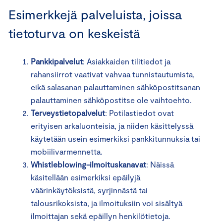
Esimerkkejä palveluista, joissa
tietoturva on keskeistä
Pankkipalvelut
: Asiakkaiden tilitiedot ja
rahansiirrot vaativat vahvaa tunnistautumista,
eikä salasanan palauttaminen sähköpostitsanan
palauttaminen sähköpostitse ole vaihtoehto.
Terveystietopalvelut
: Potilastiedot ovat
erityisen arkaluonteisia, ja niiden käsittelyssä
käytetään usein esimerkiksi pankkitunnuksia tai
mobiilivarmennetta.
Whistleblowing-ilmoituskanavat
: Näissä
käsitellään esimerkiksi epäilyjä
väärinkäytöksistä, syrjinnästä tai
talousrikoksista, ja ilmoituksiin voi sisältyä
ilmoittajan sekä epäillyn henkilötietoja.