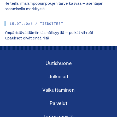
Helteillä ilmalämpöpumppujen tarve kasvaa – asentajan
osaamisella merkitystä
15.07.2026 / TIEDOTTEET
Ympäristöväittämiin täsmällisyyttä – pelkät vihreät
lupaukset eivät enää riitä
Uutishuone
Julkaisut
Vaikuttaminen
Palvelut
Tietoa meistä