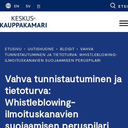
Skip
EN
SV
FI
ETSI
to
content
ETUSIVU
›
UUTISHUONE
›
BLOGIT
›
VAHVA
TUNNISTAUTUMINEN JA TIETOTURVA: WHISTLEBLOWING-
ILMOITUSKANAVIEN SUOJAAMISEN PERUSPILARI
Vahva tunnistautuminen ja
tietoturva:
Whistleblowing-
ilmoituskanavien
suojaamisen peruspilari