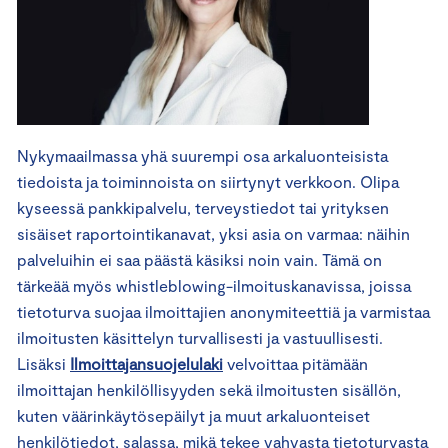
Nykymaailmassa yhä suurempi osa arkaluonteisista
tiedoista ja toiminnoista on siirtynyt verkkoon. Olipa
kyseessä pankkipalvelu, terveystiedot tai yrityksen
sisäiset raportointikanavat, yksi asia on varmaa: näihin
palveluihin ei saa päästä käsiksi noin vain. Tämä on
tärkeää myös whistleblowing-ilmoituskanavissa, joissa
tietoturva suojaa ilmoittajien anonymiteettiä ja varmistaa
ilmoitusten käsittelyn turvallisesti ja vastuullisesti.
Lisäksi
Ilmoittajansuojelulaki
velvoittaa pitämään
ilmoittajan henkilöllisyyden sekä ilmoitusten sisällön,
kuten väärinkäytösepäilyt ja muut arkaluonteiset
henkilötiedot, salassa, mikä tekee vahvasta tietoturvasta