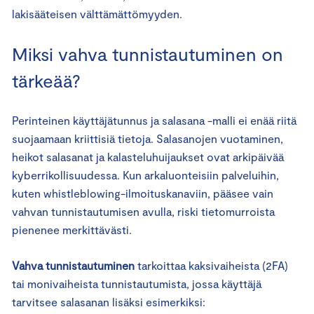
lakisääteisen välttämättömyyden.
Miksi vahva tunnistautuminen on
tärkeää?
Perinteinen käyttäjätunnus ja salasana -malli ei enää riitä
suojaamaan kriittisiä tietoja. Salasanojen vuotaminen,
heikot salasanat ja kalasteluhuijaukset ovat arkipäivää
kyberrikollisuudessa. Kun arkaluonteisiin palveluihin,
kuten whistleblowing-ilmoituskanaviin, pääsee vain
vahvan tunnistautumisen avulla, riski tietomurroista
pienenee merkittävästi.
Vahva tunnistautuminen
tarkoittaa kaksivaiheista (2FA)
tai monivaiheista tunnistautumista, jossa käyttäjä
tarvitsee salasanan lisäksi esimerkiksi: