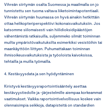
Vihreän siirtymän osalta Suomessa ja maailmalla on jo
tunnistettu sen tuoma valtava liiketoimintapotentiaali.
Vihreän siirtymän huumassa on hyvä ainakin hetkittäin
ottaa helikopteriperspektiivi kokonaisvaikutuksiin. Jos
katsomme siilomaisesti vain hiilidioksidipäästöjen
vähentämistä ratkaisuilla, suljemmeko silmät toiminnan
muilta ympäristövaikutuksilta esimerkiksi vesistöihin tai
maankäyttöön liittyen. Puhumattakaan toiminnan
ihmisoikeusvaikutuksista ja työoloista kaivoksissa,
tehtailla ja muilla työmailla.
4. Kestävyysdata ja sen hyödyntäminen
Kiristyvä kestävyysraportointisääntely asettaa
kestävyystiedolle ja -järjestelmille aiempaa korkeammat
vaatimukset. Vaikka raportointivelvollisuus koskee vain
olennaisimpia seikkoja, datapisteitä on standardien