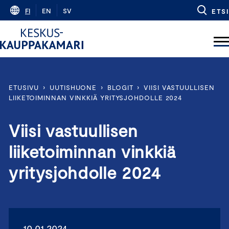
Skip
FI
EN
SV
ETSI
to
content
ETUSIVU
›
UUTISHUONE
›
BLOGIT
›
VIISI VASTUULLISEN
LIIKETOIMINNAN VINKKIÄ YRITYSJOHDOLLE 2024
Viisi vastuullisen
liiketoiminnan vinkkiä
yritysjohdolle 2024
10.01.2024