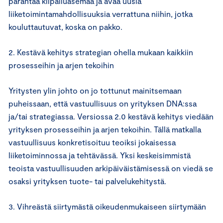
parantaa kilpailuasemaa ja avaa uusia
liiketoimintamahdollisuuksia verrattuna niihin, jotka
kouluttautuvat, koska on pakko.
2. Kestävä kehitys strategian ohella mukaan kaikkiin
prosesseihin ja arjen tekoihin
Yritysten ylin johto on jo tottunut mainitsemaan
puheissaan, että vastuullisuus on yrityksen DNA:ssa
ja/tai strategiassa. Versiossa 2.0 kestävä kehitys viedään
yrityksen prosesseihin ja arjen tekoihin. Tällä matkalla
vastuullisuus konkretisoituu teoiksi jokaisessa
liiketoiminnossa ja tehtävässä. Yksi keskeisimmistä
teoista vastuullisuuden arkipäiväistämisessä on viedä se
osaksi yrityksen tuote- tai palvelukehitystä.
3. Vihreästä siirtymästä oikeudenmukaiseen siirtymään