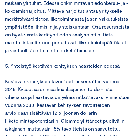
mukaan yli tuhat. Edessä onkin mittava tiedonkeruu- ja -
kokoamisharjoitus. Mittava harjoitus antaa yritykselle
merkittävästi tietoa liiketoiminnasta ja sen vaikutuksista
ympäristöön, ihmisiin ja yhteiskuntaan. Osa resursseista
on hyvä varata kerätyn tiedon analysointiin. Data
mahdollistaa tietoon perustuvat liiketoimintapäätökset
ja vastuullisten toimintojen kehittämisen.
5. Yhteistyö kestävän kehityksen haasteiden edessä
Kestävän kehityksen tavoitteet lanseerattiin vuonna
2015. Kyseessä on maailmanlaajuinen to do -lista
viheliäisiä ja haastavia ongelmia ratkottavaksi viimeistään
vuonna 2030. Kestävän kehityksen tavoitteiden
arvioidaan sisältävän 12 biljoonan dollarin
liiketoimintapotentiaalin. Olemme ylittäneet puolivälin
aikajanan, mutta vain 15% tavoitteista on saavutettu.