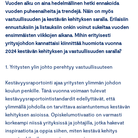
Vuoden alku on aina hedelmällinen hetki ennakoida
vuoden puheenaiheita ja trendejä. Näin on myös
vastuullisuuden ja kestävän kehityksen saralla. Erilaisiin
ennustuksiin ja listauksiin onkin voinut sukeltaa vuoden
ensimmäisten viikkojen aikana. Mihin erityisesti
yritysjohdon kannattaisi kiinnittää huomiota vuonna
2024 kestävän kehityksen ja vastuullisuuden saralla?
1. Yritysten ylin johto perehtyy vastuullisuuteen
Kestävyysraportointi ajaa yritysten ylimmän johdon
koulun penkille. Tänä vuonna voimaan tulevat
kestävyysraportointistandardit edellyttävät, että
ylimmällä johdolla on tarvittava asiantuntemus kestävän
kehityksen asioissa. Opiskelumotivaatio on varmasti
korkeampi niissä yrityksissä ja johtajilla, jotka hakevat
inspiraatiota ja oppia siihen, miten kestävä kehitys