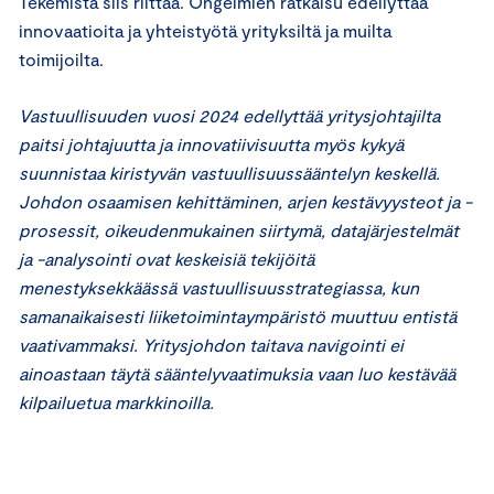
Tekemistä siis riittää. Ongelmien ratkaisu edellyttää
innovaatioita ja yhteistyötä yrityksiltä ja muilta
toimijoilta.
Vastuullisuuden vuosi 2024 edellyttää yritysjohtajilta
paitsi johtajuutta ja innovatiivisuutta myös kykyä
suunnistaa kiristyvän vastuullisuussääntelyn keskellä.
Johdon osaamisen kehittäminen, arjen kestävyysteot ja -
prosessit, oikeudenmukainen siirtymä, datajärjestelmät
ja -analysointi ovat keskeisiä tekijöitä
menestyksekkäässä vastuullisuusstrategiassa, kun
samanaikaisesti liiketoimintaympäristö muuttuu entistä
vaativammaksi. Yritysjohdon taitava navigointi ei
ainoastaan täytä sääntelyvaatimuksia vaan luo kestävää
kilpailuetua markkinoilla.