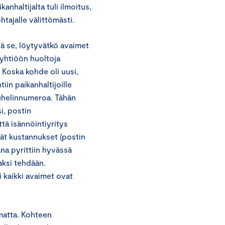
nhaltijalta tuli ilmoitus,
htajalle välittömästi.
vä se, löytyvätkö avaimet
eyhtiöön huoltoja
. Koska kohde oli uusi,
iin paikanhaltijoille
 puhelinnumeroa. Tähän
i, postin
ttä isännöintiyritys
yvät kustannukset (postin
ana pyrittiin hyvässä
aksi tehdään.
 kaikki avaimet ovat
amatta. Kohteen