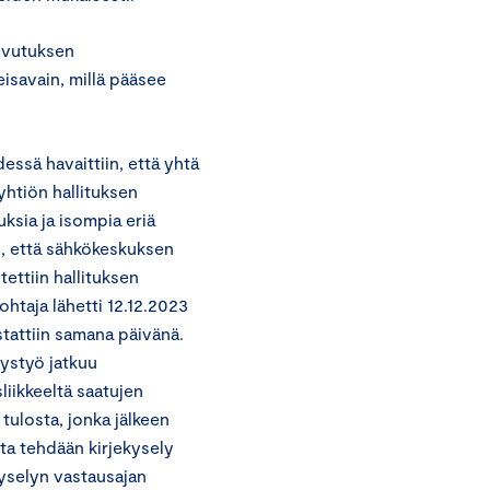
ovutuksen
eisavain, millä pääsee
dessä havaittiin, että yhtä
 yhtiön hallituksen
uksia ja isompia eriä
i, että sähkökeskuksen
tettiin hallituksen
htaja lähetti 12.12.2023
stattiin samana päivänä.
tystyö jatkuu
liikkeeltä saatujen
 tulosta, jonka jälkeen
sta tehdään kirjekysely
 Kyselyn vastausajan