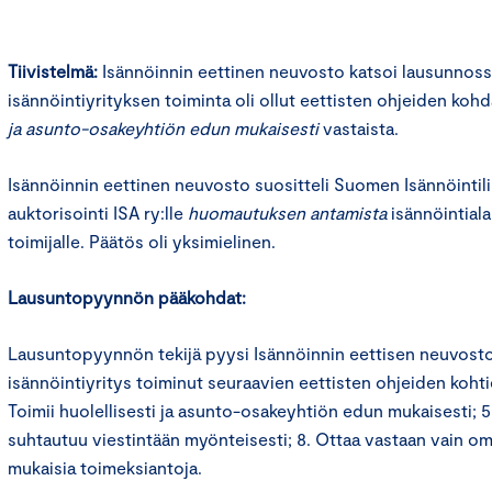
Tiivistelmä:
Isännöinnin eettinen neuvosto katsoi lausunnoss
isännöintiyrityksen toiminta oli ollut eettisten ohjeiden kohd
ja asunto-osakeyhtiön edun mukaisesti
vastaista.
Isännöinnin eettinen neuvosto suositteli Suomen Isännöintiliit
auktorisointi ISA ry:lle
huomautuksen antamista
isännöintial
toimijalle. Päätös oli yksimielinen.
Lausuntopyynnön pääkohdat:
Lausuntopyynnön tekijä pyysi Isännöinnin eettisen neuvosto
isännöintiyritys toiminut seuraavien eettisten ohjeiden kohtien
Toimii huolellisesti ja asunto-osakeyhtiön edun mukaisesti; 5
suhtautuu viestintään myönteisesti; 8. Ottaa vastaan vain om
mukaisia toimeksiantoja.