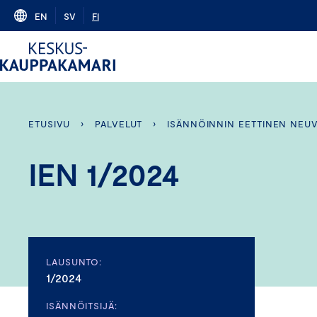
Skip
EN
SV
FI
to
content
ETUSIVU
›
PALVELUT
›
ISÄNNÖINNIN EETTINEN NEU
IEN 1/2024
LAUSUNTO:
1/2024
ISÄNNÖITSIJÄ: