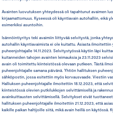
Avainten luovutuksen yhteydessä oli tapahtunut avaimen lu
kirjaamattomuus. Kyseessä oli käyntiavain autohalliin, eikä yl
esimerkiksi asuntoihin.
Isännöintiyritys teki avaimiin liittyvää selvitystä, jonka yhtey
autohallin käyntiavaimista ei ole kuitattu. Asiasta ilmoitettiin
puheenjohtajalle 14.11.2023. Selvitystyössä käytiin läpi kuitta
kuitanneiden tahojen avainten leimauksia ja 23.11.2023 selvis
avain oli toimitettu kiinteistössä olevaan putkeen. Tästä ilmoi
puheenjohtajalle samana päivänä. Yhtiön hallituksen puheenjo
sähköpostin, jossa esitettiin myös korvausvaade. Viestiin va
Halliuksen puheenjohtajalle ilmoitettiin 18.12.2023, että selvi
kiinteistössä olevien putkilukkojen selvittämisellä ja rakennus
avainkuittausten selvittämisellä. Selvitykset eivät tuottaneet
hallituksen puheenjohtajalle ilmoitettiin 21.12.2023, että asia
kaikille paikan haltijoille siitä, mikä avain heillä on käytössä.