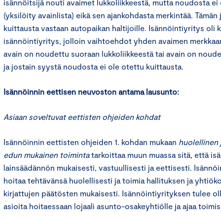
isännöitsijä nouti avaimet lukkoliikkeestä, mutta noudosta ei o
(yksilöity avainlista) eikä sen ajankohdasta merkintää. Tämän 
kuittausta vastaan autopaikan haltijoille. Isännöintiyritys o
isännöintiyritys, jolloin vaihtoehdot yhden avaimen merkka
avain on noudettu suoraan lukkoliikkeestä tai avain on noude
ja jostain syystä noudosta ei ole otettu kuittausta.
Isännöinnin eettisen neuvoston antama lausunto:
Asiaan soveltuvat eettisten ohjeiden kohdat
Isännöinnin eettisten ohjeiden 1. kohdan mukaan
huolellinen
edun mukainen toiminta
tarkoittaa muun muassa sitä, että isä
lainsäädännön mukaisesti, vastuullisesti ja eettisesti. Isännö
hoitaa tehtävänsä huolellisesti ja toimia hallituksen ja yhtiö
kirjattujen päätösten mukaisesti. Isännöintiyrityksen tulee o
asioita hoitaessaan lojaali asunto-osakeyhtiölle ja ajaa toimi