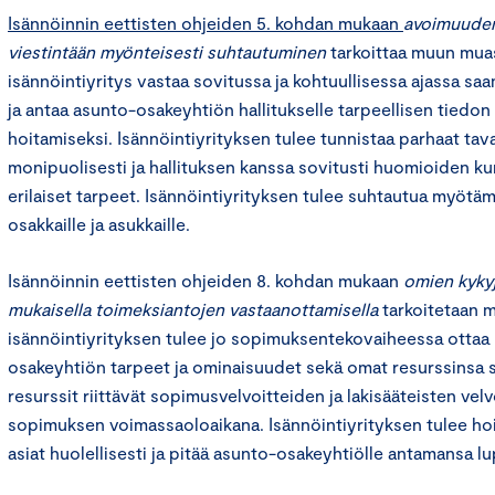
Isännöinnin eettisten ohjeiden 5. kohdan mukaan
avoimuuden
viestintään myönteisesti suhtautuminen
tarkoittaa muun muas
isännöintiyritys vastaa sovitussa ja kohtuullisessa ajassa sa
ja antaa asunto-osakeyhtiön hallitukselle tarpeellisen tiedon
hoitamiseksi. Isännöintiyrityksen tulee tunnistaa parhaat tava
monipuolisesti ja hallituksen kanssa sovitusti huomioiden k
erilaiset tarpeet. Isännöintiyrityksen tulee suhtautua myötämi
osakkaille ja asukkaille.
Isännöinnin eettisten ohjeiden 8. kohdan mukaan
omien kykyj
mukaisella toimeksiantojen vastaanottamisella
tarkoitetaan m
isännöintiyrityksen tulee jo sopimuksentekovaiheessa otta
osakeyhtiön tarpeet ja ominaisuudet sekä omat resurssinsa se
resurssit riittävät sopimusvelvoitteiden ja lakisääteisten ve
sopimuksen voimassaoloaikana. Isännöintiyrityksen tulee ho
asiat huolellisesti ja pitää asunto-osakeyhtiölle antamansa l