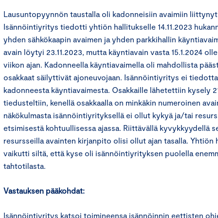
Lausuntopyynnön taustalla oli kadonneisiin avaimiin liittynyt r
Isännöintiyritys tiedotti yhtiön hallitukselle 14.11.2023 hukan
yhden sähkökaapin avaimen ja yhden parkkihallin käyntiava
avain löytyi 23.11.2023, mutta käyntiavain vasta 15.1.2024 ol
viikon ajan. Kadonneella käyntiavaimella oli mahdollista päästä
osakkaat säilyttivät ajoneuvojaan. Isännöintiyritys ei tiedott
kadonneesta käyntiavaimesta. Osakkaille lähetettiin kysely 2
tiedusteltiin, kenellä osakkaalla on minkäkin numeroinen avai
näkökulmasta isännöintiyrityksellä ei ollut kykyä ja/tai resur
etsimisestä kohtuullisessa ajassa. Riittävällä kyvykkyydellä s
resursseilla avainten kirjanpito olisi ollut ajan tasalla. Yhtiö
vaikutti siltä, että kyse oli isännöintiyrityksen puolella ene
tahtotilasta.
Vastauksen pääkohdat:
Isännöintiyritys katsoi toimineensa isännöinnin eettisten oh