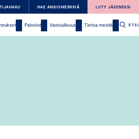
TIJAHAKU
HAE ANSIOMERKKIÄ
LIITY JÄSENEKSI
nnukset
Palvelut
Vastuullisuus
Tietoa meistä
ETSI