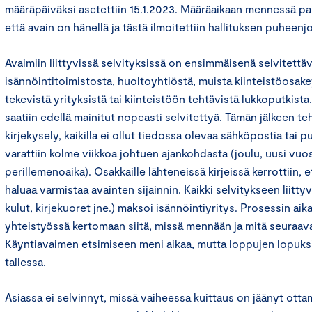
määräpäiväksi asetettiin 15.1.2023. Määräaikaan mennessä paika
että avain on hänellä ja tästä ilmoitettiin hallituksen puheenjo
Avaimiin liittyvissä selvityksissä on ensimmäisenä selvitettä
isännöintitoimistosta, huoltoyhtiöstä, muista kiinteistöosak
tekevistä yrityksistä tai kiinteistöön tehtävistä lukkoputkista
saatiin edellä mainitut nopeasti selvitettyä. Tämän jälkeen teht
kirjekysely, kaikilla ei ollut tiedossa olevaa sähköpostia tai
varattiin kolme viikkoa johtuen ajankohdasta (joulu, uusi vuos
perillemenoaika). Osakkaille lähteneissä kirjeissä kerrottiin, e
haluaa varmistaa avainten sijainnin. Kaikki selvitykseen liitt
kulut, kirjekuoret jne.) maksoi isännöintiyritys. Prosessin aik
yhteistyössä kertomaan siitä, missä mennään ja mitä seuraav
Käyntiavaimen etsimiseen meni aikaa, mutta loppujen lopuksi
tallessa.
Asiassa ei selvinnyt, missä vaiheessa kuittaus on jäänyt ott