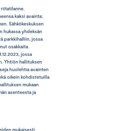
iitatilanne.
neensa kaksi avainta;
imen. Sähkökeskuksen
len hukassa yhdeksän
 parkkihalliin, jossa
anut osakkaita
1.12.2023, jossa
n. Yhtiön hallituksen
sseja huolehtia avainten
ekä oikein kohdistetuilla
n hallituksen mukaan
mmän asenteesta ja
jeiden mukaisesti.