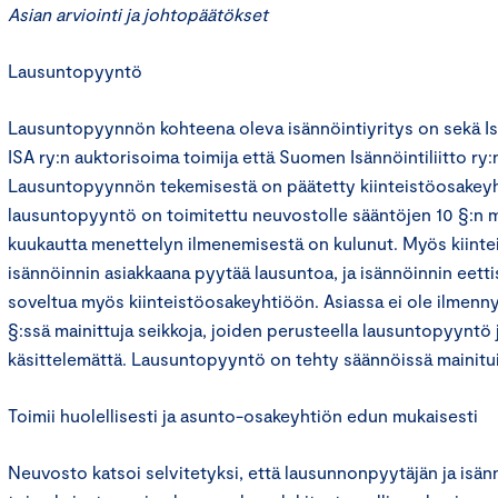
Asian arviointi ja johtopäätökset
Lausuntopyyntö
Lausuntopyynnön kohteena oleva isännöintiyritys on sekä Is
ISA ry:n auktorisoima toimija että Suomen Isännöintiliitto ry:
Lausuntopyynnön tekemisestä on päätetty kiinteistöosakeyht
lausuntopyyntö on toimitettu neuvostolle sääntöjen 10 §:n m
kuukautta menettelyn ilmenemisestä on kulunut. Myös kiinte
isännöinnin asiakkaana pyytää lausuntoa, ja isännöinnin eett
soveltua myös kiinteistöosakeyhtiöön. Asiassa ei ole ilmenn
§:ssä mainittuja seikkoja, joiden perusteella lausuntopyyntö j
käsittelemättä. Lausuntopyyntö on tehty säännöissä mainitui
Toimii huolellisesti ja asunto-osakeyhtiön edun mukaisesti
Neuvosto katsoi selvitetyksi, että lausunnonpyytäjän ja isän