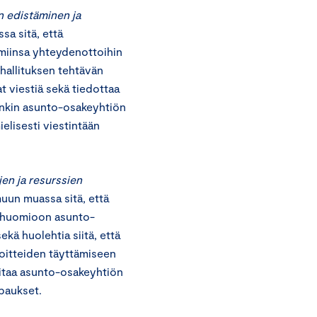
 edistäminen ja
sa sitä, että
amiinsa yhteydenottoihin
 hallituksen tehtävän
t viestiä sekä tiedottaa
unkin asunto-osakeyhtiön
elisesti viestintään
en ja resurssien
uun muassa sitä, että
a huomioon asunto-
kä huolehtia siitä, että
lvoitteiden täyttämiseen
itaa asunto-osakeyhtiön
upaukset.