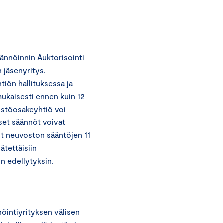
ännöinnin Auktorisointi
n jäsenyritys.
iön hallituksessa ja
ukaisesti ennen kuin 12
istöosakeyhtiö voi
iset säännöt voivat
yt neuvoston sääntöjen 11
ätettäisiin
n edellytyksin.
nöintiyrityksen välisen