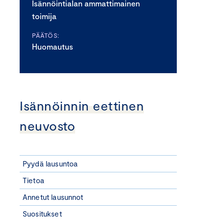
Isännöintialan ammattimainen
toimija
PÄÄTÖS:
Huomautus
Isännöinnin eettinen
neuvosto
Pyydä lausuntoa
Tietoa
Annetut lausunnot
Suositukset