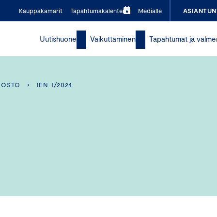
Kauppakamarit
Tapahtumakalenteri
Medialle
ASIANTUN
Uutishuone
Vaikuttaminen
Tapahtumat ja valme
VOSTO
›
IEN 1/2024