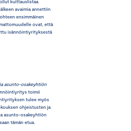
llut kuittauslistaa
jälkeen avaimia annettiin
li kohteen ensimmäinen
amattomuudelle ovat, että
ttu isännöintiyrityksestä
 ja asunto-osakeyhtiön
nnöintiyritys toimii
intiyrityksen tulee myös
kokouksen ohjeistusten ja
lla asunto-osakeyhtiön
ssaan tämän etua.