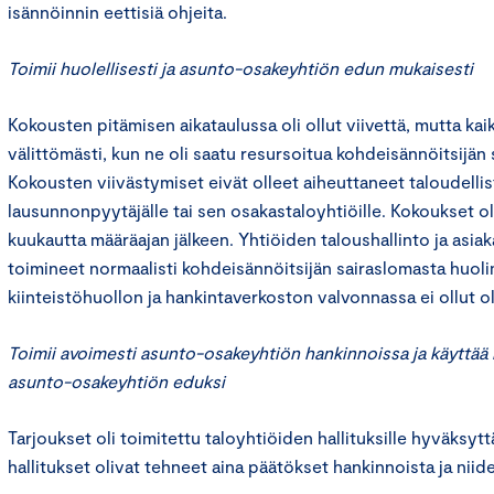
isännöinnin eettisiä ohjeita.
Toimii huolellisesti ja asunto-osakeyhtiön edun mukaisesti
Kokousten pitämisen aikataulussa oli ollut viivettä, mutta kai
välittömästi, kun ne oli saatu resursoitua kohdeisännöitsijän
Kokousten viivästymiset eivät olleet aiheuttaneet taloudelli
lausunnonpyytäjälle tai sen osakastaloyhtiöille. Kokoukset ol
kuukautta määräajan jälkeen. Yhtiöiden taloushallinto ja asiak
toimineet normaalisti kohdeisännöitsijän sairaslomasta huol
kiinteistöhuollon ja hankintaverkoston valvonnassa ei ollut ol
Toimii avoimesti asunto-osakeyhtiön hankinnoissa ja käyttää
asunto-osakeyhtiön eduksi
Tarjoukset oli toimitettu taloyhtiöiden hallituksille hyväksytt
hallitukset olivat tehneet aina päätökset hankinnoista ja niide