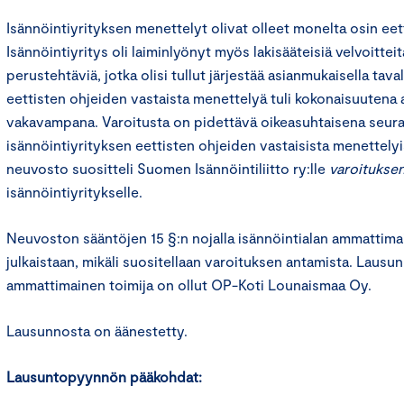
Isännöintiyrityksen menettelyt olivat olleet monelta osin eet
Isännöintiyritys oli laiminlyönyt myös lakisääteisiä velvoittei
perustehtäviä, jotka olisi tullut järjestää asianmukaisella tava
eettisten ohjeiden vastaista menettelyä tuli kokonaisuutena a
vakavampana. Varoitusta on pidettävä oikeasuhtaisena seu
isännöintiyrityksen eettisten ohjeiden vastaisista menettelyi
neuvosto suositteli Suomen Isännöintiliitto ry:lle
varoitukse
isännöintiyritykselle.
Neuvoston sääntöjen 15 §:n nojalla isännöintialan ammattima
julkaistaan, mikäli suositellaan varoituksen antamista. Lausu
ammattimainen toimija on ollut OP-Koti Lounaismaa Oy.
Lausunnosta on äänestetty.
Lausuntopyynnön pääkohdat: