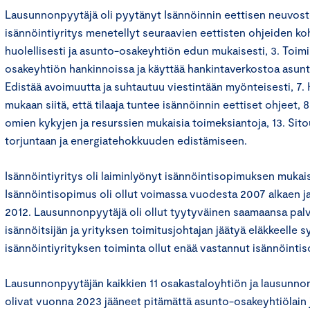
Lausunnonpyytäjä oli pyytänyt Isännöinnin eettisen neuvosto
isännöintiyritys menetellyt seuraavien eettisten ohjeiden koht
huolellisesti ja asunto-osakeyhtiön edun mukaisesti, 3. Toim
osakeyhtiön hankinnoissa ja käyttää hankintaverkostoa asunt
Edistää avoimuutta ja suhtautuu viestintään myönteisesti, 7.
mukaan siitä, että tilaaja tuntee isännöinnin eettiset ohjeet, 
omien kykyjen ja resurssien mukaisia toimeksiantoja, 13. Si
torjuntaan ja energiatehokkuuden edistämiseen.
Isännöintiyritys oli laiminlyönyt isännöintisopimuksen mukais
Isännöintisopimus oli ollut voimassa vuodesta 2007 alkaen ja
2012. Lausunnonpyytäjä oli ollut tyytyväinen saamaansa pal
isännöitsijän ja yrityksen toimitusjohtajan jäätyä eläkkeelle s
isännöintiyrityksen toiminta ollut enää vastannut isännöint
Lausunnonpyytäjän kaikkien 11 osakastaloyhtiön ja lausunn
olivat vuonna 2023 jääneet pitämättä asunto-osakeyhtiölain j