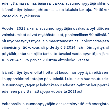
edellyttämässä määräajassa, vaikka lausunnonpyytäjä olikin 
isännöintiyrityksen johtoon asiasta lukuisia kertoja. Yhtiöko
vasta elo-syyskuussa.
Vuoden 2023 aikana lausunnonpyytäjän osakastaloyhtiöiden
valmistumiset olivat myöhästelleet, pahimmillaan 90 päivää.
oli myöhästynyt myös lain määrittämästä esilläolomääräajas
viimeisin yhtiökokous oli pidetty 6.3.2024. Isännöintiyritys o
pöytäkirjantarkastajille tarkastettavaksi vasta pyyntöjen jä
10.6.2024 eli 96 päivän kuluttua yhtiökokouksesta.
Isännöintiyritys ei ollut hoitanut lausunnonpyytäjän eikä se
kaupparekisteritietojen päivityksiä. Lukuisista huomautuksis
lausunnonpyytäjän ja kahdeksan osakastaloyhtiön kauppareki
edelleen päivittämättä jopa vuodelta 2021 asti.
Valtaosalla lausunnonpyytäjän osakastaloyhtiöistä energiato