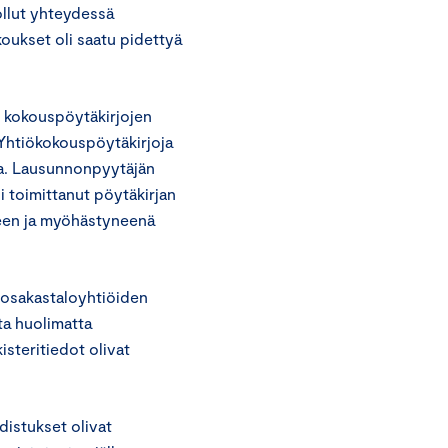
ollut yhteydessä
koukset oli saatu pidettyä
 kokouspöytäkirjojen
 Yhtiökokouspöytäkirjoja
ta. Lausunnonpyytäjän
li toimittanut pöytäkirjan
lkeen ja myöhästyneenä
n osakastaloyhtiöiden
ta huolimatta
steritiedot olivat
distukset olivat