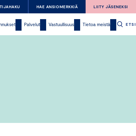
TIJAHAKU
HAE ANSIOMERKKIÄ
LIITY JÄSENEKSI
nnukset
Palvelut
Vastuullisuus
Tietoa meistä
ETSI