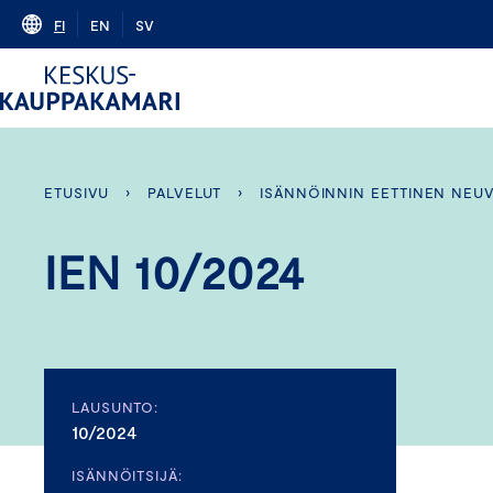
Skip
FI
EN
SV
to
content
ETUSIVU
›
PALVELUT
›
ISÄNNÖINNIN EETTINEN NEU
IEN 10/2024
LAUSUNTO:
10/2024
ISÄNNÖITSIJÄ: