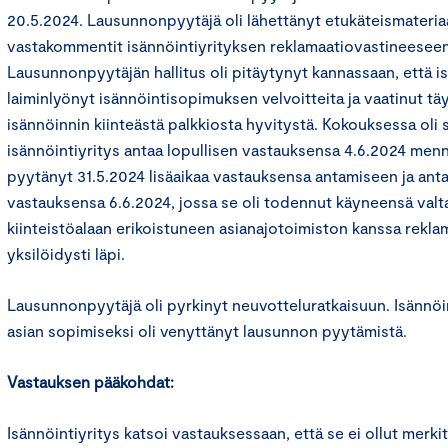
20.5.2024. Lausunnonpyytäjä oli lähettänyt etukäteismateriaal
vastakommentit isännöintiyrityksen reklamaatiovastineeseen
Lausunnonpyytäjän hallitus oli pitäytynyt kannassaan, että is
laiminlyönyt isännöintisopimuksen velvoitteita ja vaatinut t
isännöinnin kiinteästä palkkiosta hyvitystä. Kokouksessa oli s
isännöintiyritys antaa lopullisen vastauksensa 4.6.2024 menne
pyytänyt 31.5.2024 lisäaikaa vastauksensa antamiseen ja anta
vastauksensa 6.6.2024, jossa se oli todennut käyneensä valt
kiinteistöalaan erikoistuneen asianajotoimiston kanssa rekl
yksilöidysti läpi.
Lausunnonpyytäjä oli pyrkinyt neuvotteluratkaisuun. Isännöin
asian sopimiseksi oli venyttänyt lausunnon pyytämistä.
Vastauksen pääkohdat:
Isännöintiyritys katsoi vastauksessaan, että se ei ollut merkit