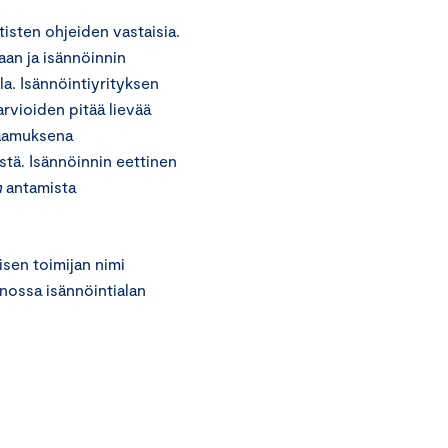
tisten ohjeiden vastaisia.
taan ja isännöinnin
lla. Isännöintiyrityksen
rvioiden pitää lievää
raamuksena
stä. Isännöinnin eettinen
n
antamista
isen toimijan nimi
nnossa isännöintialan