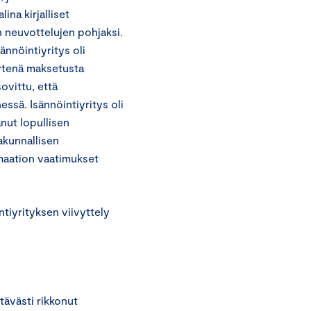
ina kirjalliset
 neuvottelujen pohjaksi.
ännöintiyritys oli
äytenä maksetusta
ovittu, että
ssä. Isännöintiyritys oli
nut lopullisen
akunnallisen
amaation vaatimukset
tiyrityksen viivyttely
tävästi rikkonut