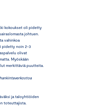
kki kokoukset oli pidetty
 sairaslomasta johtuen.
sta vahinkoa
i pidetty noin 2-3
aspalvelu olivat
imatta. Myöskään
lut merkittäviä puutteita.
 hankintaverkostoa
äväksi ja taloyhtiöiden
n toteuttajista.