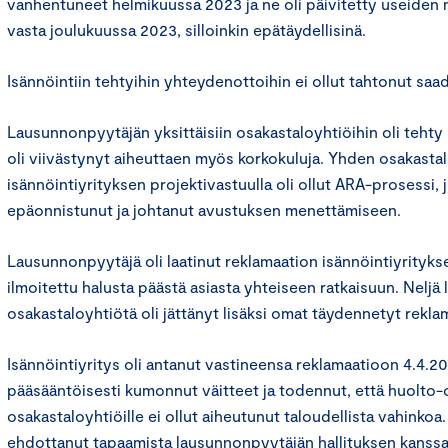
vanhentuneet helmikuussa 2023 ja ne oli päivitetty useiden 
vasta joulukuussa 2023, silloinkin epätäydellisinä.
Isännöintiin tehtyihin yhteydenottoihin ei ollut tahtonut saa
Lausunnonpyytäjän yksittäisiin osakastaloyhtiöihin oli tehty
oli viivästynyt aiheuttaen myös korkokuluja. Yhden osakasta
isännöintiyrityksen projektivastuulla oli ollut ARA-prosessi, j
epäonnistunut ja johtanut avustuksen menettämiseen.
Lausunnonpyytäjä oli laatinut reklamaation isännöintiyritykse
ilmoitettu halusta päästä asiasta yhteiseen ratkaisuun. Nelj
osakastaloyhtiötä oli jättänyt lisäksi omat täydennetyt rekla
Isännöintiyritys oli antanut vastineensa reklamaatioon 4.4.202
pääsääntöisesti kumonnut väitteet ja todennut, että huolto-o
osakastaloyhtiöille ei ollut aiheutunut taloudellista vahinkoa.
ehdottanut tapaamista lausunnonpyytäjän hallituksen kanssa,