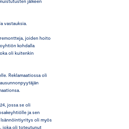
muistutusten jälkeen
da vastauksia.
 remontteja, joiden hoito
loyhtiön kohdalla
oka oli kuitenkin
lle. Reklamaatiossa oli
ä lausunnonpyytäjän
maationsa.
4, jossa se oli
sakeyhtiölle ja sen
 Isännöintiyritys oli myös
 joka oli toteutunut