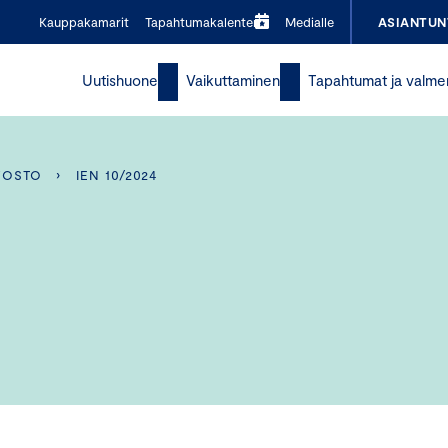
Kauppakamarit
Tapahtumakalenteri
Medialle
ASIANTUN
Uutishuone
Vaikuttaminen
Tapahtumat ja valme
VOSTO
›
IEN 10/2024