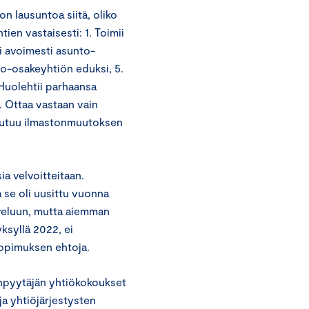
n lausuntoa siitä, oliko
ien vastaisesti: 1. Toimii
ii avoimesti asunto-
o-osakeyhtiön eduksi, 5.
 Huolehtii parhaansa
8. Ottaa vastaan vain
toutuu ilmastonmuutoksen
ia velvoitteitaan.
 se oli uusittu vuonna
veluun, mutta aiemman
yksyllä 2022, ei
isopimuksen ehtoja.
onpyytäjän yhtiökokoukset
a yhtiöjärjestysten