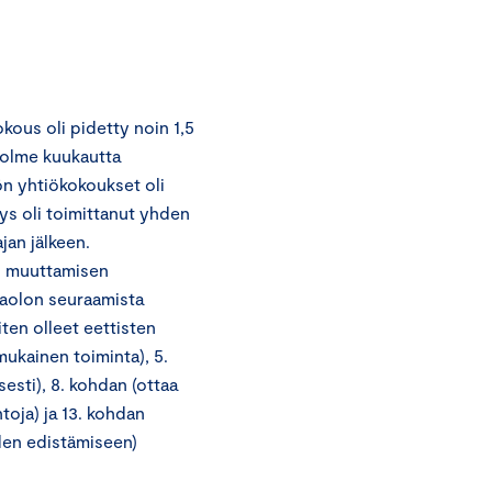
kous oli pidetty noin 1,5
 kolme kuukautta
ön yhtiökokoukset oli
tys oli toimittanut yhden
jan jälkeen.
en muuttamisen
saolon seuraamista
ten olleet eettisten
ukainen toiminta), 5.
esti), 8. kohdan (ottaa
toja) ja 13. kohdan
den edistämiseen)