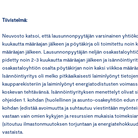
Tiivistelmä:
Neuvosto katsoi, että lausunnonpyytäjän varsinainen yhtiöko
kuukautta määräajan jälkeen ja pöytäkirja oli toimitettu noin
määräajan jälkeen. Lausunnonpyytäjän neljän osakastaloyhti
pidetty noin 2-3 kuukautta määräajan jälkeen ja isännöintiyri
osakastaloyhtiön osalta pöytäkirjan noin kaksi viikkoa määräa
Isännöintiyritys oli melko pitkäaikaisesti laiminlyönyt tietoj
kaupparekisteriin ja laiminlyönyt energiatodistusten voimas
koskevan tehtävänsä. Isännöintiyrityksen menettelyt olivat si
ohjeiden 1. kohdan (huolellinen ja asunto-osakeyhtiön edun m
kohdan (edistää avoimuutta ja suhtautuu viestintään myönteis
vastaan vain omien kykyjen ja resurssien mukaisia toimeksian
(sitoutuu ilmastonmuutoksen torjuntaan ja energiatehokkuu
vastaista.