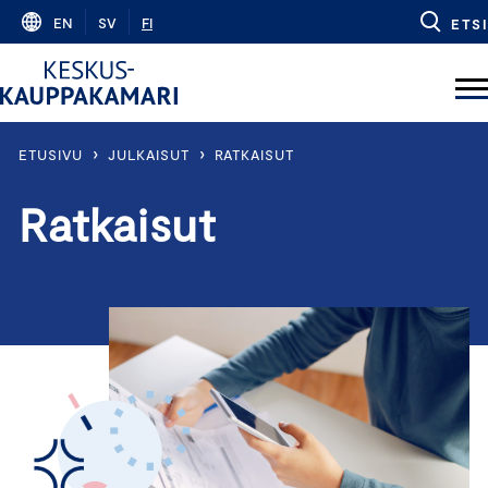
Skip
EN
SV
FI
ETSI
to
content
›
›
ETUSIVU
JULKAISUT
RATKAISUT
Ratkaisut