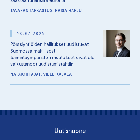
säästää tuhansilta euroilta
TAVARANTARKASTUS, RAISA HARJU
23.07.2026
Pörssiyhtiöiden hallitukset uudistuvat
Suomessa maltillisesti –
toimintaympäristön muutokset eivät ole
vaikuttaneet uudistumistahtiin
NAISJOHTAJAT, VILLE KAJALA
Uutishuone