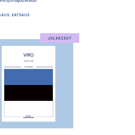
eenjohtajuuskausi
SAUS, KATSAUS
JULKAISUT