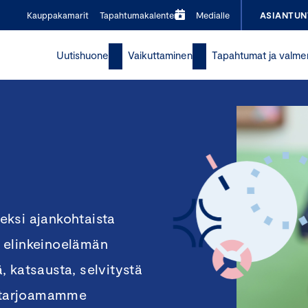
Kauppakamarit
Tapahtumakalenteri
Medialle
ASIANTUN
Uutishuone
Vaikuttaminen
Tapahtumat ja valme
eksi ajankohtaista
ja elinkeinoelämän
 katsausta, selvitystä
i tarjoamamme