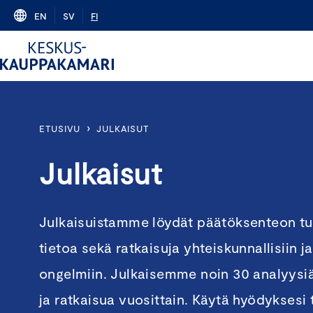
Skip
EN
SV
FI
to
content
›
ETUSIVU
JULKAISUT
Julkaisut
Julkaisuistamme löydät päätöksenteon tu
tietoa sekä ratkaisuja yhteiskunnallisiin 
ongelmiin. Julkaisemme noin 30 analyysiä,
ja ratkaisua vuosittain. Käytä hyödykses