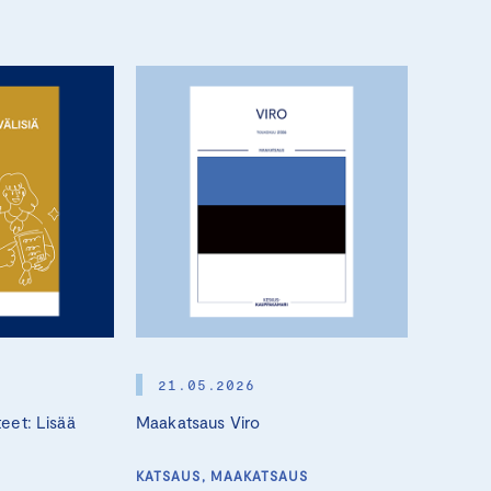
21.05.2026
05.0
teet: Lisää
Maakatsaus Viro
Talousk
KATSAUS, MAAKATSAUS
TALOUS