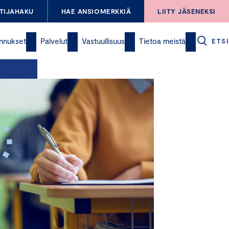
TIJAHAKU
HAE ANSIOMERKKIÄ
LIITY JÄSENEKSI
nnukset
Palvelut
Vastuullisuus
Tietoa meistä
ETSI