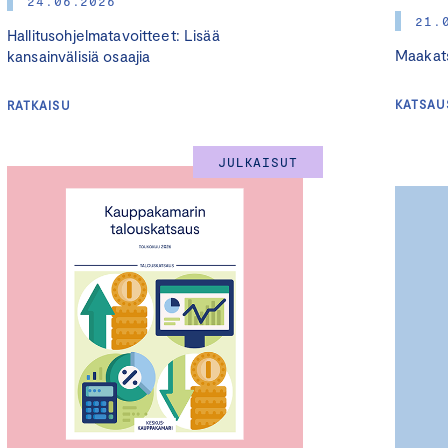
24.06.2026
21.
Hallitusohjelmatavoitteet: Lisää
Maakats
kansainvälisiä osaajia
KATSAU
RATKAISU
JULKAISUT