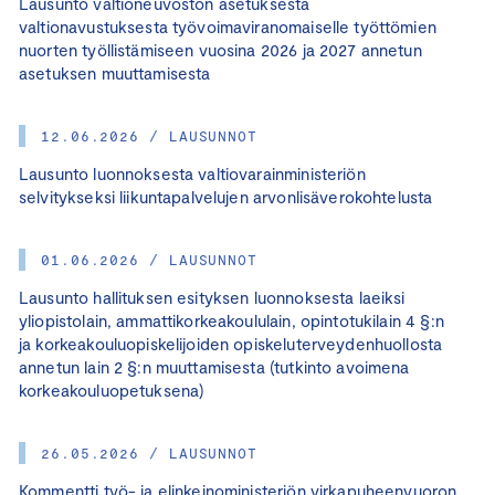
Lausunto valtioneuvoston asetuksesta
valtionavustuksesta työvoimaviranomaiselle työttömien
nuorten työllistämiseen vuosina 2026 ja 2027 annetun
asetuksen muuttamisesta
12.06.2026 / LAUSUNNOT
Lausunto luonnoksesta valtiovarainministeriön
selvitykseksi liikuntapalvelujen arvonlisäverokohtelusta
01.06.2026 / LAUSUNNOT
Lausunto hallituksen esityksen luonnoksesta laeiksi
yliopistolain, ammattikorkeakoululain, opintotukilain 4 §:n
ja korkeakouluopiskelijoiden opiskeluterveydenhuollosta
annetun lain 2 §:n muuttamisesta (tutkinto avoimena
korkeakouluopetuksena)
26.05.2026 / LAUSUNNOT
Kommentti työ- ja elinkeinoministeriön virkapuheenvuoron