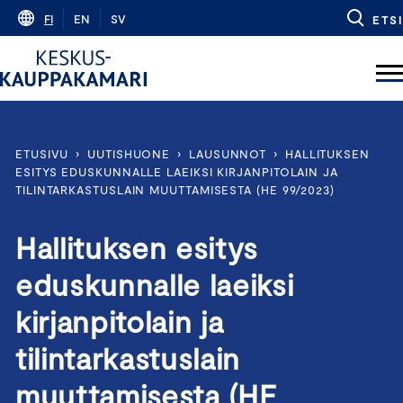
Skip
FI
EN
SV
ETSI
to
content
ETUSIVU
›
UUTISHUONE
›
LAUSUNNOT
›
HALLITUKSEN
ESITYS EDUSKUNNALLE LAEIKSI KIRJANPITOLAIN JA
TILINTARKASTUSLAIN MUUTTAMISESTA (HE 99/2023)
Hallituksen esitys
eduskunnalle laeiksi
kirjanpitolain ja
tilintarkastuslain
muuttamisesta (HE