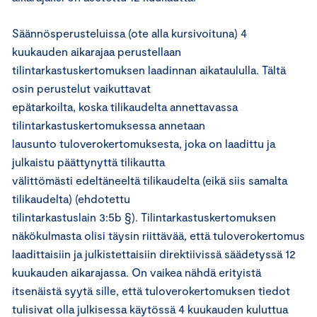
Säännösperusteluissa (ote alla kursivoituna) 4
kuukauden aikarajaa perustellaan
tilintarkastuskertomuksen laadinnan aikataululla. Tältä
osin perustelut vaikuttavat
epätarkoilta, koska tilikaudelta annettavassa
tilintarkastuskertomuksessa annetaan
lausunto tuloverokertomuksesta, joka on laadittu ja
julkaistu päättynyttä tilikautta
välittömästi edeltäneeltä tilikaudelta (eikä siis samalta
tilikaudelta) (ehdotettu
tilintarkastuslain 3:5b §). Tilintarkastuskertomuksen
näkökulmasta olisi täysin riittävää, että tuloverokertomus
laadittaisiin ja julkistettaisiin direktiivissä säädetyssä 12
kuukauden aikarajassa. On vaikea nähdä erityistä
itsenäistä syytä sille, että tuloverokertomuksen tiedot
tulisivat olla julkisessa käytössä 4 kuukauden kuluttua