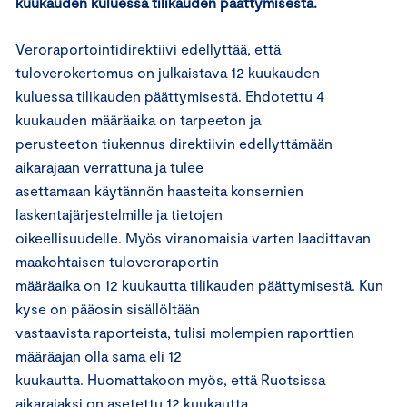
kuukauden kuluessa tilikauden päättymisestä.
Veroraportointidirektiivi edellyttää, että
tuloverokertomus on julkaistava 12 kuukauden
kuluessa tilikauden päättymisestä. Ehdotettu 4
kuukauden määräaika on tarpeeton ja
perusteeton tiukennus direktiivin edellyttämään
aikarajaan verrattuna ja tulee
asettamaan käytännön haasteita konsernien
laskentajärjestelmille ja tietojen
oikeellisuudelle. Myös viranomaisia varten laadittavan
maakohtaisen tuloveroraportin
määräaika on 12 kuukautta tilikauden päättymisestä. Kun
kyse on pääosin sisällöltään
vastaavista raporteista, tulisi molempien raporttien
määräajan olla sama eli 12
kuukautta. Huomattakoon myös, että Ruotsissa
aikarajaksi on asetettu 12 kuukautta.