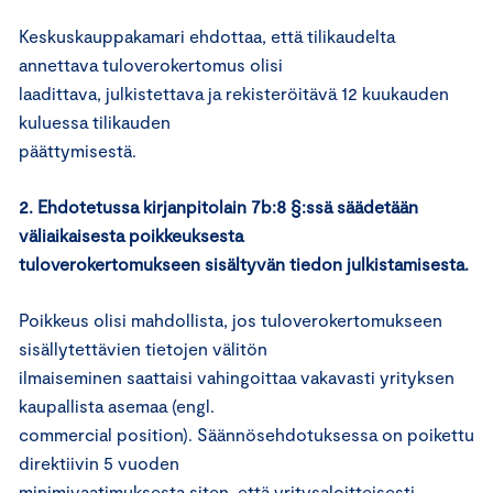
Keskuskauppakamari ehdottaa, että tilikaudelta
annettava tuloverokertomus olisi
laadittava, julkistettava ja rekisteröitävä 12 kuukauden
kuluessa tilikauden
päättymisestä.
2. Ehdotetussa kirjanpitolain 7b:8 §:ssä säädetään
väliaikaisesta poikkeuksesta
tuloverokertomukseen sisältyvän tiedon julkistamisesta.
Poikkeus olisi mahdollista, jos tuloverokertomukseen
sisällytettävien tietojen välitön
ilmaiseminen saattaisi vahingoittaa vakavasti yrityksen
kaupallista asemaa (engl.
commercial position). Säännösehdotuksessa on poikettu
direktiivin 5 vuoden
minimivaatimuksesta siten, että yritysaloitteisesti