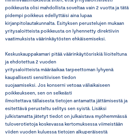
poikkeusta olisi mahdollista soveltaa vain 2 vuotta ja tätä
pidempi poikkeus edellyttäisi aina lupaa
kirjanpitolautakunnalta. Esityksen perustelujen mukaan
yritysaloitteista poikkeusta on lyhennetty direktiivin
vaatimuksista väärinkäytösten ehkäisemiseksi.
Keskuskauppakamari pitää väärinkäytösriskiä liioiteltuna
ja ehdotettua 2 vuoden
yritysaloitteista määräaikaa tarpeettoman lyhyenä
kaupallisesti sensitiivisen tiedon
suojaamiseksi. Jos konserni vetoaa väliaikaiseen
poikkeukseen, sen on selkeästi
ilmoitettava tällaisesta tietojen antamatta jättämisestä ja
esitettävä perusteltu selitys sen syistä. Lisäksi
julkistamatta jätetyt tiedot on julkaistava myöhemmässä
tuloverotietoja koskevassa kertomuksessa viimeistään
viiden vuoden kuluessa tietojen alkuperäisestä