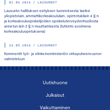
01.06.2026 / LAUSUNNOT
Lausunto hallituksen esityksen luonnoksesta laeiksi
yliopistolain, ammattikorkeakoululain, opintotukilain 4 §:n
ja korkeakouluopiskelijoiden opiskeluterveydenhuollosta
annetun lain 2 §:n muuttamisesta (tutkinto avoimena
korkeakouluopetuksena)
26.05.2026 / LAUSUNNOT
Kommentti työ- ja elinkeinoministeriön virkapuheenvuoron
valmisteluun
Uutishuone
Julkaisut
Vaikuttaminen