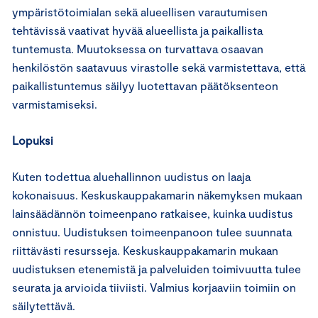
ympäristötoimialan sekä alueellisen varautumisen
tehtävissä vaativat hyvää alueellista ja paikallista
tuntemusta. Muutoksessa on turvattava osaavan
henkilöstön saatavuus virastolle sekä varmistettava, että
paikallistuntemus säilyy luotettavan päätöksenteon
varmistamiseksi.
Lopuksi
Kuten todettua aluehallinnon uudistus on laaja
kokonaisuus. Keskuskauppakamarin näkemyksen mukaan
lainsäädännön toimeenpano ratkaisee, kuinka uudistus
onnistuu. Uudistuksen toimeenpanoon tulee suunnata
riittävästi resursseja. Keskuskauppakamarin mukaan
uudistuksen etenemistä ja palveluiden toimivuutta tulee
seurata ja arvioida tiiviisti. Valmius korjaaviin toimiin on
säilytettävä.