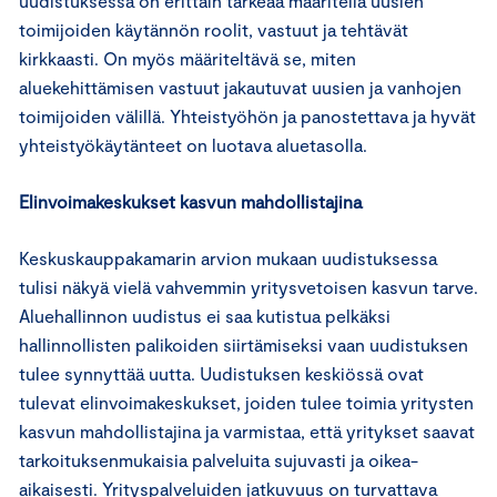
uudistuksessa on erittäin tärkeää määritellä uusien
toimijoiden käytännön roolit, vastuut ja tehtävät
kirkkaasti. On myös määriteltävä se, miten
aluekehittämisen vastuut jakautuvat uusien ja vanhojen
toimijoiden välillä. Yhteistyöhön ja panostettava ja hyvät
yhteistyökäytänteet on luotava aluetasolla.
Elinvoimakeskukset kasvun mahdollistajina
Keskuskauppakamarin arvion mukaan uudistuksessa
tulisi näkyä vielä vahvemmin yritysvetoisen kasvun tarve.
Aluehallinnon uudistus ei saa kutistua pelkäksi
hallinnollisten palikoiden siirtämiseksi vaan uudistuksen
tulee synnyttää uutta. Uudistuksen keskiössä ovat
tulevat elinvoimakeskukset, joiden tulee toimia yritysten
kasvun mahdollistajina ja varmistaa, että yritykset saavat
tarkoituksenmukaisia palveluita sujuvasti ja oikea-
aikaisesti. Yrityspalveluiden jatkuvuus on turvattava