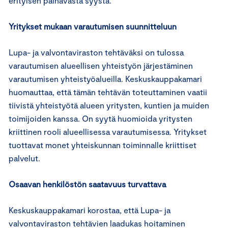
erityisen painavasta syystä.
Yritykset mukaan varautumisen suunnitteluun
Lupa- ja valvontaviraston tehtäväksi on tulossa
varautumisen alueellisen yhteistyön järjestäminen
varautumisen yhteistyöalueilla. Keskuskauppakamari
huomauttaa, että tämän tehtävän toteuttaminen vaatii
tiivistä yhteistyötä alueen yritysten, kuntien ja muiden
toimijoiden kanssa. On syytä huomioida yritysten
kriittinen rooli alueellisessa varautumisessa. Yritykset
tuottavat monet yhteiskunnan toiminnalle kriittiset
palvelut.
Osaavan henkilöstön saatavuus turvattava
Keskuskauppakamari korostaa, että Lupa- ja
valvontaviraston tehtävien laadukas hoitaminen