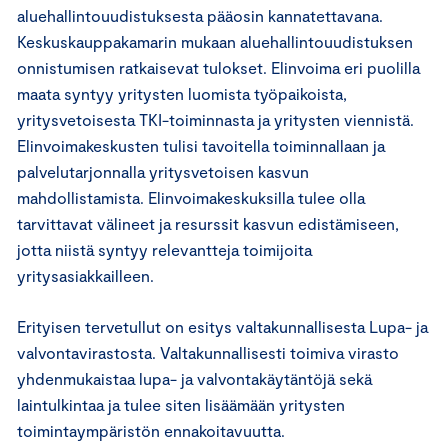
aluehallintouudistuksesta pääosin kannatettavana.
Keskuskauppakamarin mukaan aluehallintouudistuksen
onnistumisen ratkaisevat tulokset. Elinvoima eri puolilla
maata syntyy yritysten luomista työpaikoista,
yritysvetoisesta TKI-toiminnasta ja yritysten viennistä.
Elinvoimakeskusten tulisi tavoitella toiminnallaan ja
palvelutarjonnalla yritysvetoisen kasvun
mahdollistamista. Elinvoimakeskuksilla tulee olla
tarvittavat välineet ja resurssit kasvun edistämiseen,
jotta niistä syntyy relevantteja toimijoita
yritysasiakkailleen.
Erityisen tervetullut on esitys valtakunnallisesta Lupa- ja
valvontavirastosta. Valtakunnallisesti toimiva virasto
yhdenmukaistaa lupa- ja valvontakäytäntöjä sekä
laintulkintaa ja tulee siten lisäämään yritysten
toimintaympäristön ennakoitavuutta.