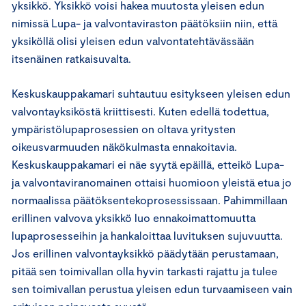
yksikkö. Yksikkö voisi hakea muutosta yleisen edun
nimissä Lupa- ja valvontaviraston päätöksiin niin, että
yksiköllä olisi yleisen edun valvontatehtävässään
itsenäinen ratkaisuvalta.
Keskuskauppakamari suhtautuu esitykseen yleisen edun
valvontayksiköstä kriittisesti. Kuten edellä todettua,
ympäristölupaprosessien on oltava yritysten
oikeusvarmuuden näkökulmasta ennakoitavia.
Keskuskauppakamari ei näe syytä epäillä, etteikö Lupa-
ja valvontaviranomainen ottaisi huomioon yleistä etua jo
normaalissa päätöksentekoprosessissaan. Pahimmillaan
erillinen valvova yksikkö luo ennakoimattomuutta
lupaprosesseihin ja hankaloittaa luvituksen sujuvuutta.
Jos erillinen valvontayksikkö päädytään perustamaan,
pitää sen toimivallan olla hyvin tarkasti rajattu ja tulee
sen toimivallan perustua yleisen edun turvaamiseen vain