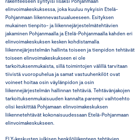
rakenteeseen syntyisi lisäksi Pohjanmaan
elinvoimakeskuksessa, joka kuuluu nykyisin Etelä-
Pohjanmaan liikennevastuualueeseen. Esityksen
mukainen tienpito- ja liikennejärjestelmätehtävien
jakaminen Pohjanmaalla ja Etelä-Pohjanmaalla kahden eri
elinvoimakeskuksen kesken kohdistamalla
liikennejärjestelmän hallinta toiseen ja tienpidon tehtävät
toiseen elinvoimakeskukseen ei ole
tarkoituksenmukaista, sillä toimintojen välillä tarvitaan
tiivistä vuoropuhelua ja samat vastuuhenkilöt ovat
voineet hoitaa osin väylänpidon ja osin
liikennejärjestelmän hallinnan tehtäviä. Tehtävänjakojen
tarkoituksenmukaisuuden kannalta parempi vaihtoehto
olisi keskittää Pohjamaan elinvoimakeskuksen
liikennetehtävät kokonaisuudessaan Etelä-Pohjanmaan
elinvoimakeskukseen.
ELY-keskusten julkisen henkilöliikenteen tehtävien