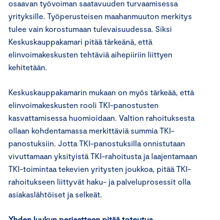
osaavan työvoiman saatavuuden turvaamisessa
yrityksille. Työperusteisen maahanmuuton merkitys
tulee vain korostumaan tulevaisuudessa. Siksi
Keskuskauppakamari pitää tärkeänä, että
elinvoimakeskusten tehtäviä aihepiiriin liittyen
kehitetään.
Keskuskauppakamarin mukaan on myös tärkeää, että
elinvoimakeskusten rooli TKI-panostusten
kasvattamisessa huomioidaan. Valtion rahoituksesta
ollaan kohdentamassa merkittäviä summia TKI-
panostuksiin. Jotta TKI-panostuksilla onnistutaan
vivuttamaan yksityistä TKI-rahoitusta ja laajentamaan
TKI-toimintaa tekevien yritysten joukkoa, pitää TKI-
rahoitukseen liittyvät haku- ja palveluprosessit olla
asiakaslähtöiset ja selkeät.
Yhden luukun periaatteen pitää toteutua