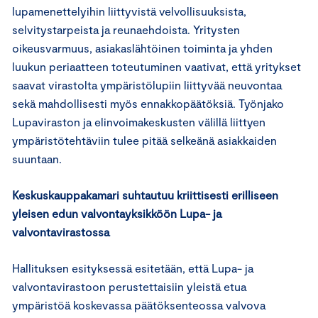
lupamenettelyihin liittyvistä velvollisuuksista,
selvitystarpeista ja reunaehdoista. Yritysten
oikeusvarmuus, asiakaslähtöinen toiminta ja yhden
luukun periaatteen toteutuminen vaativat, että yritykset
saavat virastolta ympäristölupiin liittyvää neuvontaa
sekä mahdollisesti myös ennakkopäätöksiä. Työnjako
Lupaviraston ja elinvoimakeskusten välillä liittyen
ympäristötehtäviin tulee pitää selkeänä asiakkaiden
suuntaan.
Keskuskauppakamari suhtautuu kriittisesti erilliseen
yleisen edun valvontayksikköön Lupa- ja
valvontavirastossa
Hallituksen esityksessä esitetään, että Lupa- ja
valvontavirastoon perustettaisiin yleistä etua
ympäristöä koskevassa päätöksenteossa valvova