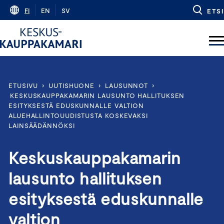
Skip
FI
EN
SV
ETSI
to
content
ETUSIVU
›
UUTISHUONE
›
LAUSUNNOT
›
KESKUSKAUPPAKAMARIN LAUSUNTO HALLITUKSEN
ESITYKSESTÄ EDUSKUNNALLE VALTION
ALUEHALLINTOUUDISTUSTA KOSKEVAKSI
LAINSÄÄDÄNNÖKSI
Keskuskauppakamarin
lausunto hallituksen
esityksestä eduskunnalle
valtion