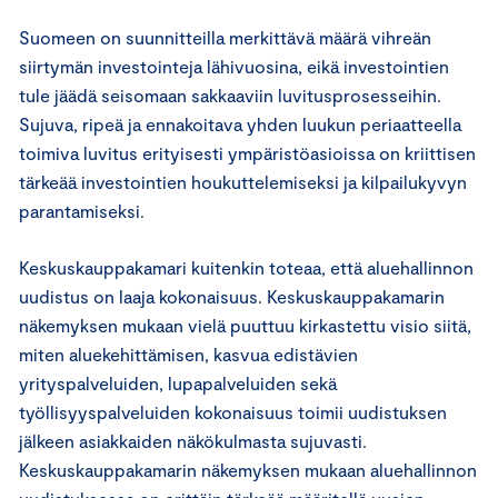
Suomeen on suunnitteilla merkittävä määrä vihreän
siirtymän investointeja lähivuosina, eikä investointien
tule jäädä seisomaan sakkaaviin luvitusprosesseihin.
Sujuva, ripeä ja ennakoitava yhden luukun periaatteella
toimiva luvitus erityisesti ympäristöasioissa on kriittisen
tärkeää investointien houkuttelemiseksi ja kilpailukyvyn
parantamiseksi.
Keskuskauppakamari kuitenkin toteaa, että aluehallinnon
uudistus on laaja kokonaisuus. Keskuskauppakamarin
näkemyksen mukaan vielä puuttuu kirkastettu visio siitä,
miten aluekehittämisen, kasvua edistävien
yrityspalveluiden, lupapalveluiden sekä
työllisyyspalveluiden kokonaisuus toimii uudistuksen
jälkeen asiakkaiden näkökulmasta sujuvasti.
Keskuskauppakamarin näkemyksen mukaan aluehallinnon