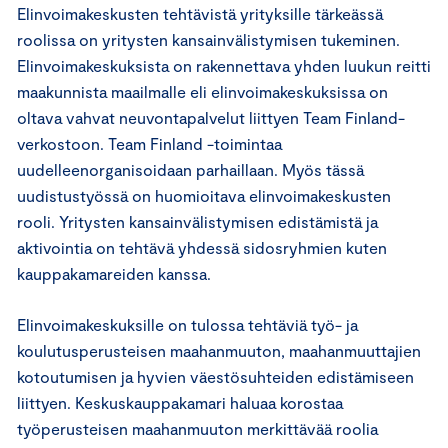
Elinvoimakeskusten tehtävistä yrityksille tärkeässä
roolissa on yritysten kansainvälistymisen tukeminen.
Elinvoimakeskuksista on rakennettava yhden luukun reitti
maakunnista maailmalle eli elinvoimakeskuksissa on
oltava vahvat neuvontapalvelut liittyen Team Finland-
verkostoon. Team Finland -toimintaa
uudelleenorganisoidaan parhaillaan. Myös tässä
uudistustyössä on huomioitava elinvoimakeskusten
rooli. Yritysten kansainvälistymisen edistämistä ja
aktivointia on tehtävä yhdessä sidosryhmien kuten
kauppakamareiden kanssa.
Elinvoimakeskuksille on tulossa tehtäviä työ- ja
koulutusperusteisen maahanmuuton, maahanmuuttajien
kotoutumisen ja hyvien väestösuhteiden edistämiseen
liittyen. Keskuskauppakamari haluaa korostaa
työperusteisen maahanmuuton merkittävää roolia