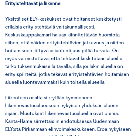
Erityistehtävät ja liikenne
Yksittäiset ELY-keskukset ovat hoitaneet keskitetysti
erilaisia erityistehtäviä valtakunnallisesti.
Keskuskauppakamari haluaa kiinnitettävän huomiota
siihen, että näiden erityistehtävien jatkuvuus ja niiden
hoitamiseen liittyvä asiantuntijuus pitää turvata. On
myös varmistettava, että tehtävät keskitetään alueille
tarkoituksenmukaisella tavalla, sillä joillakin alueilla on
erityispiirteitä, jotka tekevät erityistehtävien hoitamisen
alueella luontevammaksi kuin toisella alueella.
Liikenteen osalta siirrytään kymmeneen
liikennevastuualueeseen nykyisen yhdeksän alueen
sijaan. Muutokset liikennevastuualueilla ovat pieniä.
Kanta-Häme siirrettäisiin ehdotuksessa Uudenmaan
ELY:stä Pirkanmaan elinvoimakeskukseen. Eroa nykyiseen