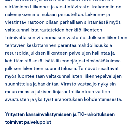
siirtäminen Liikenne- ja viestintävirasto Traficomiin on
näkemyksemme mukaan perusteltua. Liikenne- ja
viestintävirastoon ollaan parhaillaan siirtämässä myös
valtakunnallista rautateiden henkilöliikenteen
toimivaltaisen viranomaisen vastuuta. Julkisen liikenteen
tehtävien keskittäminen parantaa mahdollisuuksia
resursoida julkisen liikenteen palvelujen hallintaa ja
kehittämistä sekä lisätä liikennejärjestelmänäkökulmaa
julkisen liikenteen suunnittelussa. Tehtävät sisältävät
myös luonteeltaan valtakunnallisten liikennepalvelujen
suunnittelua ja hankintaa. Virasto vastaa jo nykyisin
muun muassa julkisen linja-autoliikenteen valtion
avustusten ja yksityistierahoituksen kohdentamisesta.
Yritysten kansainvälistymiseen ja TKI-rahoitukseen
toimivat palvelupolut