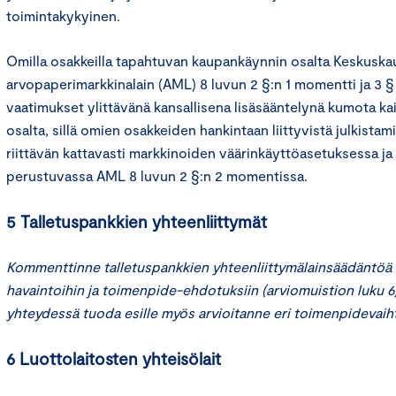
toimintakykyinen.
Omilla osakkeilla tapahtuvan kaupankäynnin osalta Keskuska
arvopaperimarkkinalain (AML) 8 luvun 2 §:n 1 momentti ja 3 §
vaatimukset ylittävänä kansallisena lisäsääntelynä kumota ka
osalta, sillä omien osakkeiden hankintaan liittyvistä julkista
riittävän kattavasti markkinoiden väärinkäyttöasetuksessa ja
perustuvassa AML 8 luvun 2 §:n 2 momentissa.
5 Talletuspankkien yhteenliittymät
Kommenttinne talletuspankkien yhteenliittymälainsäädäntöä 
havaintoihin ja toimenpide-ehdotuksiin (arviomuistion luku 6)
yhteydessä tuoda esille myös arvioitanne eri toimenpidevaih
6 Luottolaitosten yhteisölait