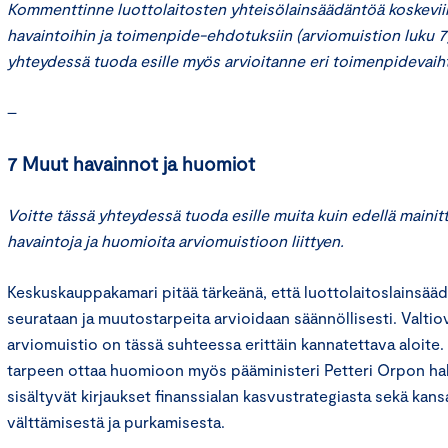
Kommenttinne luottolaitosten yhteisölainsäädäntöä koskevii
havaintoihin ja toimenpide-ehdotuksiin (arviomuistion luku 7
yhteydessä tuoda esille myös arvioitanne eri toimenpidevaih
–
7 Muut havainnot ja huomiot
Voitte tässä yhteydessä tuoda esille muita kuin edellä mainitt
havaintoja ja huomioita arviomuistioon liittyen.
Keskuskauppakamari pitää tärkeänä, että luottolaitoslainsää
seurataan ja muutostarpeita arvioidaan säännöllisesti. Valtio
arviomuistio on tässä suhteessa erittäin kannatettava aloite
tarpeen ottaa huomioon myös pääministeri Petteri Orpon ha
sisältyvät kirjaukset finanssialan kasvustrategiasta sekä kans
välttämisestä ja purkamisesta.