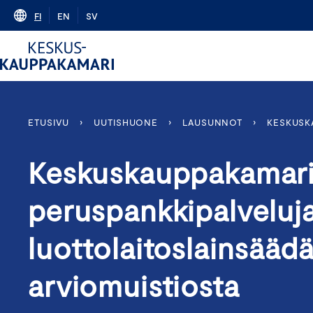
Skip
FI
EN
SV
to
content
ETUSIVU
›
UUTISHUONE
›
LAUSUNNOT
›
KESKUSK
Keskuskauppakamari
peruspankkipalveluja
luottolaitoslainsääd
arviomuistiosta