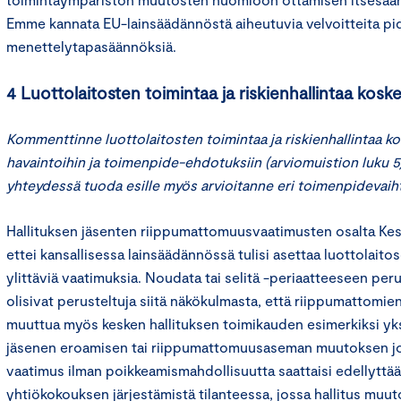
Emme kannata EU-lainsäädännöstä aiheutuvia velvoitteita p
menettelytapasäännöksiä.
4 Luottolaitosten toimintaa ja riskienhallintaa kosk
Kommenttinne luottolaitosten toimintaa ja riskienhallintaa ko
havaintoihin ja toimenpide-ehdotuksiin (arviomuistion luku 5)
yhteydessä tuoda esille myös arvioitanne eri toimenpidevaih
Hallituksen jäsenten riippumattomuusvaatimusten osalta Ke
ettei kansallisessa lainsäädännössä tulisi asettaa luottolaitos
ylittäviä vaatimuksia. Noudata tai selitä -periaatteeseen pe
olisivat perusteltuja siitä näkökulmasta, että riippumattomie
muuttua myös kesken hallituksen toimikauden esimerkiksi yks
jäsenen eroamisen tai riippumattomuusaseman muutoksen j
vaatimus ilman poikkeamismahdollisuutta saattaisi edellyttää
yhtiökokouksen järjestämistä tilanteessa, jossa hallitus muuto