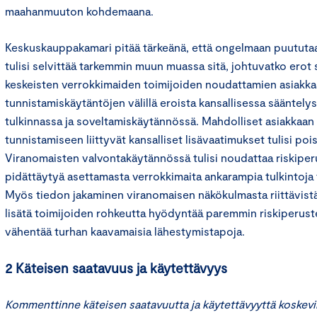
maahanmuuton kohdemaana.
Keskuskauppakamari pitää tärkeänä, että ongelmaan puututaa
tulisi selvittää tarkemmin muun muassa sitä, johtuvatko erot 
keskeisten verrokkimaiden toimijoiden noudattamien asiakka
tunnistamiskäytäntöjen välillä eroista kansallisessa sääntelys
tulkinnassa ja soveltamiskäytännössä. Mahdolliset asiakkaan
tunnistamiseen liittyvät kansalliset lisävaatimukset tulisi po
Viranomaisten valvontakäytännössä tulisi noudattaa riskiper
pidättäytyä asettamasta verrokkimaita ankarampia tulkintoja 
Myös tiedon jakaminen viranomaisen näkökulmasta riittävistä
lisätä toimijoiden rohkeutta hyödyntää paremmin riskiperuste
vähentää turhan kaavamaisia lähestymistapoja.
2 Käteisen saatavuus ja käytettävyys
Kommenttinne käteisen saatavuutta ja käytettävyyttä koskevi