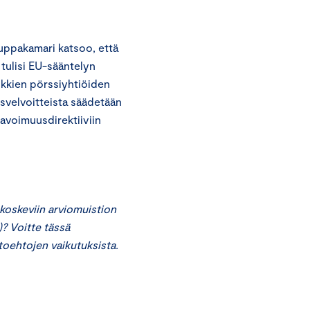
uppakamari katsoo, että
 tulisi EU-sääntelyn
ikkien pörssiyhtiöiden
misvelvoitteista säädetään
 avoimuusdirektiiviin
koskeviin arviomuistion
? Voitte tässä
toehtojen vaikutuksista.