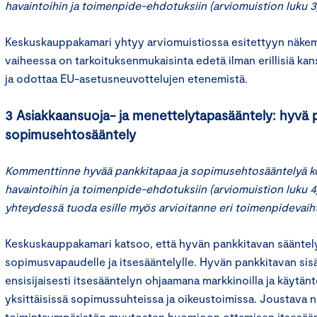
havaintoihin ja toimenpide-ehdotuksiin (arviomuistion luku 3
Keskuskauppakamari yhtyy arviomuistiossa esitettyyn näkemy
vaiheessa on tarkoituksenmukaisinta edetä ilman erillisiä kan
ja odottaa EU-asetusneuvottelujen etenemistä.
3 Asiakkaansuoja- ja menettelytapasääntely: hyvä 
sopimusehtosääntely
Kommenttinne hyvää pankkitapaa ja sopimusehtosääntelyä ko
havaintoihin ja toimenpide-ehdotuksiin (arviomuistion luku 4)
yhteydessä tuoda esille myös arvioitanne eri toimenpidevaih
Keskuskauppakamari katsoo, että hyvän pankkitavan sääntelys
sopimusvapaudelle ja itsesääntelylle. Hyvän pankkitavan sisä
ensisijaisesti itsesääntelyn ohjaamana markkinoilla ja käytän
yksittäisissä sopimussuhteissa ja oikeustoimissa. Joustava 
toimintaympäristön muutosten huomioon ottamisen itsesään