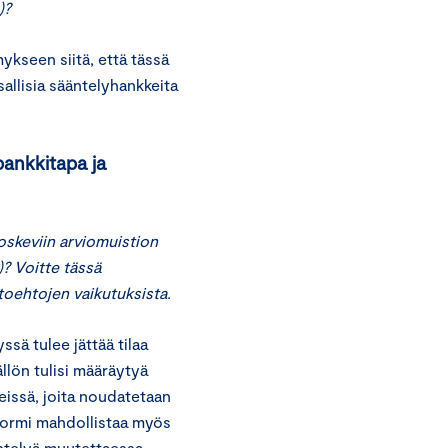
)?
kseen siitä, että tässä
sallisia sääntelyhankkeita
pankkitapa ja
skeviin arviomuistion
? Voitte tässä
toehtojen vaikutuksista.
sä tulee jättää tilaa
llön tulisi määräytyä
teissä, joita noudatetaan
normi mahdollistaa myös
telyä muutettaessa.