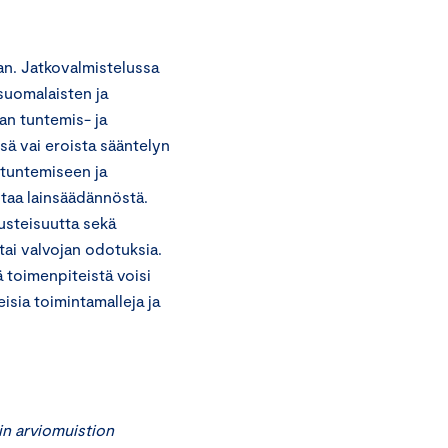
n. Jatkovalmistelussa
suomalaisten ja
an tuntemis- ja
sä vai eroista sääntelyn
 tuntemiseen ja
istaa lainsäädännöstä.
usteisuutta sekä
tai valvojan odotuksia.
 toimenpiteistä voisi
isia toimintamalleja ja
in arviomuistion