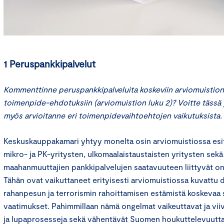
1 Peruspankkipalvelut
Kommenttinne peruspankkipalveluita koskeviin arviomuistion 
toimenpide-ehdotuksiin (arviomuistion luku 2)? Voitte tässä 
myös arvioitanne eri toimenpidevaihtoehtojen vaikutuksista.
Keskuskauppakamari yhtyy monelta osin arviomuistiossa esite
mikro- ja PK-yritysten, ulkomaalaistaustaisten yritysten sekä
maahanmuuttajien pankkipalvelujen saatavuuteen liittyvät on
Tähän ovat vaikuttaneet erityisesti arviomuistiossa kuvattu 
rahanpesun ja terrorismin rahoittamisen estämistä koskevaa
vaatimukset. Pahimmillaan nämä ongelmat vaikeuttavat ja viiv
ja lupaprosesseja sekä vähentävät Suomen houkuttelevuutta 