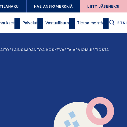
TIJAHAKU
HAE ANSIOMERKKIÄ
LIITY JÄSENEKSI
nnukset
Palvelut
Vastuullisuus
Tietoa meistä
ETSI
AITOSLAINSÄÄDÄNTÖÄ KOSKEVASTA ARVIOMUISTIOSTA