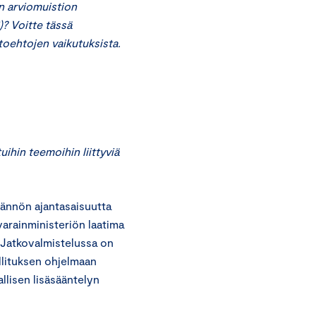
n arviomuistion
)? Voitte tässä
toehtojen vaikutuksista.
uihin teemoihin liittyviä
dännön ajantasaisuutta
varainministeriön laatima
. Jatkovalmistelussa on
llituksen ohjelmaan
allisen lisäsääntelyn