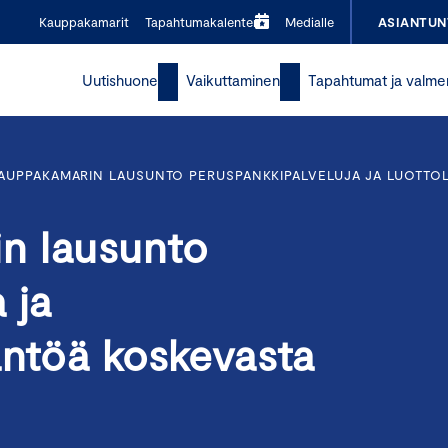
Kauppakamarit
Tapahtumakalenteri
Medialle
ASIANTUN
Uutishuone
Vaikuttaminen
Tapahtumat ja valme
AUPPAKAMARIN LAUSUNTO PERUSPANKKIPALVELUJA JA LUOTTOL
n lausunto
 ja
äntöä koskevasta