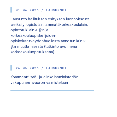
01.06.2026 / LAUSUNNOT
Lausunto hallituksen esityksen luonnoksesta
laeiksi yliopistolain, ammattikorkeakoululain,
opintotukilain 4 §:n ja
korkeakouluopiskelijoiden
opiskeluterveydenhuollosta annetun lain 2
§:n muuttamisesta (tutkinto avoimena
korkeakouluopetuksena)
26.05.2026 / LAUSUNNOT
Kommentti työ- ja elinkeinoministeriön
virkapuheenvuoron valmisteluun