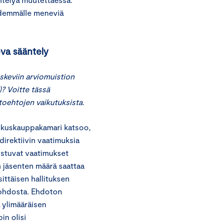
idemmälle meneviä
eva sääntely
skeviin arviomuistion
? Voitte tässä
toehtojen vaikutuksista.
skuskauppakamari katsoo,
direktiivin vaatimuksia
rustuvat vaatimukset
n jäsenten määrä saattaa
ittäisen hallituksen
ohdosta. Ehdoton
 ylimääräisen
in olisi