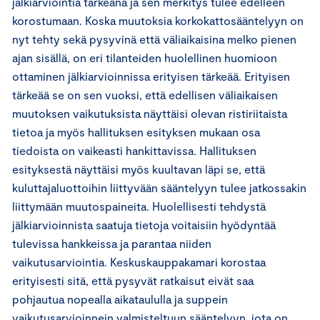
jälkiarviointia tärkeänä ja sen merkitys tulee edelleen
korostumaan. Koska muutoksia korkokattosääntelyyn on
nyt tehty sekä pysyvinä että väliaikaisina melko pienen
ajan sisällä, on eri tilanteiden huolellinen huomioon
ottaminen jälkiarvioinnissa erityisen tärkeää. Erityisen
tärkeää se on sen vuoksi, että edellisen väliaikaisen
muutoksen vaikutuksista näyttäisi olevan ristiriitaista
tietoa ja myös hallituksen esityksen mukaan osa
tiedoista on vaikeasti hankittavissa. Hallituksen
esityksestä näyttäisi myös kuultavan läpi se, että
kuluttajaluottoihin liittyvään sääntelyyn tulee jatkossakin
liittymään muutospaineita. Huolellisesti tehdystä
jälkiarvioinnista saatuja tietoja voitaisiin hyödyntää
tulevissa hankkeissa ja parantaa niiden
vaikutusarviointia. Keskuskauppakamari korostaa
erityisesti sitä, että pysyvät ratkaisut eivät saa
pohjautua nopealla aikataululla ja suppein
vaikutusarvioinnein valmisteltuun sääntelyyn, jota on