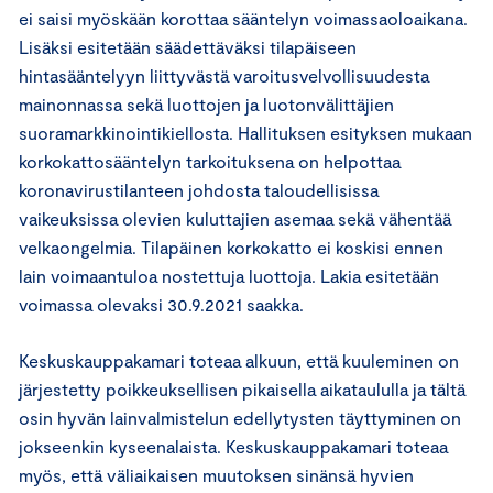
ei saisi myöskään korottaa sääntelyn voimassaoloaikana.
Lisäksi esitetään säädettäväksi tilapäiseen
hintasääntelyyn liittyvästä varoitusvelvollisuudesta
mainonnassa sekä luottojen ja luotonvälittäjien
suoramarkkinointikiellosta. Hallituksen esityksen mukaan
korkokattosääntelyn tarkoituksena on helpottaa
koronavirustilanteen johdosta taloudellisissa
vaikeuksissa olevien kuluttajien asemaa sekä vähentää
velkaongelmia. Tilapäinen korkokatto ei koskisi ennen
lain voimaantuloa nostettuja luottoja. Lakia esitetään
voimassa olevaksi 30.9.2021 saakka.
Keskuskauppakamari toteaa alkuun, että kuuleminen on
järjestetty poikkeuksellisen pikaisella aikataululla ja tältä
osin hyvän lainvalmistelun edellytysten täyttyminen on
jokseenkin kyseenalaista. Keskuskauppakamari toteaa
myös, että väliaikaisen muutoksen sinänsä hyvien