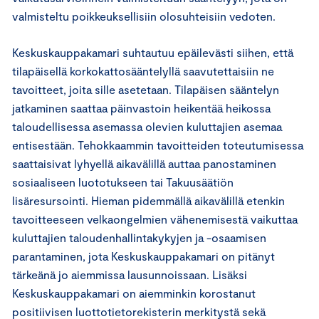
valmisteltu poikkeuksellisiin olosuhteisiin vedoten.
Keskuskauppakamari suhtautuu epäilevästi siihen, että
tilapäisellä korkokattosääntelyllä saavutettaisiin ne
tavoitteet, joita sille asetetaan. Tilapäisen sääntelyn
jatkaminen saattaa päinvastoin heikentää heikossa
taloudellisessa asemassa olevien kuluttajien asemaa
entisestään. Tehokkaammin tavoitteiden toteutumisessa
saattaisivat lyhyellä aikavälillä auttaa panostaminen
sosiaaliseen luototukseen tai Takuusäätiön
lisäresursointi. Hieman pidemmällä aikavälillä etenkin
tavoitteeseen velkaongelmien vähenemisestä vaikuttaa
kuluttajien taloudenhallintakykyjen ja -osaamisen
parantaminen, jota Keskuskauppakamari on pitänyt
tärkeänä jo aiemmissa lausunnoissaan. Lisäksi
Keskuskauppakamari on aiemminkin korostanut
positiivisen luottotietorekisterin merkitystä sekä