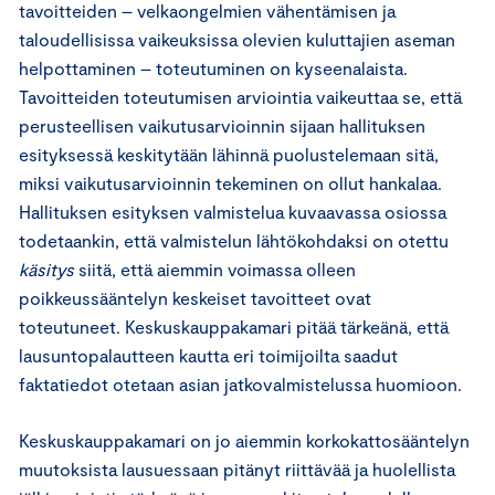
tavoitteiden – velkaongelmien vähentämisen ja
taloudellisissa vaikeuksissa olevien kuluttajien aseman
helpottaminen – toteutuminen on kyseenalaista.
Tavoitteiden toteutumisen arviointia vaikeuttaa se, että
perusteellisen vaikutusarvioinnin sijaan hallituksen
esityksessä keskitytään lähinnä puolustelemaan sitä,
miksi vaikutusarvioinnin tekeminen on ollut hankalaa.
Hallituksen esityksen valmistelua kuvaavassa osiossa
todetaankin, että valmistelun lähtökohdaksi on otettu
käsitys
siitä, että aiemmin voimassa olleen
poikkeussääntelyn keskeiset tavoitteet ovat
toteutuneet. Keskuskauppakamari pitää tärkeänä, että
lausuntopalautteen kautta eri toimijoilta saadut
faktatiedot otetaan asian jatkovalmistelussa huomioon.
Keskuskauppakamari on jo aiemmin korkokattosääntelyn
muutoksista lausuessaan pitänyt riittävää ja huolellista