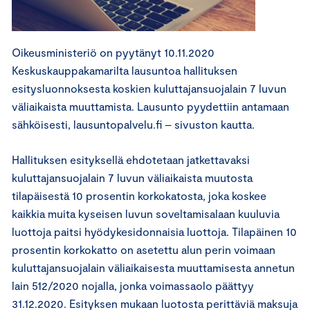
Oikeusministeriö on pyytänyt 10.11.2020
Keskuskauppakamarilta lausuntoa hallituksen
esitysluonnoksesta koskien kuluttajansuojalain 7 luvun
väliaikaista muuttamista. Lausunto pyydettiin antamaan
sähköisesti, lausuntopalvelu.fi – sivuston kautta.
Hallituksen esityksellä ehdotetaan jatkettavaksi
kuluttajansuojalain 7 luvun väliaikaista muutosta
tilapäisestä 10 prosentin korkokatosta, joka koskee
kaikkia muita kyseisen luvun soveltamisalaan kuuluvia
luottoja paitsi hyödykesidonnaisia luottoja. Tilapäinen 10
prosentin korkokatto on asetettu alun perin voimaan
kuluttajansuojalain väliaikaisesta muuttamisesta annetun
lain 512/2020 nojalla, jonka voimassaolo päättyy
31.12.2020. Esityksen mukaan luotosta perittäviä maksuja