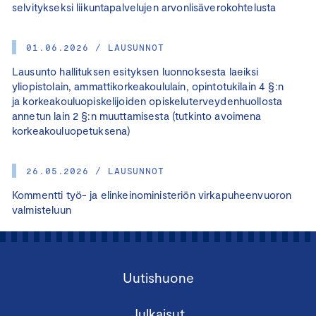
selvitykseksi liikuntapalvelujen arvonlisäverokohtelusta
01.06.2026 / LAUSUNNOT
Lausunto hallituksen esityksen luonnoksesta laeiksi
yliopistolain, ammattikorkeakoululain, opintotukilain 4 §:n
ja korkeakouluopiskelijoiden opiskeluterveydenhuollosta
annetun lain 2 §:n muuttamisesta (tutkinto avoimena
korkeakouluopetuksena)
26.05.2026 / LAUSUNNOT
Kommentti työ- ja elinkeinoministeriön virkapuheenvuoron
valmisteluun
Uutishuone
Julkaisut