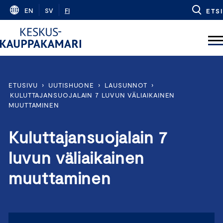
Skip
EN
SV
FI
ETSI
to
content
ETUSIVU
›
UUTISHUONE
›
LAUSUNNOT
›
KULUTTAJANSUOJALAIN 7 LUVUN VÄLIAIKAINEN
MUUTTAMINEN
Kuluttajansuojalain 7
luvun väliaikainen
muuttaminen