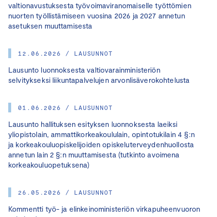
valtionavustuksesta työvoimaviranomaiselle työttömien
nuorten työllistämiseen vuosina 2026 ja 2027 annetun
asetuksen muuttamisesta
12.06.2026 / LAUSUNNOT
Lausunto luonnoksesta valtiovarainministeriön
selvitykseksi liikuntapalvelujen arvonlisäverokohtelusta
01.06.2026 / LAUSUNNOT
Lausunto hallituksen esityksen luonnoksesta laeiksi
yliopistolain, ammattikorkeakoululain, opintotukilain 4 §:n
ja korkeakouluopiskelijoiden opiskeluterveydenhuollosta
annetun lain 2 §:n muuttamisesta (tutkinto avoimena
korkeakouluopetuksena)
26.05.2026 / LAUSUNNOT
Kommentti työ- ja elinkeinoministeriön virkapuheenvuoron