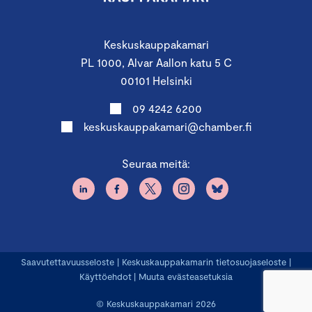
Keskuskauppakamari
PL 1000, Alvar Aallon katu 5 C
00101 Helsinki
09 4242 6200
keskuskauppakamari@chamber.fi
Seuraa meitä:
Saavutettavuusseloste
|
Keskuskauppakamarin tietosuojaseloste
|
Käyttöehdot
|
Muuta evästeasetuksia
© Keskuskauppakamari 2026