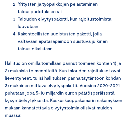
Yritysten ja työpaikkojen pelastaminen
talouspudotuksen yli
Talouden elvytyspaketti, kun rajoitustoimista
luovutaan
Rakenteellisten uudistusten paketti, jolla
valtavaan epätasapainoon suistuva julkinen
talous oikaistaan
Hallitus on omilla toimillaan pannut toimeen kohtien 1) ja
2) mukaisia toimenpiteitä. Kun talouden rajoitukset ovat
lieventyneet, tulisi hallituksen panna täytäntöön kohdan
3) mukainen mittava elvytyspaketti. Vuosina 2020-2021
puhutaan jopa 5-10 miljardin euron päätösperäisestä
kysyntäelvytyksestä. Keskuskauppakamarin näkemyksen
mukaan kannatettavia elvytystoimia olisivat muiden
muassa: