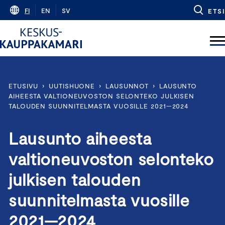
Skip
FI
EN
SV
ETSI
to
content
ETUSIVU
›
UUTISHUONE
›
LAUSUNNOT
›
LAUSUNTO
AIHEESTA VALTIONEUVOSTON SELONTEKO JULKISEN
TALOUDEN SUUNNITELMASTA VUOSILLE 2021—2024
Lausunto aiheesta
valtioneuvoston selonteko
julkisen talouden
suunnitelmasta vuosille
2021—2024