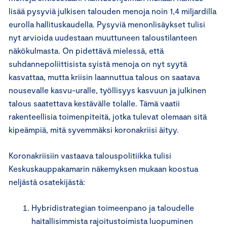
lisää pysyviä julkisen talouden menoja noin 1,4 miljardilla
eurolla hallituskaudella. Pysyviä menonlisäykset tulisi
nyt arvioida uudestaan muuttuneen taloustilanteen
näkökulmasta. On pidettävä mielessä, että
suhdannepoliittisista syistä menoja on nyt syytä
kasvattaa, mutta kriisin laannuttua talous on saatava
nousevalle kasvu-uralle, työllisyys kasvuun ja julkinen
talous saatettava kestävälle tolalle. Tämä vaatii
rakenteellisia toimenpiteitä, jotka tulevat olemaan sitä
kipeämpiä, mitä syvemmäksi koronakriisi äityy.
Koronakriisiin vastaava talouspolitiikka tulisi
Keskuskauppakamarin näkemyksen mukaan koostua
neljästä osatekijästä:
Hybridistrategian toimeenpano ja taloudelle
haitallisimmista rajoitustoimista luopuminen