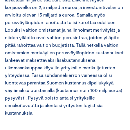
korjausvelka on 2,5 miljardia euroa ja investointivelan on
arvioitu olevan 15 miljardia euroa. Samalla myös
perusväylänpidon rahoitusta tulisi korottaa edelleen.
Lopuksi valtion omistamat ja hallinnoimat meriväylät ja
niiden ylläpito ovat valtion perusinfraa, joiden ylläpito
pitää rahoittaa valtion budjetista. Tällä hetkellä valtion
omistamien meriväylien perusväylänpidon kustannukset
lankeavat maksettavaksi lisäkustannuksena
ulkomaankauppaa käyville yrityksille merikuljetusten
yhteydessä. Tässä suhdannekierron vaiheessa olisi
luontevaa parantaa Suomen kustannuskilpailukykyä
väylämaksu poistamalla (kustannus noin 100 milj. euroa)
pysyvästi. Pysyvä poisto antaisi yrityksille
ennakoitavuutta ja alentaisi yritysten logistisia
kustannuksia.