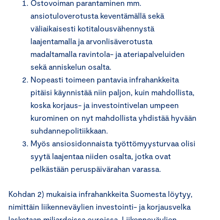
Ostovoiman parantaminen mm.
ansiotuloverotusta keventämällä sekä
väliaikaisesti kotitalousvähennystä
laajentamalla ja arvonlisäverotusta
madaltamalla ravintola- ja ateriapalveluiden
sekä anniskelun osalta.
Nopeasti toimeen pantavia infrahankkeita
pitäisi käynnistää niin paljon, kuin mahdollista,
koska korjaus- ja investointivelan umpeen
kurominen on nyt mahdollista yhdistää hyvään
suhdannepolitiikkaan.
Myös ansiosidonnaista työttömyysturvaa olisi
syytä laajentaa niiden osalta, jotka ovat
pelkästään peruspäivärahan varassa.
Kohdan 2) mukaisia infrahankkeita Suomesta löytyy,
nimittäin liikenneväylien investointi- ja korjausvelka
lasketaan miljardeissa euroissa. Liikenneväylien