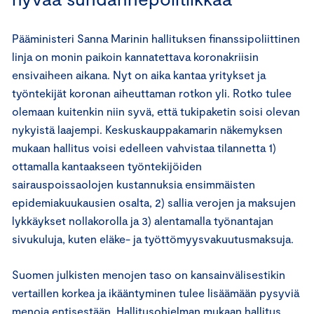
Pääministeri Sanna Marinin hallituksen finanssipoliittinen
linja on monin paikoin kannatettava koronakriisin
ensivaiheen aikana. Nyt on aika kantaa yritykset ja
työntekijät koronan aiheuttaman rotkon yli. Rotko tulee
olemaan kuitenkin niin syvä, että tukipaketin soisi olevan
nykyistä laajempi. Keskuskauppakamarin näkemyksen
mukaan hallitus voisi edelleen vahvistaa tilannetta 1)
ottamalla kantaakseen työntekijöiden
sairauspoissaolojen kustannuksia ensimmäisten
epidemiakuukausien osalta, 2) sallia verojen ja maksujen
lykkäykset nollakorolla ja 3) alentamalla työnantajan
sivukuluja, kuten eläke- ja työttömyysvakuutusmaksuja.
Suomen julkisten menojen taso on kansainvälisestikin
vertaillen korkea ja ikääntyminen tulee lisäämään pysyviä
menoja entisestään. Hallitusohjelman mukaan hallitus